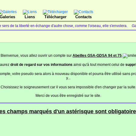
Galeries
Liens
Télécharger
Contacts
te sers de la liberté en échange d'autre chose, comme l'oiseau, elle s'envolera.
Ga
Bienvenue, vous allez ouvrir un compte sur
Abeilles GSA-GDSA 94 et 75
.
 aurez
droit de regard sur vos informations
ainsi qu'à tout moment celui de
suppr
mpte, votre pseudo sera alors à nouveau disponible et pourra être utilisé sans 
y...
Choisissez le soigneusement car il vous sera impossible d'en changer par la suite
Merci de vous être enregistré sur le site.
es champs marqués d'un astérisque sont obligatoire