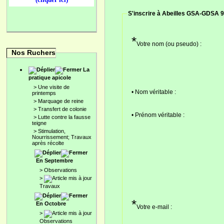
S'inscrire à Abeilles GSA-GDSA 9
*
Votre nom (ou pseudo) :
Nos Ruchers
La
pratique apicole
>
Une visite de
• Nom véritable :
printemps
>
Marquage de reine
>
Transfert de colonie
• Prénom véritable :
>
Lutte contre la fausse
teigne
>
Stimulation,
Nourrissement; Travaux
après récolte
En Septembre
>
Observations
>
Travaux
*
En Octobre
Votre e-mail :
>
Observations