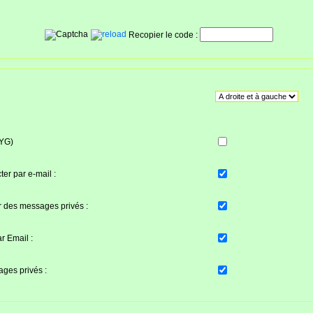
Recopier le code :
WYG)
er par e-mail :
 des messages privés :
r Email :
ages privés :