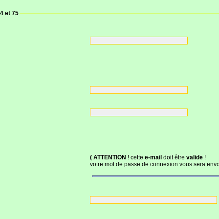
4 et 75
( ATTENTION
! cette
e-mail
doit être
valide
!
votre mot de passe de connexion vous sera envoy