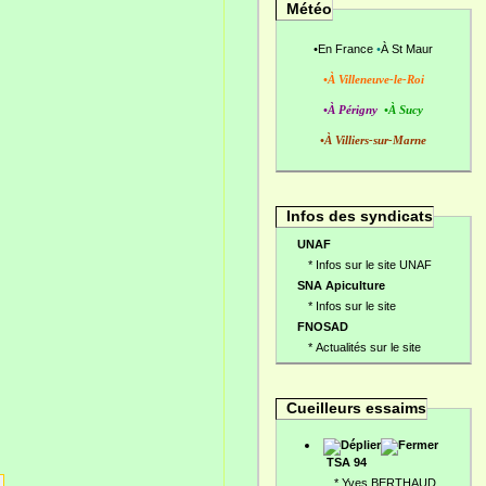
Météo
•
En France
•
À St Maur
•À Villeneuve-le-Roi
•À Périgny
•À Sucy
•À Villiers-sur-Marne
Infos des syndicats
UNAF
*
Infos sur le site UNAF
SNA Apiculture
*
Infos sur le site
FNOSAD
*
Actualités sur le site
Cueilleurs essaims
TSA 94
*
Yves BERTHAUD