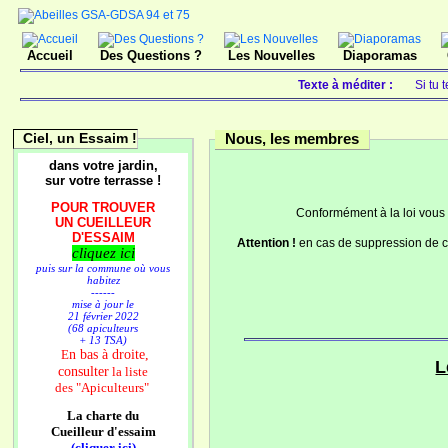
Accueil
Des Questions ?
Les Nouvelles
Diaporamas
Texte à méditer :
Si tu 
Ciel, un Essaim !
Nous, les membres
dans votre jardin,
sur votre terrasse !
POUR TROUVER
Conformément à la loi vous
UN CUEILLEUR
D'ESSAIM
Attention !
en cas de suppression de co
cliquez ici
puis sur la commune où vous
habitez
------
mise à jour le
21 février 2022
(68 apiculteurs
+ 13 TSA)
n bas à droite,
E
L
consulter
la liste
des
"Apiculteurs"
La charte du
Cueilleur d'essaim
(cliquer ici)