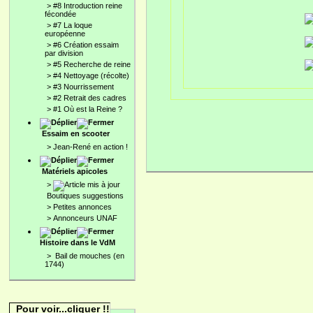
>
#8 Introduction reine
fécondée
>
#7 La loque
européenne
>
#6 Création essaim
par division
>
#5 Recherche de reine
>
#4 Nettoyage (récolte)
>
#3 Nourrissement
>
#2 Retrait des cadres
>
#1 Où est la Reine ?
Essaim en scooter
>
Jean-René en action !
Matériels apicoles
>
Boutiques suggestions
>
Petites annonces
>
Annonceurs UNAF
Histoire dans le VdM
>
Bail de mouches (en
1744)
Pour voir...cliquer !!