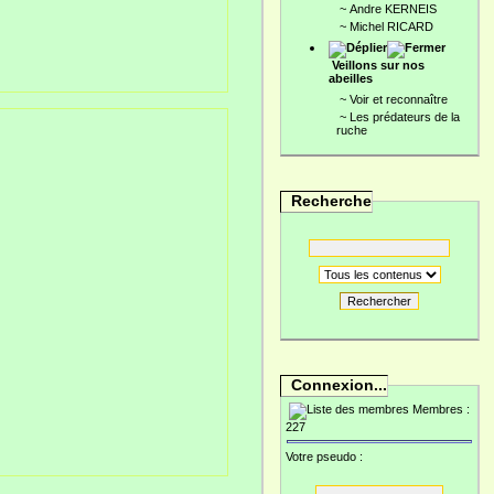
~
Andre KERNEIS
~
Michel RICARD
Veillons sur nos
abeilles
~
Voir et reconnaître
~
Les prédateurs de la
ruche
Recherche
Rechercher
Connexion...
Membres :
227
Votre pseudo :