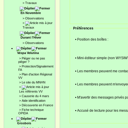
>
Travaux
En Novembre
>
Observations
>
Travaux
Préférences
Durant l'Hiver
• Position des boîtes :
>
Observations
Vespa Velutina
• Mini-éditeur simple (non WYSI
>
Pièger ou ne pas
piéger ?
>
Protection/Signalement
FA
• Les membres peuvent me contact
>
Plan d'action Régional
VV
>
Le site du MNHN
• Les membres peuvent m'envoyer
>
Les référents VV
>
Causerie du 4 mars
• M'avertir des messages privés pa
>
Aide identification
>
Découverte en France
>
Fiche technique
• Accusé de lecture pour les mess
OPIDA
Grosbois