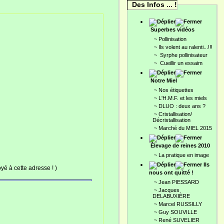
Des Infos ... !
Superbes vidéos
~
Pollinisation
~
Ils volent au ralenti...!!!
~
Syrphe pollinisateur
~
Cueillir un essaim
Notre Miel
~
Nos étiquettes
~
L'H.M.F. et les miels
~
DLUO : deux ans ?
~
Cristallisation/
Décristallisation
~
Marché du MIEL 2015
Élevage de reines 2010
~
La pratique en image
Ils
é à cette adresse ! )
nous ont quitté !
~
Jean PIESSARD
~
Jacques
DELABUXIÈRE
~
Marcel RUSSILLY
~
Guy SOUVILLE
~
René SUVELIER