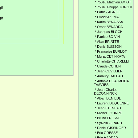
*
75016 Matthieu AMIOT
*
75018 Philippe JORGJI
*
Patrick AGNIEL
*
Olivier AZEMA
*
Karim BENAÎSSA
*
Omar BENADDA
*
Jacques BLOCH
*
Patrice BOIVIN
*
Alain BRIATTE
*
Denis BUISSON
*
Françoise BURLOT
*
Murat CETINKAYA
*
Charlotte CHIARELLI
*
Claude COHEN
*
Jean CUVILLIER
*
Amaury DALEAU
*
Antonio DE ALMEIDA
TAVARES
*
Jean-Charles
DECONNINCK
*
Alban DENIEUL
*
Laurent DUQUENNE
*
Jean ETENEAU
*
Michel FOURRÉ
*
Bruno FRESNE
*
Sylvain GIRARD
*
Daniel GISSINGER
*
Eric GRESSE
*
Eric HADDAD