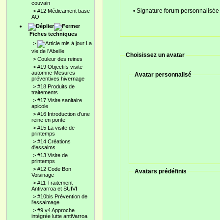
couvain
• Signature forum personnalisée 
>
#12 Médicament base
AO
Fiches techniques
>
La
vie de l'Abeille
Choisissez un avatar
>
Couleur des reines
>
#19 Objectifs visite
automne-Mesures
Avatar personnalisé
préventives hivernage
>
#18 Produits de
traitements
>
#17 Visite sanitaire
apicole
>
#16 Introduction d'une
reine en ponte
>
#15 La visite de
printemps
>
#14 Créations
d'essaims
>
#13 Visite de
printemps
>
#12 Code Bon
Avatars prédéfinis
Voisinage
>
#11 Traitement
Antivarroa et SUIVI
>
#10bis Prévention de
l'essaimage
>
#9 v4 Approche
intégrée lutte antiVarroa