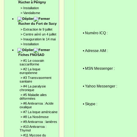
Rucher à Périgny
>
Installation
>
Vandalisme
Rucher du Fort de Sucy
>
Extraction le 9 juillet
• Numéro ICQ :
>
Centre aéré un 4 juillet
>
Inauguration le 14 mai
>
Installation
• Adresse AIM :
Fiches FNOSAD
>
#1 Le couvain
saccariforme
• MSN Messenger :
>
#2 La loque
européenne
>
#3 Transvasement
sanitaire
• Yahoo Messenger :
>
#4 La paralysie
chronique
>
#5 Maladie ailes
déformées
>
#6 Antivarroa : Acide
• Skype :
oxalique
>
#7 La loque américaine
>
#8 La Nosémose
>
#9 Antivarroa : lanières
>
#10 Antivarroa :
Thymol
>
#11 Mycose du