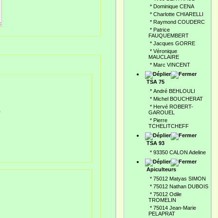
*
Dominique CENA
*
Charlotte CHIARELLI
*
Raymond COUDERC
*
Patrice
FAUQUEMBERT
*
Jacques GORRE
*
Véronique
MAUCLAIRE
*
Marc VINCENT
TSA 75
*
André BEHLOULI
*
Michel BOUCHERAT
*
Hervé ROBERT-
)
GAROUEL
*
Pierre
TCHELITCHEFF
TSA 93
*
93350 CALON Adeline
Apiculteurs
*
75012 Matyas SIMON
*
75012 Nathan DUBOIS
*
75012 Odile
TROMELIN
*
75014 Jean-Marie
PELAPRAT