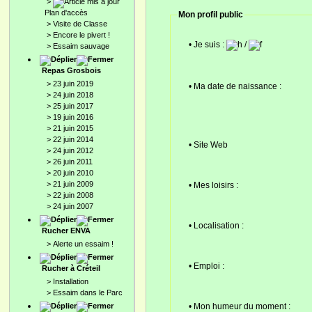
>
Plan d'accès
Mon profil public
>
Visite de Classe
>
Encore le pivert !
• Je suis :
/
>
Essaim sauvage
Repas Grosbois
>
23 juin 2019
• Ma date de naissance :
>
24 juin 2018
>
25 juin 2017
>
19 juin 2016
>
21 juin 2015
>
22 juin 2014
• Site Web
>
24 juin 2012
>
26 juin 2011
>
20 juin 2010
>
21 juin 2009
• Mes loisirs :
>
22 juin 2008
>
24 juin 2007
• Localisation :
Rucher ENVA
>
Alerte un essaim !
• Emploi :
Rucher à Créteil
>
Installation
>
Essaim dans le Parc
• Mon humeur du moment :