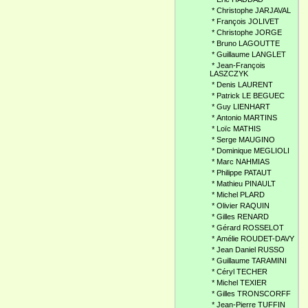
*
Christophe JARJAVAL
*
François JOLIVET
*
Christophe JORGE
*
Bruno LAGOUTTE
*
Guillaume LANGLET
*
Jean-François
LASZCZYK
*
Denis LAURENT
*
Patrick LE BEGUEC
*
Guy LIENHART
*
Antonio MARTINS
*
Loïc MATHIS
*
Serge MAUGINO
*
Dominique MEGLIOLI
*
Marc NAHMIAS
*
Philippe PATAUT
*
Mathieu PINAULT
*
Michel PLARD
*
Olivier RAQUIN
*
Gilles RENARD
*
Gérard ROSSELOT
*
Amélie ROUDET-DAVY
*
Jean Daniel RUSSO
*
Guillaume TARAMINI
*
Céryl TECHER
*
Michel TEXIER
*
Gilles TRONSCORFF
*
Jean-Pierre TUFFIN