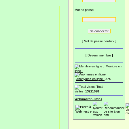
Mot de passe :
[
]
Mot de passe perdu ?
[
]
Devenir membre
Membre en
ligne :
Anonymes en ligne :
274
Total
visites:
13221098
Webmaster - Infos