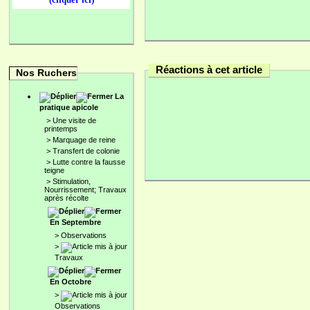
Réactions à cet article
Nos Ruchers
La
pratique apicole
>
Une visite de
printemps
>
Marquage de reine
>
Transfert de colonie
>
Lutte contre la fausse
teigne
>
Stimulation,
Nourrissement; Travaux
après récolte
En Septembre
>
Observations
>
Travaux
En Octobre
>
Observations