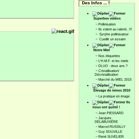
Des Infos ... !
Superbes vidéos
~
Pollinisation
~
Ils volent au ralenti...!!!
~
Syrphe pollinisateur
~
Cueillir un essaim
Notre Miel
~
Nos étiquettes
~
L'H.M.F. et les miels
~
DLUO : deux ans ?
~
Cristallisation/
Décristallisation
~
Marché du MIEL 2015
Élevage de reines 2010
~
La pratique en image
Ils
nous ont quitté !
~
Jean PIESSARD
~
Jacques
DELABUXIÈRE
~
Marcel RUSSILLY
~
Guy SOUVILLE
~
René SUVELIER