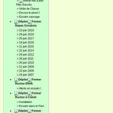
>
Plan d'accès
>
Visite de Classe
>
Encore le pivert !
>
Essaim sauvage
Repas Grosbois
>
23 juin 2019
>
24 juin 2018
>
25 juin 2017
>
19 juin 2016
>
21 juin 2015
>
22 juin 2014
>
24 juin 2012
>
26 juin 2011
>
20 juin 2010
>
21 juin 2009
>
22 juin 2008
>
24 juin 2007
Rucher ENVA
>
Alerte un essaim !
Rucher à Créteil
>
Installation
>
Essaim dans le Parc