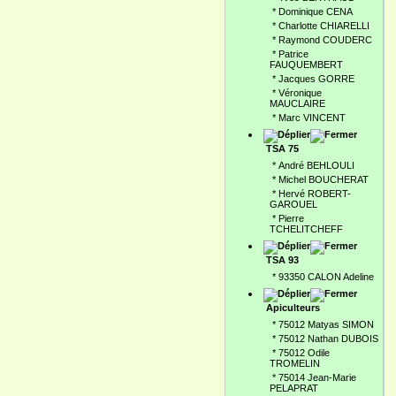
*
Dominique CENA
*
Charlotte CHIARELLI
*
Raymond COUDERC
*
Patrice
FAUQUEMBERT
*
Jacques GORRE
*
Véronique
MAUCLAIRE
*
Marc VINCENT
TSA 75
*
André BEHLOULI
*
Michel BOUCHERAT
*
Hervé ROBERT-
GAROUEL
*
Pierre
TCHELITCHEFF
TSA 93
*
93350 CALON Adeline
Apiculteurs
*
75012 Matyas SIMON
*
75012 Nathan DUBOIS
*
75012 Odile
TROMELIN
*
75014 Jean-Marie
PELAPRAT