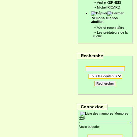
~
Andre KERNEIS
~
Michel RICARD
Veillons sur nos
abeilles
~
Voir et reconnaître
~
Les prédateurs de la
ruche
Recherche
Rechercher
Connexion...
Membres :
226
Votre pseudo :