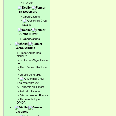
>
Travaux
En Novembre
>
Observations
>
Travaux
Durant l'Hiver
>
Observations
Vespa Velutina
>
Pièger ou ne pas
piéger ?
>
Protection/Signalement
FA
>
Plan d'action Régional
VV
>
Le site du MNHN
>
Les référents VV
>
Causerie du 4 mars
>
Aide identification
>
Découverte en France
>
Fiche technique
OPIDA
Grosbois