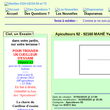
Accueil
Des Questions ?
Les Nouvelles
Diaporamas
Texte à méditer :
Comme je ne suis pas
Ciel, un Essaim !
Apiculteurs 92 -
92160 MAHÉ Y
dans votre jardin,
sur votre terrasse !
POUR TROUVER
UN CUEILLEUR
D'ESSAIM
------------------------------
cliquez ici
puis sur la commune où vous
habitez
------
mise à jour le
21 février 2022
(68 apiculteurs
+ 13 TSA)
n bas à droite,
E
consulter
la liste
des
"Apiculteurs"
Date de création :
07/02/2019 @ 17:00
Dernière modification :
01/05/2020 @ 10:36
La charte du
Catégorie :
Apiculteurs 92
Page lue
81871 fois
Cueilleur d'essaim
(cliquer ici)