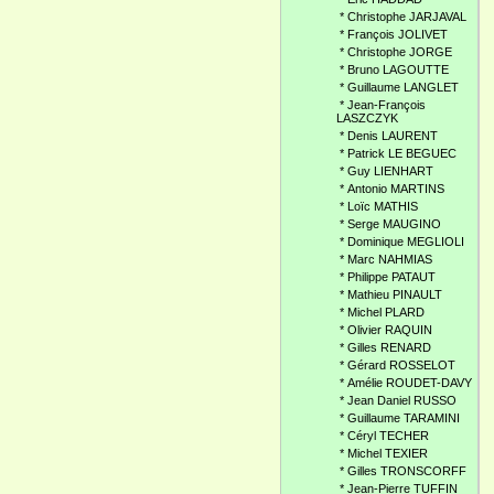
*
Christophe JARJAVAL
*
François JOLIVET
*
Christophe JORGE
*
Bruno LAGOUTTE
*
Guillaume LANGLET
*
Jean-François
LASZCZYK
*
Denis LAURENT
*
Patrick LE BEGUEC
*
Guy LIENHART
*
Antonio MARTINS
*
Loïc MATHIS
*
Serge MAUGINO
*
Dominique MEGLIOLI
*
Marc NAHMIAS
*
Philippe PATAUT
*
Mathieu PINAULT
*
Michel PLARD
*
Olivier RAQUIN
*
Gilles RENARD
*
Gérard ROSSELOT
*
Amélie ROUDET-DAVY
*
Jean Daniel RUSSO
*
Guillaume TARAMINI
*
Céryl TECHER
*
Michel TEXIER
*
Gilles TRONSCORFF
*
Jean-Pierre TUFFIN