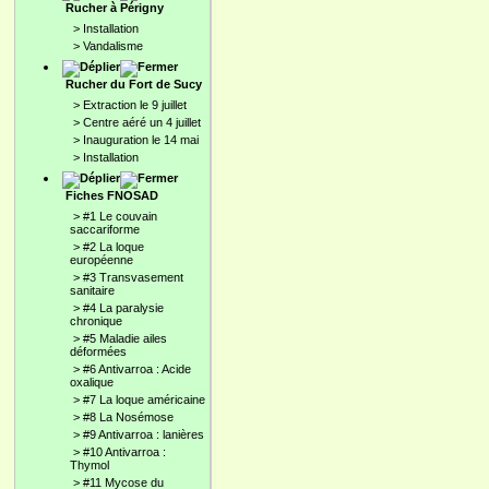
Rucher à Périgny
>
Installation
>
Vandalisme
Rucher du Fort de Sucy
>
Extraction le 9 juillet
>
Centre aéré un 4 juillet
>
Inauguration le 14 mai
>
Installation
Fiches FNOSAD
>
#1 Le couvain
saccariforme
>
#2 La loque
européenne
>
#3 Transvasement
sanitaire
>
#4 La paralysie
chronique
>
#5 Maladie ailes
déformées
>
#6 Antivarroa : Acide
oxalique
>
#7 La loque américaine
>
#8 La Nosémose
>
#9 Antivarroa : lanières
>
#10 Antivarroa :
Thymol
>
#11 Mycose du