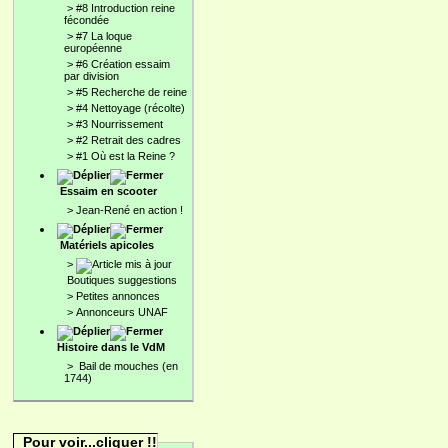
>
#8 Introduction reine
fécondée
>
#7 La loque
européenne
>
#6 Création essaim
par division
>
#5 Recherche de reine
>
#4 Nettoyage (récolte)
>
#3 Nourrissement
>
#2 Retrait des cadres
>
#1 Où est la Reine ?
Essaim en scooter
>
Jean-René en action !
Matériels apicoles
>
Boutiques suggestions
>
Petites annonces
>
Annonceurs UNAF
Histoire dans le VdM
>
Bail de mouches (en
1744)
Pour voir...cliquer !!