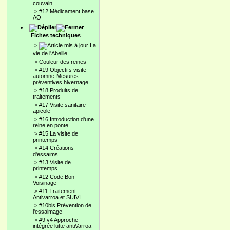
couvain
>
#12 Médicament base
AO
Fiches techniques
>
La
vie de l'Abeille
>
Couleur des reines
>
#19 Objectifs visite
automne-Mesures
préventives hivernage
>
#18 Produits de
traitements
>
#17 Visite sanitaire
apicole
>
#16 Introduction d'une
reine en ponte
>
#15 La visite de
printemps
>
#14 Créations
d'essaims
>
#13 Visite de
printemps
>
#12 Code Bon
Voisinage
>
#11 Traitement
Antivarroa et SUIVI
>
#10bis Prévention de
l'essaimage
>
#9 v4 Approche
intégrée lutte antiVarroa