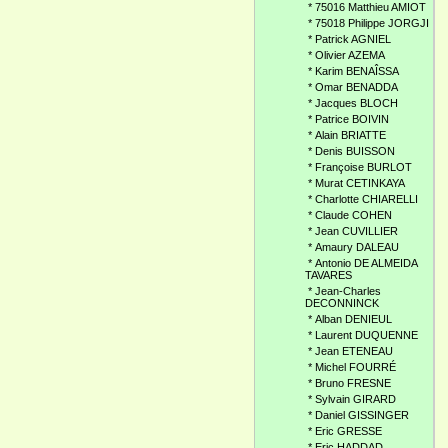
*
75016 Matthieu AMIOT
*
75018 Philippe JORGJI
*
Patrick AGNIEL
*
Olivier AZEMA
*
Karim BENAÎSSA
*
Omar BENADDA
*
Jacques BLOCH
*
Patrice BOIVIN
*
Alain BRIATTE
*
Denis BUISSON
*
Françoise BURLOT
*
Murat CETINKAYA
*
Charlotte CHIARELLI
*
Claude COHEN
*
Jean CUVILLIER
*
Amaury DALEAU
*
Antonio DE ALMEIDA
TAVARES
*
Jean-Charles
DECONNINCK
*
Alban DENIEUL
*
Laurent DUQUENNE
*
Jean ETENEAU
*
Michel FOURRÉ
*
Bruno FRESNE
*
Sylvain GIRARD
*
Daniel GISSINGER
*
Eric GRESSE
*
Eric HADDAD