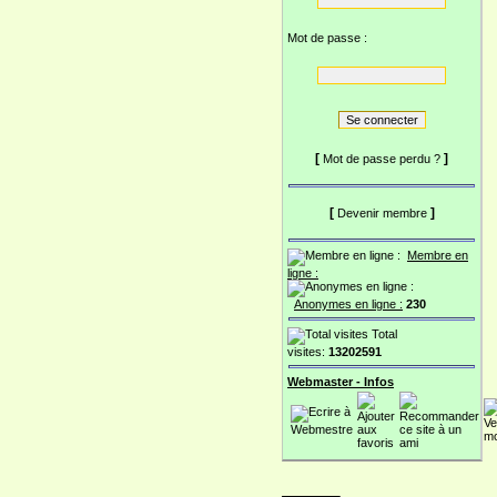
Mot de passe :
[
]
Mot de passe perdu ?
[
]
Devenir membre
Membre en
ligne :
Anonymes en ligne :
230
Total
visites:
13202591
Webmaster - Infos