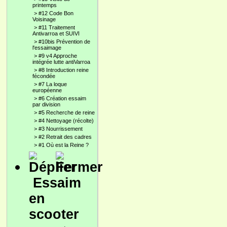
printemps
>
#12 Code Bon
Voisinage
>
#11 Traitement
Antivarroa et SUIVI
>
#10bis Prévention de
l'essaimage
>
#9 v4 Approche
intégrée lutte antiVarroa
>
#8 Introduction reine
fécondée
>
#7 La loque
européenne
>
#6 Création essaim
par division
>
#5 Recherche de reine
>
#4 Nettoyage (récolte)
>
#3 Nourrissement
>
#2 Retrait des cadres
>
#1 Où est la Reine ?
Essaim
en
scooter