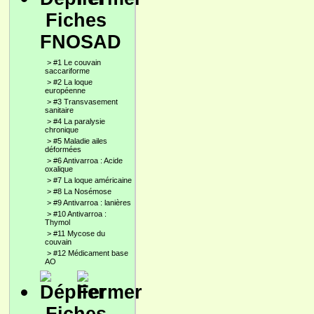
Fiches
FNOSAD
>
#1 Le couvain
saccariforme
>
#2 La loque
européenne
>
#3 Transvasement
sanitaire
>
#4 La paralysie
chronique
>
#5 Maladie ailes
déformées
>
#6 Antivarroa : Acide
oxalique
>
#7 La loque américaine
>
#8 La Nosémose
>
#9 Antivarroa : lanières
>
#10 Antivarroa :
Thymol
>
#11 Mycose du
couvain
>
#12 Médicament base
AO