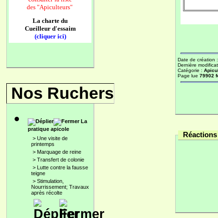
des
"Apiculteurs"
La charte du
Cueilleur d'essaim
(cliquer ici)
Date de création 
Dernière modificat
Catégorie :
Apicu
Page lue
79902 f
Nos Ruchers
La
pratique apicole
Réactions 
>
Une visite de
printemps
>
Marquage de reine
>
Transfert de colonie
>
Lutte contre la fausse
teigne
>
Stimulation,
Nourrissement; Travaux
après récolte