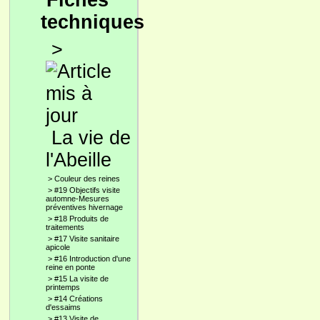
Fiches
techniques
>
La vie de
l'Abeille
>
Couleur des reines
>
#19 Objectifs visite
automne-Mesures
préventives hivernage
>
#18 Produits de
traitements
>
#17 Visite sanitaire
apicole
>
#16 Introduction d'une
reine en ponte
>
#15 La visite de
printemps
>
#14 Créations
d'essaims
>
#13 Visite de