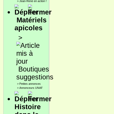
>
Jean-René en action !
Matériels
apicoles
>
Boutiques
suggestions
>
Petites annonces
>
Annonceurs UNAF
Histoire