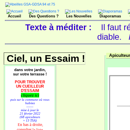
Accueil
Des Questions ?
Les Nouvelles
Diaporamas
Texte à méditer :
Il faut
diable.
Ciel, un Essaim !
Apiculteu
dans votre jardin,
sur votre terrasse !
POUR TROUVER
UN CUEILLEUR
D'ESSAIM
cliquez ici
puis sur la commune où vous
habitez
---------------
------
mise à jour le
21 février 2022
(68 apiculteurs
+ 13 TSA)
n bas à droite,
E
consulter
la liste