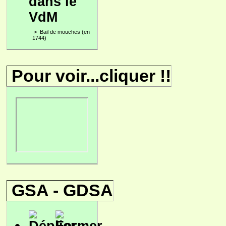
dans le
VdM
>
Bail de mouches (en
1744)
Pour voir...cliquer !!
GSA - GDSA