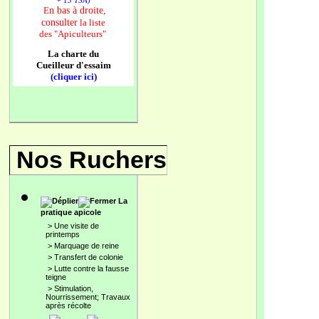
P
+ 13 TSA)
n bas à droite,
E
consulter
la liste
des
"Apiculteurs"
La charte du
Cueilleur d'essaim
(cliquer ici)
Nos Ruchers
La
pratique apicole
>
Une visite de
printemps
>
Marquage de reine
>
Transfert de colonie
>
Lutte contre la fausse
teigne
>
Stimulation,
Nourrissement; Travaux
après récolte