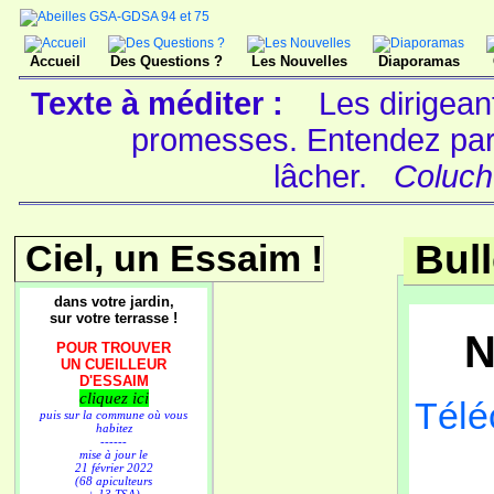
Accueil
Des Questions ?
Les Nouvelles
Diaporamas
Texte à méditer :
Les dirigeant
promesses. Entendez par l
lâcher.
Coluch
Ciel, un Essaim !
Bull
dans votre jardin,
sur votre terrasse !
N
POUR TROUVER
UN CUEILLEUR
D'ESSAIM
cliquez ici
Téléc
puis sur la commune où vous
habitez
------
mise à jour le
21 février 2022
(68 apiculteurs