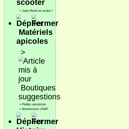
scooter
>
Jean-René en action !
Matériels
apicoles
>
Boutiques
suggestions
>
Petites annonces
>
Annonceurs UNAF