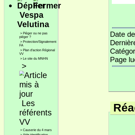
Vespa
Velutina
Date de
>
Pièger ou ne pas
piéger ?
Dernièr
>
Protection/Signalement
FA
Catégor
>
Plan d'action Régional
VV
Page l
>
Le site du MNHN
>
Les
Réac
référents
VV
>
Causerie du 4 mars
>
Aide identification