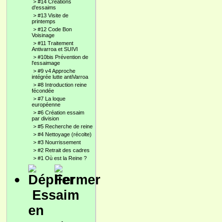
>
#14 Créations
d'essaims
>
#13 Visite de
printemps
>
#12 Code Bon
Voisinage
>
#11 Traitement
Antivarroa et SUIVI
>
#10bis Prévention de
l'essaimage
>
#9 v4 Approche
intégrée lutte antiVarroa
>
#8 Introduction reine
fécondée
>
#7 La loque
européenne
>
#6 Création essaim
par division
>
#5 Recherche de reine
>
#4 Nettoyage (récolte)
>
#3 Nourrissement
>
#2 Retrait des cadres
>
#1 Où est la Reine ?
Essaim
en