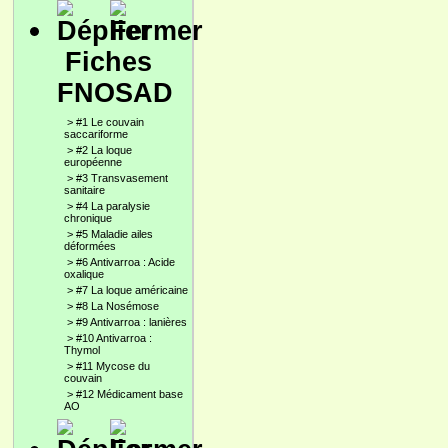
Fiches
FNOSAD
>
#1 Le couvain
saccariforme
>
#2 La loque
européenne
>
#3 Transvasement
sanitaire
>
#4 La paralysie
chronique
>
#5 Maladie ailes
déformées
>
#6 Antivarroa : Acide
oxalique
>
#7 La loque américaine
>
#8 La Nosémose
>
#9 Antivarroa : lanières
>
#10 Antivarroa :
Thymol
>
#11 Mycose du
couvain
>
#12 Médicament base
AO