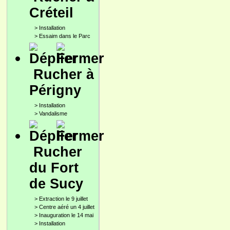
Créteil
>
Installation
>
Essaim dans le Parc
Rucher à
Périgny
>
Installation
>
Vandalisme
Rucher
du Fort
de Sucy
>
Extraction le 9 juillet
>
Centre aéré un 4 juillet
>
Inauguration le 14 mai
>
Installation