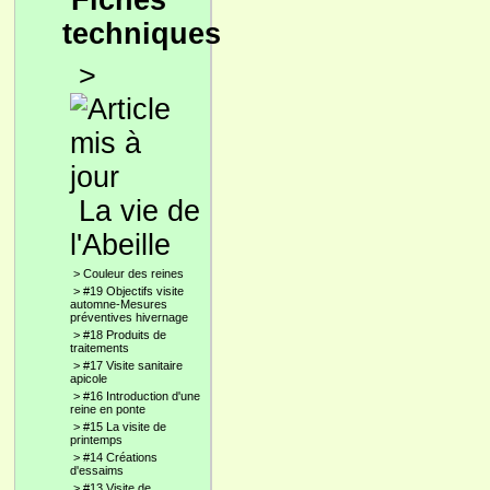
Fiches
techniques
>
La vie de
l'Abeille
>
Couleur des reines
>
#19 Objectifs visite
automne-Mesures
préventives hivernage
>
#18 Produits de
traitements
>
#17 Visite sanitaire
apicole
>
#16 Introduction d'une
reine en ponte
>
#15 La visite de
printemps
>
#14 Créations
d'essaims
>
#13 Visite de