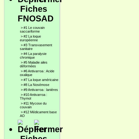
Fiches
FNOSAD
>
#1 Le couvain
saccariforme
>
#2 La loque
européenne
>
#3 Transvasement
sanitaire
>
#4 La paralysie
chronique
>
#5 Maladie ailes
déformées
>
#6 Antivarroa : Acide
oxalique
>
#7 La loque américaine
>
#8 La Nosémose
>
#9 Antivarroa : lanières
>
#10 Antivarroa :
Thymol
>
#11 Mycose du
couvain
>
#12 Médicament base
AO