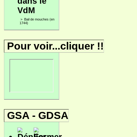
dans le
VdM
>
Bail de mouches (en
1744)
Pour voir...cliquer !!
GSA - GDSA