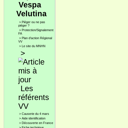
Vespa
Velutina
>
Pièger ou ne pas
piéger ?
>
Protection/Signalement
FA
>
Plan d'action Régional
VV
>
Le site du MNHN
>
Les
référents
VV
>
Causerie du 4 mars
>
Aide identification
>
Découverte en France
>
Fiche technique