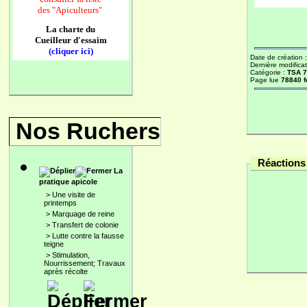
des
"Apiculteurs"
La charte du
Cueilleur d'essaim
(cliquer ici)
Date de création 
Dernière modificat
Catégorie :
TSA 
Page lue
78840 f
Nos Ruchers
Réactions 
La
pratique apicole
>
Une visite de
printemps
>
Marquage de reine
>
Transfert de colonie
>
Lutte contre la fausse
teigne
>
Stimulation,
Nourrissement; Travaux
après récolte