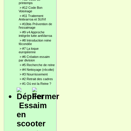
printemps
>
#12 Code Bon
Voisinage
>
#11 Traitement
Antivarroa et SUIVI
>
#10bis Prévention de
l'essaimage
>
#9 v4 Approche
intégrée lutte antiVarroa
>
#8 Introduction reine
fécondée
>
#7 La loque
européenne
>
#6 Création essaim
par division
>
#5 Recherche de reine
>
#4 Nettoyage (récolte)
>
#3 Nourrissement
>
#2 Retrait des cadres
>
#1 Où est la Reine ?
Essaim
en
scooter