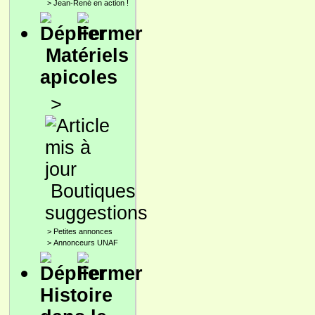
>
Jean-René en action !
Matériels
apicoles
>
Boutiques
suggestions
>
Petites annonces
>
Annonceurs UNAF
Histoire