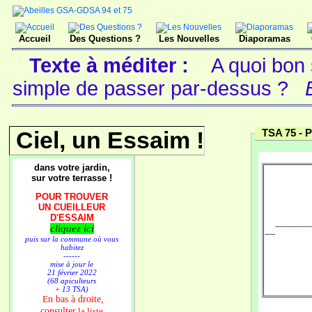
Accueil
Des Questions ?
Les Nouvelles
Diaporamas
Texte à méditer :
A quoi bon 
simple de passer par-dessus ?
Ciel, un Essaim !
TSA 75 -
P
dans votre jardin,
sur votre terrasse !
POUR TROUVER
UN CUEILLEUR
D'ESSAIM
-------------------
cliquez ici
-----
puis sur la commune où vous
habitez
------
mise à jour le
21 février 2022
(68 apiculteurs
+ 13 TSA)
n bas à droite,
E
consulter
la liste