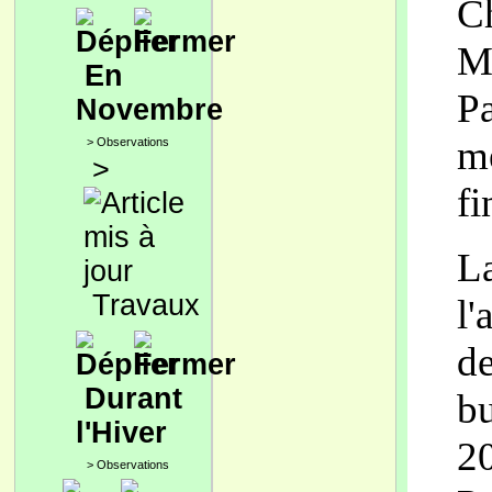
Ch
Ma
En
Pa
Novembre
me
>
Observations
>
fi
La
Travaux
l'
de
Durant
bu
l'Hiver
20
>
Observations