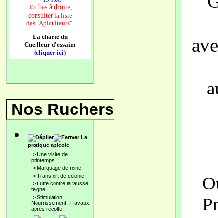
G
+ 13 TSA)
n bas à droite,
E
consulter
la liste
des
"Apiculteurs"
La charte du
ave
Cueilleur d'essaim
(cliquer ici)
a
Nos Ruchers
La
pratique apicole
>
Une visite de
printemps
>
Marquage de reine
>
Transfert de colonie
Ou
>
Lutte contre la fausse
teigne
>
Stimulation,
Pr
Nourrissement; Travaux
après récolte