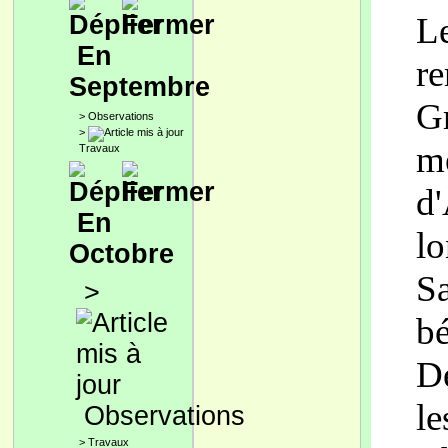
Le
En
re
Septembre
Gr
>
Observations
>
m
Travaux
d'
En
lo
Octobre
Sa
>
bé
Dé
le
Observations
>
Travaux