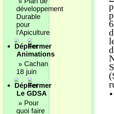
»
Plan de
p
développement
p
Durable
6
pour
d
l'Apiculture
l
d
Animations
N
»
Cachan
S
18 juin
(
r
Le GDSA
»
Pour
quoi faire