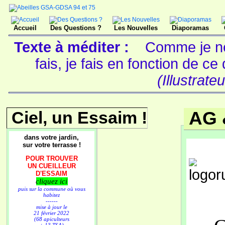
Accueil
Des Questions ?
Les Nouvelles
Diaporamas
Texte à méditer :
Comme je ne
fais, je fais en fonction de c
(Illustrate
Ciel, un Essaim !
AG 
dans votre jardin,
sur votre terrasse !
POUR TROUVER
UN CUEILLEUR
D'ESSAIM
cliquez ici
puis sur la commune où vous
habitez
------
mise à jour le
21 février 2022
(68 apiculteurs