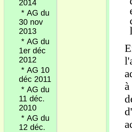
2014
*
AG du
30 nov
2013
*
AG du
E
1er déc
l
2012
*
AG 10
a
déc 2011
à
*
AG du
d
11 déc.
2010
d
*
AG du
a
12 déc.