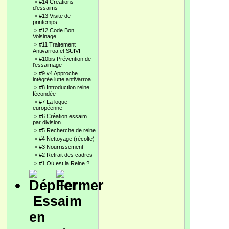
>
#14 Créations
d'essaims
>
#13 Visite de
printemps
>
#12 Code Bon
Voisinage
>
#11 Traitement
Antivarroa et SUIVI
>
#10bis Prévention de
l'essaimage
>
#9 v4 Approche
intégrée lutte antiVarroa
>
#8 Introduction reine
fécondée
>
#7 La loque
européenne
>
#6 Création essaim
par division
>
#5 Recherche de reine
>
#4 Nettoyage (récolte)
>
#3 Nourrissement
>
#2 Retrait des cadres
>
#1 Où est la Reine ?
Essaim
en