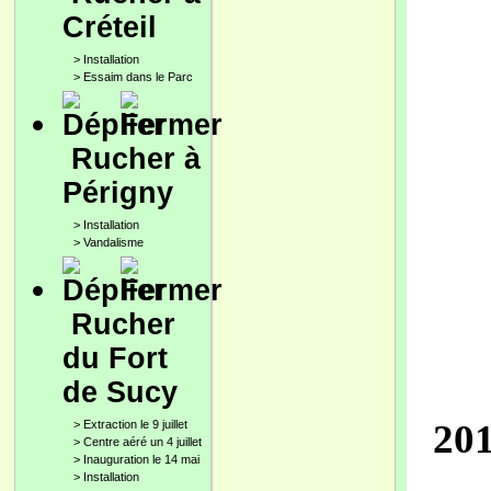
Créteil
>
Installation
>
Essaim dans le Parc
Rucher à
Périgny
>
Installation
>
Vandalisme
Rucher
du Fort
de Sucy
20
>
Extraction le 9 juillet
>
Centre aéré un 4 juillet
>
Inauguration le 14 mai
>
Installation