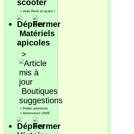
scooter
>
Jean-René en action !
Matériels
apicoles
>
Boutiques
suggestions
>
Petites annonces
>
Annonceurs UNAF