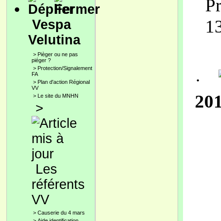
P
1
Vespa
Velutina
>
Pièger ou ne pas
piéger ?
>
Protection/Signalement
·
FA
>
Plan d'action Régional
VV
20
>
Le site du MNHN
>
Les
référents
VV
>
Causerie du 4 mars
>
Aide identification