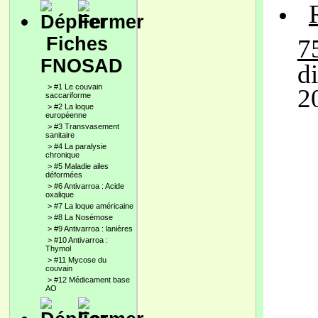
Fiches
7
FNOSAD
di
>
#1 Le couvain
2
saccariforme
>
#2 La loque
européenne
>
#3 Transvasement
sanitaire
>
#4 La paralysie
chronique
>
#5 Maladie ailes
déformées
>
#6 Antivarroa : Acide
oxalique
>
#7 La loque américaine
>
#8 La Nosémose
>
#9 Antivarroa : lanières
>
#10 Antivarroa :
Thymol
>
#11 Mycose du
couvain
>
#12 Médicament base
AO