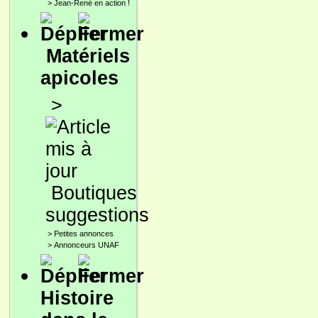
>
Jean-René en action !
Matériels
apicoles
>
Boutiques
suggestions
>
Petites annonces
>
Annonceurs UNAF
Histoire