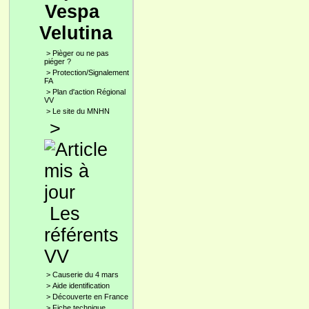
Vespa
Velutina
>
Pièger ou ne pas
piéger ?
>
Protection/Signalement
FA
>
Plan d'action Régional
VV
>
Le site du MNHN
>
Les
référents
VV
>
Causerie du 4 mars
>
Aide identification
>
Découverte en France
>
Fiche technique