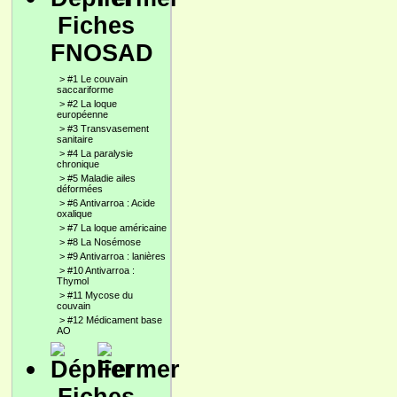
Fiches
FNOSAD
>
#1 Le couvain
saccariforme
>
#2 La loque
européenne
>
#3 Transvasement
sanitaire
>
#4 La paralysie
chronique
>
#5 Maladie ailes
déformées
>
#6 Antivarroa : Acide
oxalique
>
#7 La loque américaine
>
#8 La Nosémose
>
#9 Antivarroa : lanières
>
#10 Antivarroa :
Thymol
>
#11 Mycose du
couvain
>
#12 Médicament base
AO