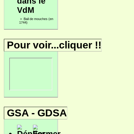
dans le
VdM
>
Bail de mouches (en
1744)
Pour voir...cliquer !!
GSA - GDSA