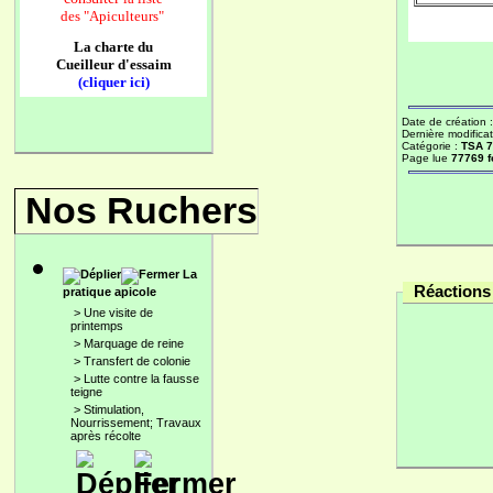
des
"Apiculteurs"
La charte du
Cueilleur d'essaim
(cliquer ici)
Date de création 
Dernière modificat
Catégorie :
TSA 
Page lue
77769 f
Nos Ruchers
La
Réactions 
pratique apicole
>
Une visite de
printemps
>
Marquage de reine
>
Transfert de colonie
>
Lutte contre la fausse
teigne
>
Stimulation,
Nourrissement; Travaux
après récolte