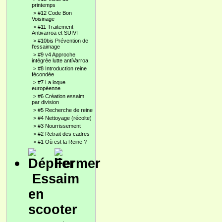
printemps
>
#12 Code Bon
Voisinage
>
#11 Traitement
Antivarroa et SUIVI
>
#10bis Prévention de
l'essaimage
>
#9 v4 Approche
intégrée lutte antiVarroa
>
#8 Introduction reine
fécondée
>
#7 La loque
européenne
>
#6 Création essaim
par division
>
#5 Recherche de reine
>
#4 Nettoyage (récolte)
>
#3 Nourrissement
>
#2 Retrait des cadres
>
#1 Où est la Reine ?
Essaim
en
scooter