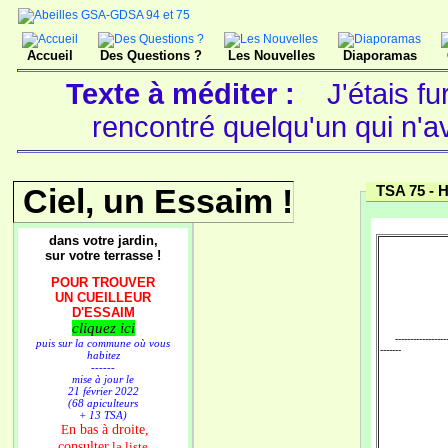
Accueil
Des Questions ?
Les Nouvelles
Diaporamas
Texte à méditer :
J'étais fu
rencontré quelqu'un qui n'a
Ciel, un Essaim !
TSA 75 -
H
dans votre jardin,
sur votre terrasse !
POUR TROUVER
UN CUEILLEUR
D'ESSAIM
cliquez ici
-------------------
puis sur la commune où vous
-------
habitez
------
mise à jour le
21 février 2022
(68 apiculteurs
+ 13 TSA)
n bas à droite,
E
consulter
la liste