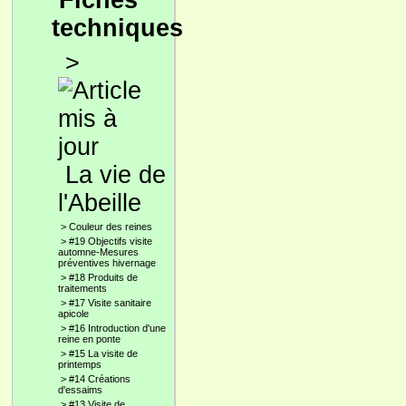
Fiches
techniques
>
La vie de
l'Abeille
>
Couleur des reines
>
#19 Objectifs visite
automne-Mesures
préventives hivernage
>
#18 Produits de
traitements
>
#17 Visite sanitaire
apicole
>
#16 Introduction d'une
reine en ponte
>
#15 La visite de
printemps
>
#14 Créations
d'essaims
>
#13 Visite de