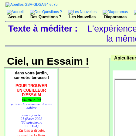
Accueil
Des Questions ?
Les Nouvelles
Diaporamas
Texte à méditer :
L'expérience
la mêm
Ciel, un Essaim !
Apiculteur
dans votre jardin,
sur votre terrasse !
POUR TROUVER
UN CUEILLEUR
D'ESSAIM
cliquez ici
puis sur la commune où vous
habitez
- -------
------
mise à jour le
21 février 2022
(68 apiculteurs
+ 13 TSA)
n bas à droite,
E
consulter
la liste