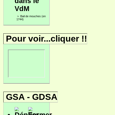
dans le
VdM
>
Bail de mouches (en
1744)
Pour voir...cliquer !!
GSA - GDSA