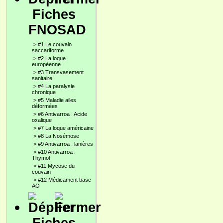
Fiches
FNOSAD
>
#1 Le couvain
saccariforme
>
#2 La loque
européenne
>
#3 Transvasement
sanitaire
>
#4 La paralysie
chronique
>
#5 Maladie ailes
déformées
>
#6 Antivarroa : Acide
oxalique
>
#7 La loque américaine
>
#8 La Nosémose
>
#9 Antivarroa : lanières
>
#10 Antivarroa :
Thymol
>
#11 Mycose du
couvain
>
#12 Médicament base
AO