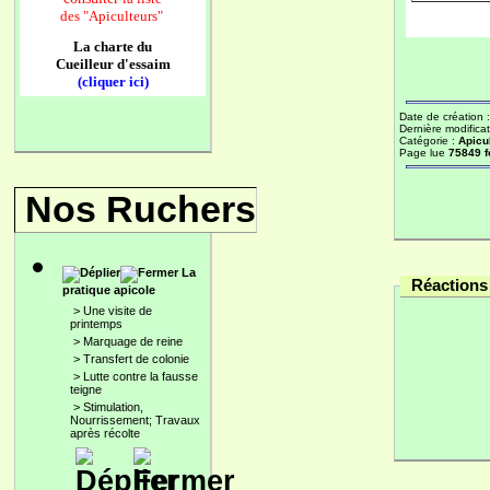
des
"Apiculteurs"
La charte du
Cueilleur d'essaim
(cliquer ici)
Date de création 
Dernière modificat
Catégorie :
Apicu
Page lue
75849 f
Nos Ruchers
La
Réactions 
pratique apicole
>
Une visite de
printemps
>
Marquage de reine
>
Transfert de colonie
>
Lutte contre la fausse
teigne
>
Stimulation,
Nourrissement; Travaux
après récolte