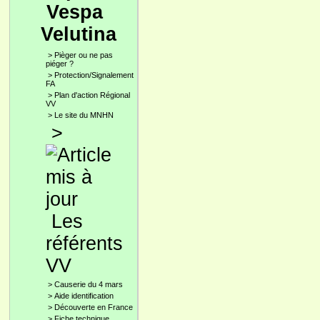
Vespa
Velutina
>
Pièger ou ne pas
piéger ?
>
Protection/Signalement
FA
>
Plan d'action Régional
VV
>
Le site du MNHN
>
Les
référents
VV
>
Causerie du 4 mars
>
Aide identification
>
Découverte en France
>
Fiche technique