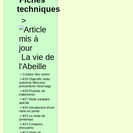
Fiches
techniques
>
La vie de
l'Abeille
>
Couleur des reines
>
#19 Objectifs visite
automne-Mesures
préventives hivernage
>
#18 Produits de
traitements
>
#17 Visite sanitaire
apicole
>
#16 Introduction d'une
reine en ponte
>
#15 La visite de
printemps
>
#14 Créations
d'essaims
>
#13 Visite de