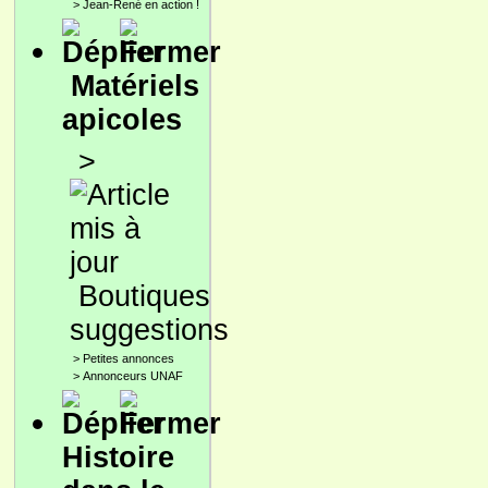
>
Jean-René en action !
Matériels
apicoles
>
Boutiques
suggestions
>
Petites annonces
>
Annonceurs UNAF
Histoire