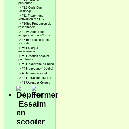
printemps
>
#12 Code Bon
Voisinage
>
#11 Traitement
Antivarroa et SUIVI
>
#10bis Prévention de
l'essaimage
>
#9 v4 Approche
intégrée lutte antiVarroa
>
#8 Introduction reine
fécondée
>
#7 La loque
européenne
>
#6 Création essaim
par division
>
#5 Recherche de reine
>
#4 Nettoyage (récolte)
>
#3 Nourrissement
>
#2 Retrait des cadres
>
#1 Où est la Reine ?
Essaim
en
scooter