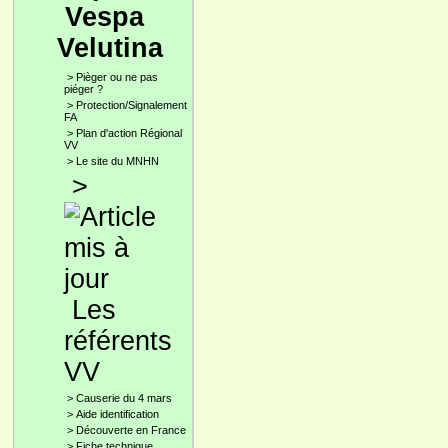
Vespa
Velutina
>
Pièger ou ne pas
piéger ?
>
Protection/Signalement
FA
>
Plan d'action Régional
VV
>
Le site du MNHN
>
Les
référents
VV
>
Causerie du 4 mars
>
Aide identification
>
Découverte en France
>
Fiche technique