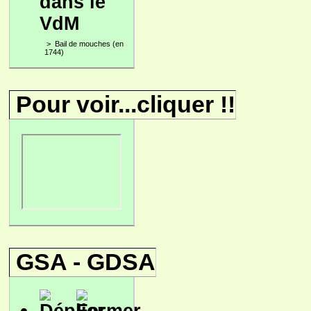
dans le
VdM
>
Bail de mouches (en
1744)
Pour voir...cliquer !!
GSA - GDSA