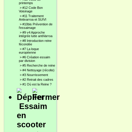
printemps
>
#12 Code Bon
Voisinage
>
#11 Traitement
Antivarroa et SUIVI
>
#10bis Prévention de
l'essaimage
>
#9 v4 Approche
intégrée lutte antiVarroa
>
#8 Introduction reine
fécondée
>
#7 La loque
européenne
>
#6 Création essaim
par division
>
#5 Recherche de reine
>
#4 Nettoyage (récolte)
>
#3 Nourrissement
>
#2 Retrait des cadres
>
#1 Où est la Reine ?
Essaim
en
scooter