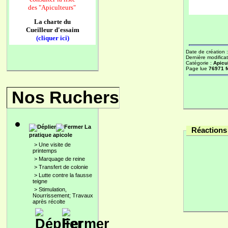
des
"Apiculteurs"
La charte du
Cueilleur d'essaim
(cliquer ici)
Date de création 
Dernière modificat
Catégorie :
Apicu
Page lue
76971 f
Nos Ruchers
La
Réactions 
pratique apicole
>
Une visite de
printemps
>
Marquage de reine
>
Transfert de colonie
>
Lutte contre la fausse
teigne
>
Stimulation,
Nourrissement; Travaux
après récolte