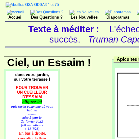
Accueil
Des Questions ?
Les Nouvelles
Diaporamas
Texte à méditer :
L'échec
succès.
Truman Capot
Ciel, un Essaim !
Apiculteur
dans votre jardin,
sur votre terrasse !
POUR TROUVER
UN CUEILLEUR
D'ESSAIM
cliquez ici
----------
puis sur la commune où vous
habitez
------
mise à jour le
21 février 2022
(68 apiculteurs
+ 13 TSA)
n bas à droite,
E
consulter
la liste