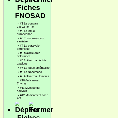
Fiches
FNOSAD
>
#1 Le couvain
saccariforme
>
#2 La loque
européenne
>
#3 Transvasement
sanitaire
>
#4 La paralysie
chronique
>
#5 Maladie ailes
déformées
>
#6 Antivarroa : Acide
oxalique
>
#7 La loque américaine
>
#8 La Nosémose
>
#9 Antivarroa : lanières
>
#10 Antivarroa :
Thymol
>
#11 Mycose du
couvain
>
#12 Médicament base
AO