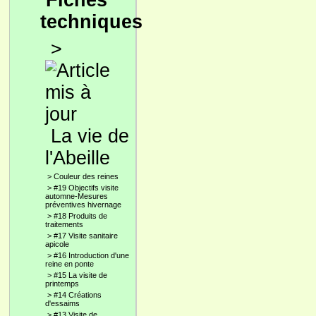
Fiches
techniques
>
La vie de
l'Abeille
>
Couleur des reines
>
#19 Objectifs visite
automne-Mesures
préventives hivernage
>
#18 Produits de
traitements
>
#17 Visite sanitaire
apicole
>
#16 Introduction d'une
reine en ponte
>
#15 La visite de
printemps
>
#14 Créations
d'essaims
>
#13 Visite de