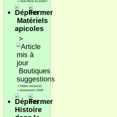
>
Jean-René en action !
Matériels
apicoles
>
Boutiques
suggestions
>
Petites annonces
>
Annonceurs UNAF
Histoire