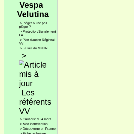
Vespa
Velutina
>
Pièger ou ne pas
piéger ?
>
Protection/Signalement
FA
>
Plan d'action Régional
VV
>
Le site du MNHN
>
Les
référents
VV
>
Causerie du 4 mars
>
Aide identification
>
Découverte en France
>
Fiche technique