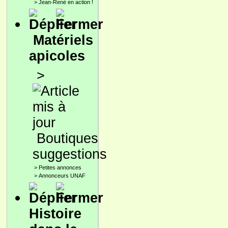
>
Jean-René en action !
Matériels
apicoles
>
Boutiques
suggestions
>
Petites annonces
>
Annonceurs UNAF
Histoire