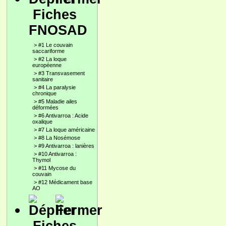
Fiches
FNOSAD
>
#1 Le couvain
saccariforme
>
#2 La loque
européenne
>
#3 Transvasement
sanitaire
>
#4 La paralysie
chronique
>
#5 Maladie ailes
déformées
>
#6 Antivarroa : Acide
oxalique
>
#7 La loque américaine
>
#8 La Nosémose
>
#9 Antivarroa : lanières
>
#10 Antivarroa :
Thymol
>
#11 Mycose du
couvain
>
#12 Médicament base
AO