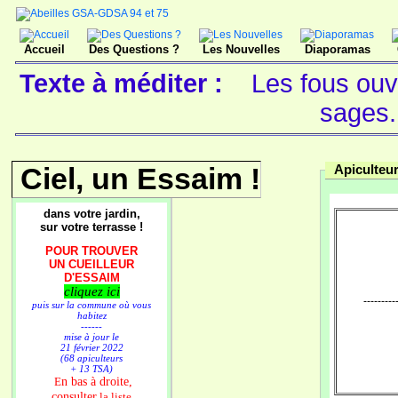
Accueil
Des Questions ?
Les Nouvelles
Diaporamas
Texte à méditer :
Les fous ouv
sages
Ciel, un Essaim !
Apiculteur
dans votre jardin,
sur votre terrasse !
POUR TROUVER
UN CUEILLEUR
D'ESSAIM
cliquez ici
----------
puis sur la commune où vous
habitez
------
mise à jour le
21 février 2022
(68 apiculteurs
+ 13 TSA)
n bas à droite,
E
consulter
la liste