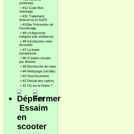
printemps
>
#12 Code Bon
Voisinage
>
#11 Traitement
Antivarroa et SUIVI
>
#10bis Prévention de
l'essaimage
>
#9 v4 Approche
intégrée lutte antiVarroa
>
#8 Introduction reine
fécondée
>
#7 La loque
européenne
>
#6 Création essaim
par division
>
#5 Recherche de reine
>
#4 Nettoyage (récolte)
>
#3 Nourrissement
>
#2 Retrait des cadres
>
#1 Où est la Reine ?
Essaim
en
scooter