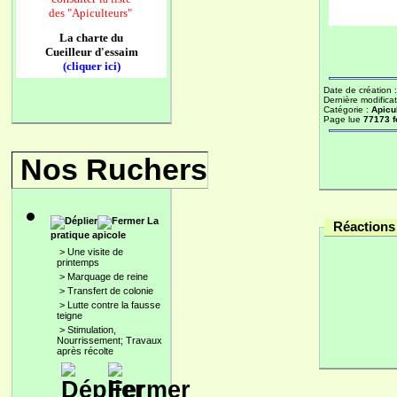
des
"Apiculteurs"
La charte du
Cueilleur d'essaim
(cliquer ici)
Date de création 
Dernière modificat
Catégorie :
Apicu
Page lue
77173 f
Nos Ruchers
La
Réactions 
pratique apicole
>
Une visite de
printemps
>
Marquage de reine
>
Transfert de colonie
>
Lutte contre la fausse
teigne
>
Stimulation,
Nourrissement; Travaux
après récolte