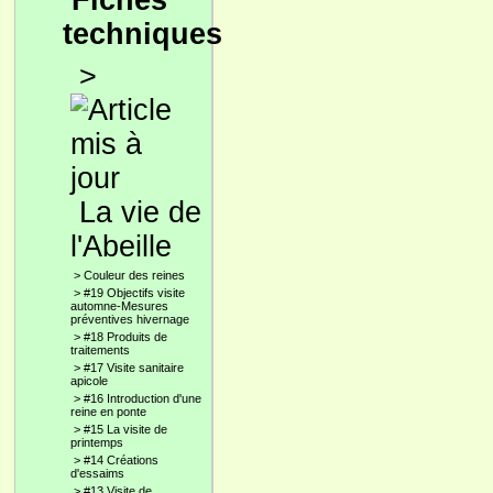
Fiches
techniques
>
La vie de
l'Abeille
>
Couleur des reines
>
#19 Objectifs visite
automne-Mesures
préventives hivernage
>
#18 Produits de
traitements
>
#17 Visite sanitaire
apicole
>
#16 Introduction d'une
reine en ponte
>
#15 La visite de
printemps
>
#14 Créations
d'essaims
>
#13 Visite de