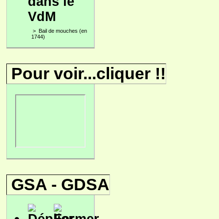
dans le
VdM
>
Bail de mouches (en
1744)
Pour voir...cliquer !!
GSA - GDSA