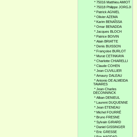
*
75016 Matthieu AMIOT
*
75018 Philippe JORGJI
*
Patrick AGNIEL
*
Olivier AZEMA
*
Karim BENAÎSSA
*
Omar BENADDA
*
Jacques BLOCH
*
Patrice BOIVIN
*
Alain BRIATTE
*
Denis BUISSON
*
Françoise BURLOT
*
Murat CETINKAYA
*
Charlotte CHIARELLI
*
Claude COHEN
*
Jean CUVILLIER
*
Amaury DALEAU
*
Antonio DE ALMEIDA
TAVARES
*
Jean-Charles
DECONNINCK
*
Alban DENIEUL
*
Laurent DUQUENNE
*
Jean ETENEAU
*
Michel FOURRÉ
*
Bruno FRESNE
*
Sylvain GIRARD
*
Daniel GISSINGER
*
Eric GRESSE
*
Eric HADDAD