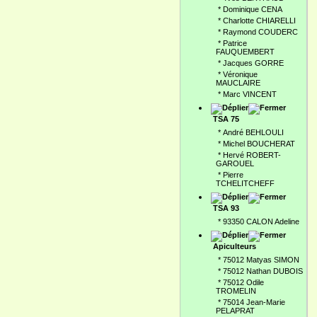
*
Dominique CENA
*
Charlotte CHIARELLI
*
Raymond COUDERC
*
Patrice
FAUQUEMBERT
*
Jacques GORRE
*
Véronique
MAUCLAIRE
*
Marc VINCENT
TSA 75
*
André BEHLOULI
*
Michel BOUCHERAT
*
Hervé ROBERT-
GAROUEL
*
Pierre
TCHELITCHEFF
TSA 93
*
93350 CALON Adeline
Apiculteurs
*
75012 Matyas SIMON
*
75012 Nathan DUBOIS
*
75012 Odile
TROMELIN
*
75014 Jean-Marie
PELAPRAT