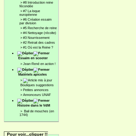
>
#8 Introduction reine
fécondée
>
#7 La loque
européenne
>
#6 Création essaim
par division
>
#5 Recherche de reine
>
#4 Nettoyage (récolte)
>
#3 Nourrissement
>
#2 Retrait des cadres
>
#1 Où est la Reine ?
Essaim en scooter
>
Jean-René en action !
Matériels apicoles
>
Boutiques suggestions
>
Petites annonces
>
Annonceurs UNAF
Histoire dans le VdM
>
Bail de mouches (en
1744)
Pour voir...cliquer !!