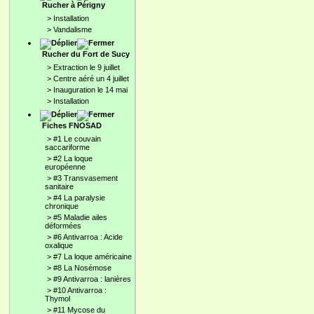
Rucher à Périgny
>
Installation
>
Vandalisme
Rucher du Fort de Sucy
>
Extraction le 9 juillet
>
Centre aéré un 4 juillet
>
Inauguration le 14 mai
>
Installation
Fiches FNOSAD
>
#1 Le couvain
saccariforme
>
#2 La loque
européenne
>
#3 Transvasement
sanitaire
>
#4 La paralysie
chronique
>
#5 Maladie ailes
déformées
>
#6 Antivarroa : Acide
oxalique
>
#7 La loque américaine
>
#8 La Nosémose
>
#9 Antivarroa : lanières
>
#10 Antivarroa :
Thymol
>
#11 Mycose du