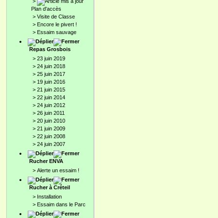
>
Plan d'accès
>
Visite de Classe
>
Encore le pivert !
>
Essaim sauvage
Repas Grosbois
>
23 juin 2019
>
24 juin 2018
>
25 juin 2017
>
19 juin 2016
>
21 juin 2015
>
22 juin 2014
>
24 juin 2012
>
26 juin 2011
>
20 juin 2010
>
21 juin 2009
>
22 juin 2008
>
24 juin 2007
Rucher ENVA
>
Alerte un essaim !
Rucher à Créteil
>
Installation
>
Essaim dans le Parc