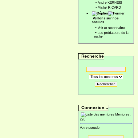
~
Andre KERNEIS
~
Michel RICARD
Veillons sur nos
abeilles
~
Voir et reconnaître
~
Les prédateurs de la
ruche
Recherche
Rechercher
Connexion...
Membres :
226
Votre pseudo :