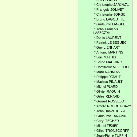
*
Christophe JARJAVAL
*
François JOLIVET
*
Christophe JORGE
*
Bruno LAGOUTTE
*
Guillaume LANGLET
*
Jean-François
LASZCZYK
*
Denis LAURENT
*
Patrick LE BEGUEC
*
Guy LIENHART
*
Antonio MARTINS
*
Loïc MATHIS
*
Serge MAUGINO
*
Dominique MEGLIOLI
*
Marc NAHMIAS
*
Philippe PATAUT
*
Mathieu PINAULT
*
Michel PLARD
*
Olivier RAQUIN
*
Gilles RENARD
*
Gérard ROSSELOT
*
Amélie ROUDET-DAVY
*
Jean Daniel RUSSO
*
Guillaume TARAMINI
*
Céryl TECHER
*
Michel TEXIER
*
Gilles TRONSCORFF
*
Jean-Pierre TUFFIN