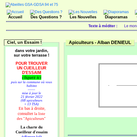
Accueil
Des Questions ?
Les Nouvelles
Diaporamas
Texte à méditer :
Le mond
Ciel, un Essaim !
Apiculteurs -
Alban DENIEUL
dans votre jardin,
sur votre terrasse !
POUR TROUVER
UN CUEILLEUR
D'ESSAIM
cliquez ici
puis sur la commune où vous
- ----------------------
habitez
------
mise à jour le
21 février 2022
(68 apiculteurs
+ 13 TSA)
n bas à droite,
E
consulter
la liste
des
"Apiculteurs"
La charte du
Cueilleur d'essaim
(cliquer ici)