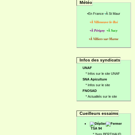
Météo
•
En France
•
À St Maur
•À Villeneuve-le-Roi
•À Périgny
•À Sucy
•À Villiers-sur-Marne
Infos des syndicats
UNAF
*
Infos sur le site UNAF
SNA Apiculture
*
Infos sur le site
FNOSAD
*
Actualités sur le site
Cueilleurs essaims
TSA 94
*
Yves BERTHAUD