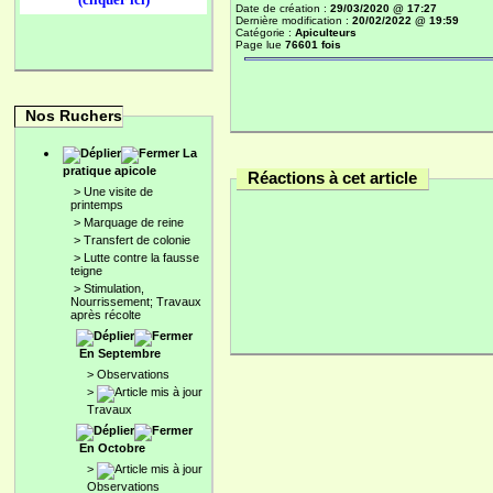
Date de création :
29/03/2020 @ 17:27
Dernière modification :
20/02/2022 @ 19:59
Catégorie :
Apiculteurs
Page lue
76601 fois
Nos Ruchers
La
pratique apicole
Réactions à cet article
>
Une visite de
printemps
>
Marquage de reine
>
Transfert de colonie
>
Lutte contre la fausse
teigne
>
Stimulation,
Nourrissement; Travaux
après récolte
En Septembre
>
Observations
>
Travaux
En Octobre
>
Observations