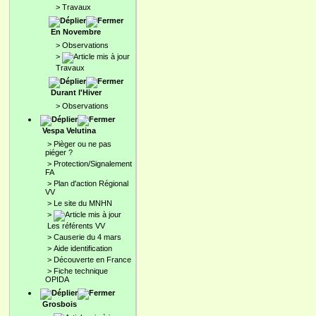
>
Travaux
En Novembre
>
Observations
>
Travaux
Durant l'Hiver
>
Observations
Vespa Velutina
>
Pièger ou ne pas
piéger ?
>
Protection/Signalement
FA
>
Plan d'action Régional
VV
>
Le site du MNHN
>
Les référents VV
>
Causerie du 4 mars
>
Aide identification
>
Découverte en France
>
Fiche technique
OPIDA
Grosbois