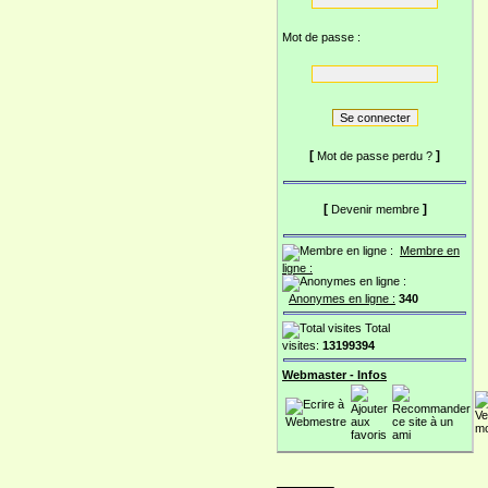
Mot de passe :
[
]
Mot de passe perdu ?
[
]
Devenir membre
Membre en
ligne :
Anonymes en ligne :
340
Total
visites:
13199394
Webmaster - Infos