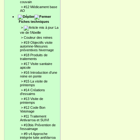
couvain
>
#12 Médicament base
AO
Fiches techniques
>
La
vie de l'Abeille
>
Couleur des reines
>
#19 Objectifs visite
automne-Mesures
préventives hivernage
>
#18 Produits de
traitements
>
#17 Visite sanitaire
apicole
>
#16 Introduction d'une
reine en ponte
>
#15 La visite de
printemps
>
#14 Créations
d'essaims
>
#13 Visite de
printemps
>
#12 Code Bon
Voisinage
>
#11 Traitement
Antivarroa et SUIVI
>
#10bis Prévention de
l'essaimage
>
#9 v4 Approche
intégrée lutte antiVarroa