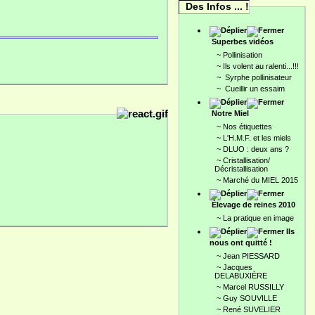
Des Infos ... !
Superbes vidéos
~
Pollinisation
~
Ils volent au ralenti...!!!
~
Syrphe pollinisateur
~
Cueillir un essaim
Notre Miel
~
Nos étiquettes
~
L'H.M.F. et les miels
~
DLUO : deux ans ?
~
Cristallisation/
Décristallisation
~
Marché du MIEL 2015
Élevage de reines 2010
~
La pratique en image
Ils
nous ont quitté !
~
Jean PIESSARD
~
Jacques
DELABUXIÈRE
~
Marcel RUSSILLY
~
Guy SOUVILLE
~
René SUVELIER