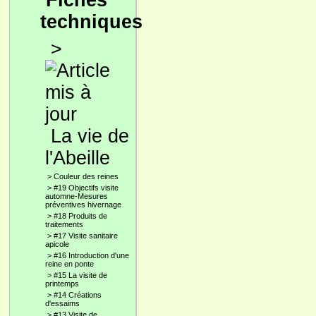
Fiches
techniques
>
La vie de
l'Abeille
>
Couleur des reines
>
#19 Objectifs visite
automne-Mesures
préventives hivernage
>
#18 Produits de
traitements
>
#17 Visite sanitaire
apicole
>
#16 Introduction d'une
reine en ponte
>
#15 La visite de
printemps
>
#14 Créations
d'essaims
>
#13 Visite de