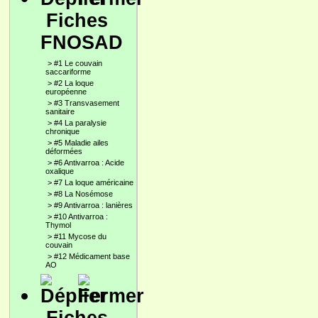
Fiches
FNOSAD
>
#1 Le couvain
saccariforme
>
#2 La loque
européenne
>
#3 Transvasement
sanitaire
>
#4 La paralysie
chronique
>
#5 Maladie ailes
déformées
>
#6 Antivarroa : Acide
oxalique
>
#7 La loque américaine
>
#8 La Nosémose
>
#9 Antivarroa : lanières
>
#10 Antivarroa :
Thymol
>
#11 Mycose du
couvain
>
#12 Médicament base
AO