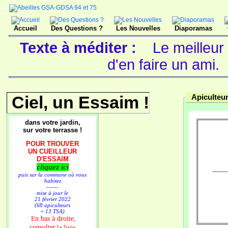
Accueil
Des Questions ?
Les Nouvelles
Diaporamas
Texte à méditer :
Le meilleur
d'en faire un ami.
Ciel, un Essaim !
Apiculteu
dans votre jardin,
sur votre terrasse !
POUR TROUVER
UN CUEILLEUR
D'ESSAIM
cliquez ici
----------
puis sur la commune où vous
habitez
------
mise à jour le
21 février 2022
(68 apiculteurs
+ 13 TSA)
n bas à droite,
E
consulter
la liste