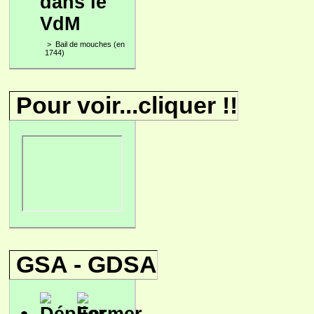
dans le
VdM
>
Bail de mouches (en
1744)
Pour voir...cliquer !!
GSA - GDSA