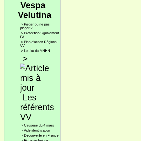
Vespa
Velutina
>
Pièger ou ne pas
piéger ?
>
Protection/Signalement
FA
>
Plan d'action Régional
VV
>
Le site du MNHN
>
Les
référents
VV
>
Causerie du 4 mars
>
Aide identification
>
Découverte en France
>
Fiche technique