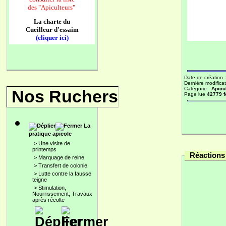
des
"Apiculteurs"
La charte du
Cueilleur d'essaim
(cliquer ici)
Date de création 
Dernière modificat
Catégorie :
Apicu
Nos Ruchers
Page lue
42779 f
La
pratique apicole
>
Une visite de
printemps
Réactions 
>
Marquage de reine
>
Transfert de colonie
>
Lutte contre la fausse
teigne
>
Stimulation,
Nourrissement; Travaux
après récolte