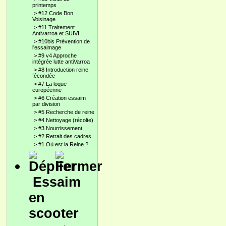
printemps
>
#12 Code Bon
Voisinage
>
#11 Traitement
Antivarroa et SUIVI
>
#10bis Prévention de
l'essaimage
>
#9 v4 Approche
intégrée lutte antiVarroa
>
#8 Introduction reine
fécondée
>
#7 La loque
européenne
>
#6 Création essaim
par division
>
#5 Recherche de reine
>
#4 Nettoyage (récolte)
>
#3 Nourrissement
>
#2 Retrait des cadres
>
#1 Où est la Reine ?
Essaim
en
scooter