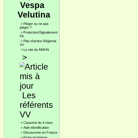
Vespa
Velutina
>
Pièger ou ne pas
piéger ?
>
Protection/Signalement
FA
>
Plan d'action Régional
VV
>
Le site du MNHN
>
Les
référents
VV
>
Causerie du 4 mars
>
Aide identification
>
Découverte en France
>
Fiche technique