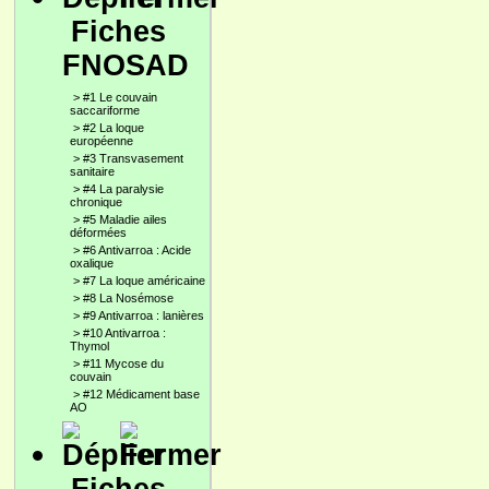
Fiches
FNOSAD
>
#1 Le couvain
saccariforme
>
#2 La loque
européenne
>
#3 Transvasement
sanitaire
>
#4 La paralysie
chronique
>
#5 Maladie ailes
déformées
>
#6 Antivarroa : Acide
oxalique
>
#7 La loque américaine
>
#8 La Nosémose
>
#9 Antivarroa : lanières
>
#10 Antivarroa :
Thymol
>
#11 Mycose du
couvain
>
#12 Médicament base
AO