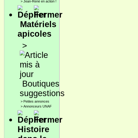
>
Jean-René en action !
Matériels
apicoles
>
Boutiques
suggestions
>
Petites annonces
>
Annonceurs UNAF
Histoire