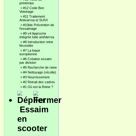
printemps
>
#12 Code Bon
Voisinage
>
#11 Traitement
Antivarroa et SUIVI
>
#10bis Prévention de
l'essaimage
>
#9 v4 Approche
intégrée lutte antiVarroa
>
#8 Introduction reine
fécondée
>
#7 La loque
européenne
>
#6 Création essaim
par division
>
#5 Recherche de reine
>
#4 Nettoyage (récolte)
>
#3 Nourrissement
>
#2 Retrait des cadres
>
#1 Où est la Reine ?
Essaim
en
scooter