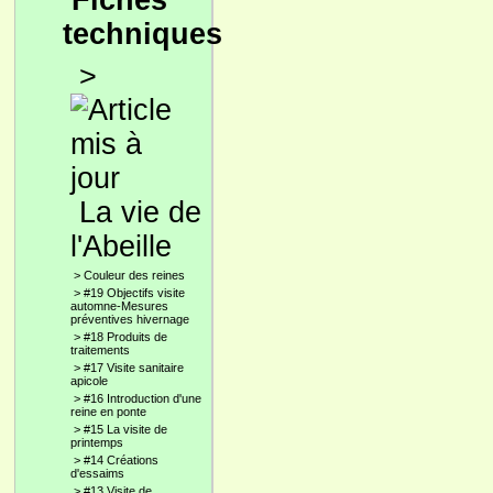
Fiches
techniques
>
La vie de
l'Abeille
>
Couleur des reines
>
#19 Objectifs visite
automne-Mesures
préventives hivernage
>
#18 Produits de
traitements
>
#17 Visite sanitaire
apicole
>
#16 Introduction d'une
reine en ponte
>
#15 La visite de
printemps
>
#14 Créations
d'essaims
>
#13 Visite de