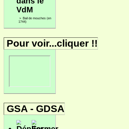
dans le
VdM
>
Bail de mouches (en
1744)
Pour voir...cliquer !!
GSA - GDSA