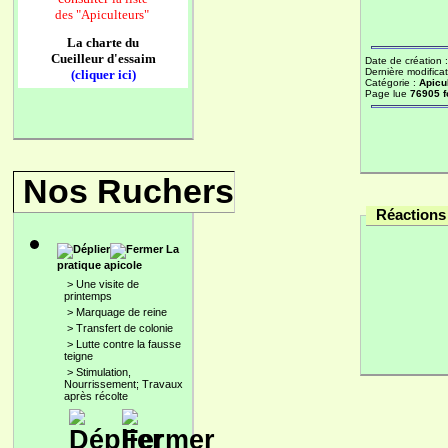
des
"Apiculteurs"
La charte du
Cueilleur d'essaim
Date de création 
Dernière modificat
(cliquer ici)
Catégorie :
Apicu
Page lue
76905 f
Nos Ruchers
Réactions 
La
pratique apicole
>
Une visite de
printemps
>
Marquage de reine
>
Transfert de colonie
>
Lutte contre la fausse
teigne
>
Stimulation,
Nourrissement; Travaux
après récolte