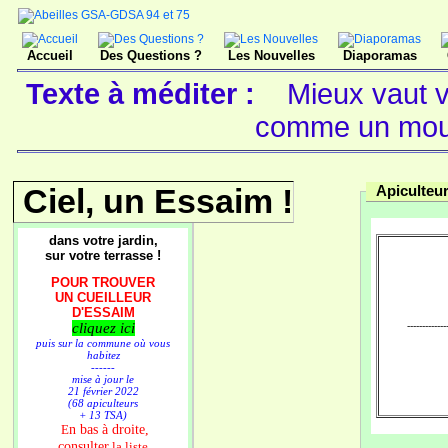
Accueil
Des Questions ?
Les Nouvelles
Diaporamas
Texte à méditer :
Mieux vaut v
comme un mo
Ciel, un Essaim !
Apiculteur
dans votre jardin,
sur votre terrasse !
POUR TROUVER
UN CUEILLEUR
D'ESSAIM
cliquez ici
-------------
puis sur la commune où vous
habitez
------
mise à jour le
21 février 2022
(68 apiculteurs
+ 13 TSA)
n bas à droite,
E
consulter
la liste