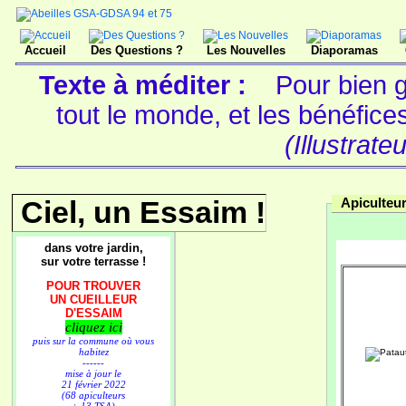
Accueil
Des Questions ?
Les Nouvelles
Diaporamas
Texte à méditer :
Pour bien g
tout le monde, et les bénéfic
(Illustrate
Ciel, un Essaim !
Apiculteu
dans votre jardin,
sur votre terrasse !
POUR TROUVER
UN CUEILLEUR
D'ESSAIM
cliquez ici
puis sur la commune où vous
habitez
------
mise à jour le
21 février 2022
(68 apiculteurs