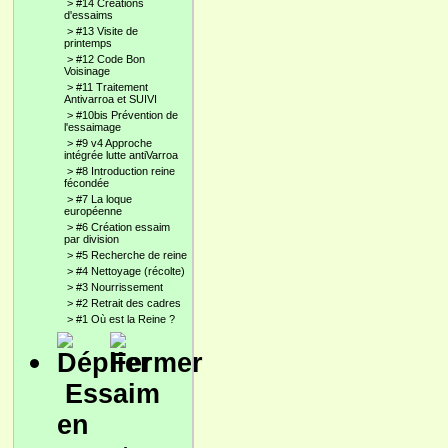
>
#14 Créations
d'essaims
>
#13 Visite de
printemps
>
#12 Code Bon
Voisinage
>
#11 Traitement
Antivarroa et SUIVI
>
#10bis Prévention de
l'essaimage
>
#9 v4 Approche
intégrée lutte antiVarroa
>
#8 Introduction reine
fécondée
>
#7 La loque
européenne
>
#6 Création essaim
par division
>
#5 Recherche de reine
>
#4 Nettoyage (récolte)
>
#3 Nourrissement
>
#2 Retrait des cadres
>
#1 Où est la Reine ?
Essaim
en