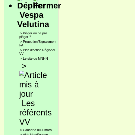
Vespa
Velutina
>
Pièger ou ne pas
piéger ?
>
Protection/Signalement
FA
>
Plan d'action Régional
VV
>
Le site du MNHN
>
Les
référents
VV
>
Causerie du 4 mars
>
Aide identification