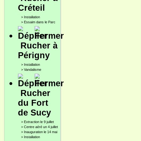
Créteil
>
Installation
>
Essaim dans le Parc
Rucher à
Périgny
>
Installation
>
Vandalisme
Rucher
du Fort
de Sucy
>
Extraction le 9 juillet
>
Centre aéré un 4 juillet
>
Inauguration le 14 mai
>
Installation