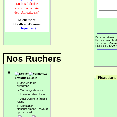
+ 13 TSA)
n bas à droite,
E
consulter
la liste
des
"Apiculteurs"
La charte du
Cueilleur d'essaim
(cliquer ici)
Date de création 
Dernière modificat
Catégorie :
Apicu
Page lue
75729 f
Nos Ruchers
La
Réactions 
pratique apicole
>
Une visite de
printemps
>
Marquage de reine
>
Transfert de colonie
>
Lutte contre la fausse
teigne
>
Stimulation,
Nourrissement; Travaux
après récolte