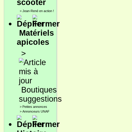
scooter
>
Jean-René en action !
Matériels
apicoles
>
Boutiques
suggestions
>
Petites annonces
>
Annonceurs UNAF