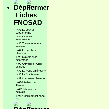
Fiches
FNOSAD
>
#1 Le couvain
saccariforme
>
#2 La loque
européenne
>
#3 Transvasement
sanitaire
>
#4 La paralysie
chronique
>
#5 Maladie ailes
déformées
>
#6 Antivarroa : Acide
oxalique
>
#7 La loque américaine
>
#8 La Nosémose
>
#9 Antivarroa : lanières
>
#10 Antivarroa :
Thymol
>
#11 Mycose du
couvain
>
#12 Médicament base
AO