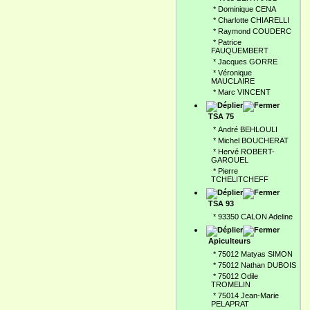
*
Dominique CENA
*
Charlotte CHIARELLI
*
Raymond COUDERC
*
Patrice
FAUQUEMBERT
*
Jacques GORRE
*
Véronique
MAUCLAIRE
*
Marc VINCENT
TSA 75
*
André BEHLOULI
*
Michel BOUCHERAT
*
Hervé ROBERT-
GAROUEL
*
Pierre
TCHELITCHEFF
TSA 93
*
93350 CALON Adeline
Apiculteurs
*
75012 Matyas SIMON
*
75012 Nathan DUBOIS
*
75012 Odile
TROMELIN
*
75014 Jean-Marie
PELAPRAT