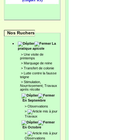
Nos Ruchers
La
pratique apicole
>
Une visite de
printemps
>
Marquage de reine
>
Transfert de colonie
>
Lutte contre la fausse
teigne
>
Stimulation,
Nourrissement; Travaux
après récolte
En Septembre
>
Observations
>
Travaux
En Octobre
>
Observations