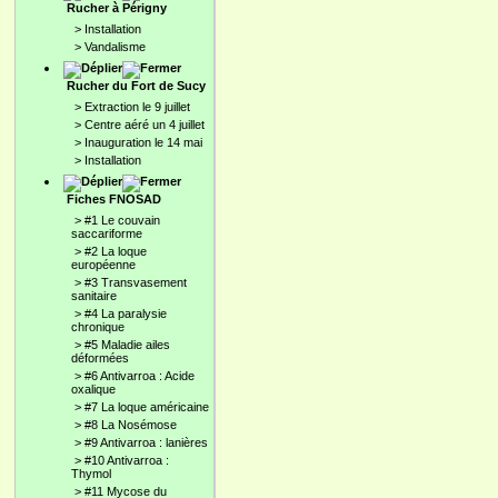
Rucher à Périgny
>
Installation
>
Vandalisme
Rucher du Fort de Sucy
>
Extraction le 9 juillet
>
Centre aéré un 4 juillet
>
Inauguration le 14 mai
>
Installation
Fiches FNOSAD
>
#1 Le couvain
saccariforme
>
#2 La loque
européenne
>
#3 Transvasement
sanitaire
>
#4 La paralysie
chronique
>
#5 Maladie ailes
déformées
>
#6 Antivarroa : Acide
oxalique
>
#7 La loque américaine
>
#8 La Nosémose
>
#9 Antivarroa : lanières
>
#10 Antivarroa :
Thymol
>
#11 Mycose du