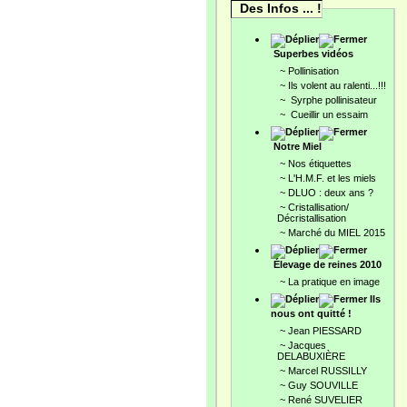
Des Infos ... !
Superbes vidéos
~
Pollinisation
~
Ils volent au ralenti...!!!
~
Syrphe pollinisateur
~
Cueillir un essaim
Notre Miel
~
Nos étiquettes
~
L'H.M.F. et les miels
~
DLUO : deux ans ?
~
Cristallisation/
Décristallisation
~
Marché du MIEL 2015
Élevage de reines 2010
~
La pratique en image
Ils
nous ont quitté !
~
Jean PIESSARD
~
Jacques
DELABUXIÈRE
~
Marcel RUSSILLY
~
Guy SOUVILLE
~
René SUVELIER