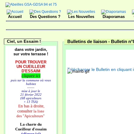
Accueil
Des Questions ?
Les Nouvelles
Diaporamas
Ciel, un Essaim !
Bulletins de liaison -
Bulletin n°
dans votre jardin,
sur votre terrasse !
POUR TROUVER
UN CUEILLEUR
Télécharger le Bulletin en cliquant i
D'ESSAIM
cliquez ici
puis sur la commune où vous
habitez
------
mise à jour le
21 février 2022
(68 apiculteurs
+ 13 TSA)
n bas à droite,
E
consulter
la liste
des
"Apiculteurs"
La charte du
Cueilleur d'essaim
(cliquer ici)