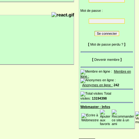
Mot de passe :
[
]
Mot de passe perdu ?
[
]
Devenir membre
Membre en
ligne :
Anonymes en ligne :
242
Total
visites:
13194398
Webmaster - Infos