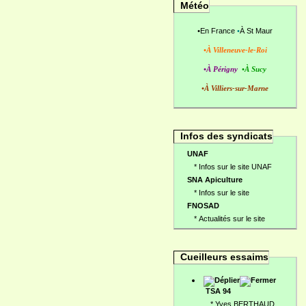
Météo
•
En France
•
À St Maur
•À Villeneuve-le-Roi
•À Périgny
•À Sucy
•À Villiers-sur-Marne
Infos des syndicats
UNAF
*
Infos sur le site UNAF
SNA Apiculture
*
Infos sur le site
FNOSAD
*
Actualités sur le site
Cueilleurs essaims
TSA 94
*
Yves BERTHAUD