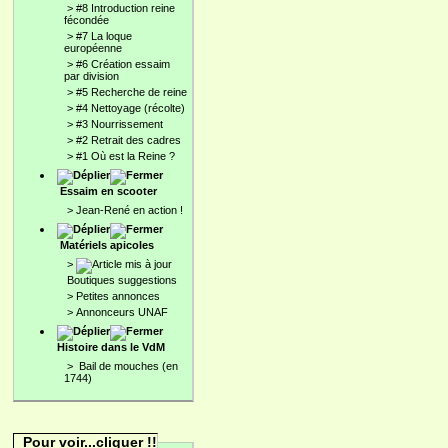
>
#8 Introduction reine
fécondée
>
#7 La loque
européenne
>
#6 Création essaim
par division
>
#5 Recherche de reine
>
#4 Nettoyage (récolte)
>
#3 Nourrissement
>
#2 Retrait des cadres
>
#1 Où est la Reine ?
Essaim en scooter
>
Jean-René en action !
Matériels apicoles
>
Boutiques suggestions
>
Petites annonces
>
Annonceurs UNAF
Histoire dans le VdM
>
Bail de mouches (en
1744)
Pour voir...cliquer !!