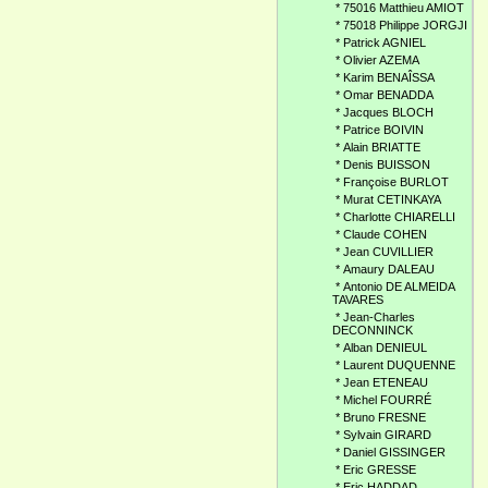
*
75016 Matthieu AMIOT
*
75018 Philippe JORGJI
*
Patrick AGNIEL
*
Olivier AZEMA
*
Karim BENAÎSSA
*
Omar BENADDA
*
Jacques BLOCH
*
Patrice BOIVIN
*
Alain BRIATTE
*
Denis BUISSON
*
Françoise BURLOT
*
Murat CETINKAYA
*
Charlotte CHIARELLI
*
Claude COHEN
*
Jean CUVILLIER
*
Amaury DALEAU
*
Antonio DE ALMEIDA
TAVARES
*
Jean-Charles
DECONNINCK
*
Alban DENIEUL
*
Laurent DUQUENNE
*
Jean ETENEAU
*
Michel FOURRÉ
*
Bruno FRESNE
*
Sylvain GIRARD
*
Daniel GISSINGER
*
Eric GRESSE
*
Eric HADDAD