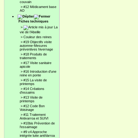
couvain
>
#12 Médicament base
AO
Fiches techniques
>
La
vie de l'Abeille
>
Couleur des reines
>
#19 Objectifs visite
automne-Mesures
préventives hivernage
>
#18 Produits de
traitements
>
#17 Visite sanitaire
apicole
>
#16 Introduction d'une
reine en ponte
>
#15 La visite de
printemps
>
#14 Créations
d'essaims
>
#13 Visite de
printemps
>
#12 Code Bon
Voisinage
>
#11 Traitement
Antivarroa et SUIVI
>
#10bis Prévention de
l'essaimage
>
#9 v4 Approche
intégrée lutte antiVarroa