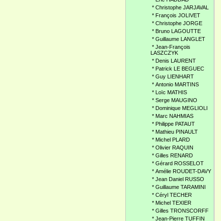
*
Christophe JARJAVAL
*
François JOLIVET
*
Christophe JORGE
*
Bruno LAGOUTTE
*
Guillaume LANGLET
*
Jean-François
LASZCZYK
*
Denis LAURENT
*
Patrick LE BEGUEC
*
Guy LIENHART
*
Antonio MARTINS
*
Loïc MATHIS
*
Serge MAUGINO
*
Dominique MEGLIOLI
*
Marc NAHMIAS
*
Philippe PATAUT
*
Mathieu PINAULT
*
Michel PLARD
*
Olivier RAQUIN
*
Gilles RENARD
*
Gérard ROSSELOT
*
Amélie ROUDET-DAVY
*
Jean Daniel RUSSO
*
Guillaume TARAMINI
*
Céryl TECHER
*
Michel TEXIER
*
Gilles TRONSCORFF
*
Jean-Pierre TUFFIN