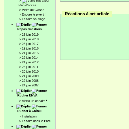
>
Plan d'accès
>
Visite de Classe
Réactions à cet article
>
Encore le pivert !
>
Essaim sauvage
Repas Grosbois
>
23 juin 2019
>
24 juin 2018
>
25 juin 2017
>
19 juin 2016
>
21 juin 2015
>
22 juin 2014
>
24 juin 2012
>
26 juin 2011
>
20 juin 2010
>
21 juin 2009
>
22 juin 2008
>
24 juin 2007
Rucher ENVA
>
Alerte un essaim !
Rucher à Créteil
>
Installation
>
Essaim dans le Parc