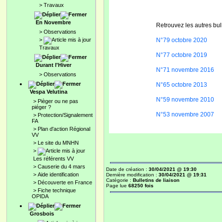
>
Travaux
En Novembre
Retrouvez les autres bul
>
Observations
>
N°79 octobre 2020
Travaux
N°77 octobre 2019
Durant l'Hiver
N°71 novembre 2016
>
Observations
N°65 octobre 2013
Vespa Velutina
N°59 novembre 2010
>
Pièger ou ne pas
piéger ?
N°53 novembre 2007
>
Protection/Signalement
FA
>
Plan d'action Régional
VV
>
Le site du MNHN
>
Les référents VV
>
Causerie du 4 mars
Date de création :
30/04/2021 @ 19:30
>
Aide identification
Dernière modification :
30/04/2021 @ 19:31
Catégorie :
Bulletins de liaison
>
Découverte en France
Page lue
68250 fois
>
Fiche technique
OPIDA
Grosbois