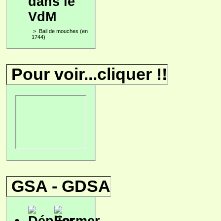
dans le
VdM
>
Bail de mouches (en
1744)
Pour voir...cliquer !!
GSA - GDSA