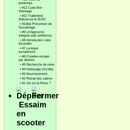
printemps
>
#12 Code Bon
Voisinage
>
#11 Traitement
Antivarroa et SUIVI
>
#10bis Prévention de
l'essaimage
>
#9 v4 Approche
intégrée lutte antiVarroa
>
#8 Introduction reine
fécondée
>
#7 La loque
européenne
>
#6 Création essaim
par division
>
#5 Recherche de reine
>
#4 Nettoyage (récolte)
>
#3 Nourrissement
>
#2 Retrait des cadres
>
#1 Où est la Reine ?
Essaim
en
scooter