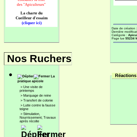
des
"Apiculteurs"
La charte du
Cueilleur d'essaim
(cliquer ici)
Date de création 
Dernière modificat
Catégorie :
Apicu
Page lue
55234 f
Nos Ruchers
Réactions 
La
pratique apicole
>
Une visite de
printemps
>
Marquage de reine
>
Transfert de colonie
>
Lutte contre la fausse
teigne
>
Stimulation,
Nourrissement; Travaux
après récolte