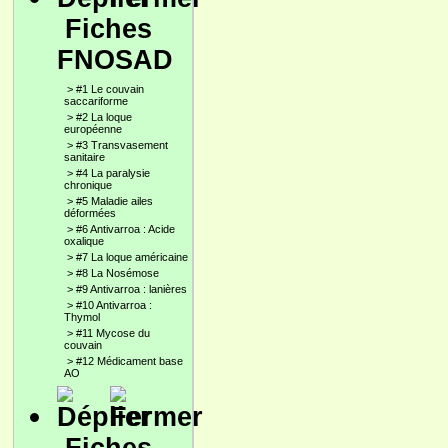
Fiches
FNOSAD
>
#1 Le couvain
saccariforme
>
#2 La loque
européenne
>
#3 Transvasement
sanitaire
>
#4 La paralysie
chronique
>
#5 Maladie ailes
déformées
>
#6 Antivarroa : Acide
oxalique
>
#7 La loque américaine
>
#8 La Nosémose
>
#9 Antivarroa : lanières
>
#10 Antivarroa :
Thymol
>
#11 Mycose du
couvain
>
#12 Médicament base
AO