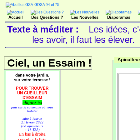
Accueil
Des Questions ?
Les Nouvelles
Diaporamas
Texte à méditer :
Les idées, c'
les avoir, il faut les élever.
Ciel, un Essaim !
Apiculteur
dans votre jardin,
sur votre terrasse !
POUR TROUVER
UN CUEILLEUR
D'ESSAIM
cliquez ici
--------------
puis sur la commune où vous
habitez
------
mise à jour le
21 février 2022
(68 apiculteurs
+ 13 TSA)
n bas à droite,
E
consulter
la liste