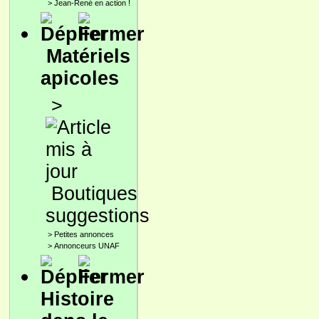
>
Jean-René en action !
Matériels
apicoles
>
Boutiques
suggestions
>
Petites annonces
>
Annonceurs UNAF
Histoire