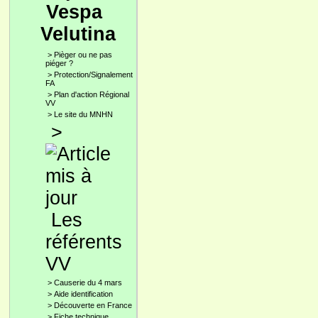
Vespa
Velutina
>
Pièger ou ne pas
piéger ?
>
Protection/Signalement
FA
>
Plan d'action Régional
VV
>
Le site du MNHN
>
Les
référents
VV
>
Causerie du 4 mars
>
Aide identification
>
Découverte en France
>
Fiche technique