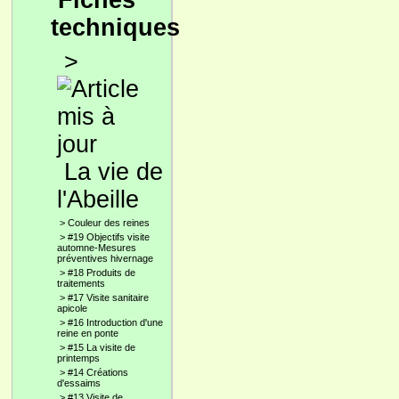
Fiches
techniques
>
La vie de
l'Abeille
>
Couleur des reines
>
#19 Objectifs visite
automne-Mesures
préventives hivernage
>
#18 Produits de
traitements
>
#17 Visite sanitaire
apicole
>
#16 Introduction d'une
reine en ponte
>
#15 La visite de
printemps
>
#14 Créations
d'essaims
>
#13 Visite de