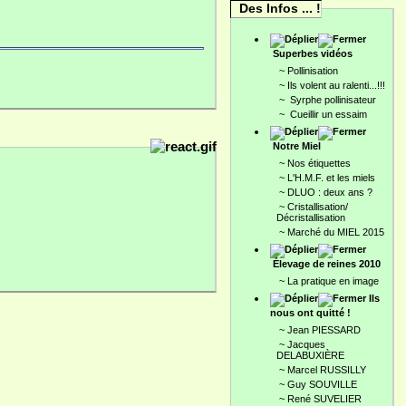
Des Infos ... !
Superbes vidéos
~
Pollinisation
~
Ils volent au ralenti...!!!
~
Syrphe pollinisateur
~
Cueillir un essaim
Notre Miel
~
Nos étiquettes
~
L'H.M.F. et les miels
~
DLUO : deux ans ?
~
Cristallisation/
Décristallisation
~
Marché du MIEL 2015
Élevage de reines 2010
~
La pratique en image
Ils
nous ont quitté !
~
Jean PIESSARD
~
Jacques
DELABUXIÈRE
~
Marcel RUSSILLY
~
Guy SOUVILLE
~
René SUVELIER