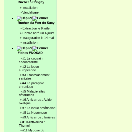
Rucher à Périgny
>
Installation
>
Vandalisme
Rucher du Fort de Sucy
>
Extraction le 9 juillet
>
Centre aéré un 4 juillet
>
Inauguration le 14 mai
>
Installation
Fiches FNOSAD
>
#1 Le couvain
saccariforme
>
#2 La loque
européenne
>
#3 Transvasement
sanitaire
>
#4 La paralysie
chronique
>
#5 Maladie ailes
déformées
>
#6 Antivarroa : Acide
oxalique
>
#7 La loque américaine
>
#8 La Nosémose
>
#9 Antivarroa : lanières
>
#10 Antivarroa :
Thymol
>
#11 Mycose du