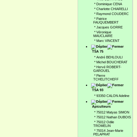
*
Dominique CENA
*
Charlotte CHIARELLI
*
Raymond COUDERC
*
Patrice
FAUQUEMBERT
*
Jacques GORRE
*
Véronique
MAUCLAIRE
*
Marc VINCENT
TSA 75
*
André BEHLOULI
*
Michel BOUCHERAT
*
Hervé ROBERT-
GAROUEL
*
Pierre
TCHELITCHEFF
TSA 93
*
93350 CALON Adeline
Apiculteurs
*
75012 Matyas SIMON
*
75012 Nathan DUBOIS
*
75012 Odile
TROMELIN
*
75014 Jean-Marie
PELAPRAT