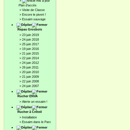
>
Plan d'accès
>
Visite de Classe
>
Encore le pivert !
>
Essaim sauvage
Repas Grosbois
>
23 juin 2019
>
24 juin 2018
>
25 juin 2017
>
19 juin 2016
>
21 juin 2015
>
22 juin 2014
>
24 juin 2012
>
26 juin 2011
>
20 juin 2010
>
21 juin 2009
>
22 juin 2008
>
24 juin 2007
Rucher ENVA
>
Alerte un essaim !
Rucher à Créteil
>
Installation
>
Essaim dans le Parc