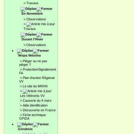
>
Travaux
En Novembre
>
Observations
>
Travaux
Durant l'Hiver
>
Observations
Vespa Velutina
>
Pièger ou ne pas
piéger ?
>
Protection/Signalement
FA
>
Plan d'action Régional
VV
>
Le site du MNHN
>
Les référents VV
>
Causerie du 4 mars
>
Aide identification
>
Découverte en France
>
Fiche technique
OPIDA
Grosbois