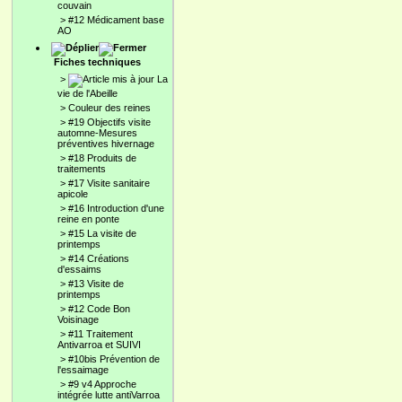
couvain
>
#12 Médicament base
AO
Fiches techniques
>
La
vie de l'Abeille
>
Couleur des reines
>
#19 Objectifs visite
automne-Mesures
préventives hivernage
>
#18 Produits de
traitements
>
#17 Visite sanitaire
apicole
>
#16 Introduction d'une
reine en ponte
>
#15 La visite de
printemps
>
#14 Créations
d'essaims
>
#13 Visite de
printemps
>
#12 Code Bon
Voisinage
>
#11 Traitement
Antivarroa et SUIVI
>
#10bis Prévention de
l'essaimage
>
#9 v4 Approche
intégrée lutte antiVarroa