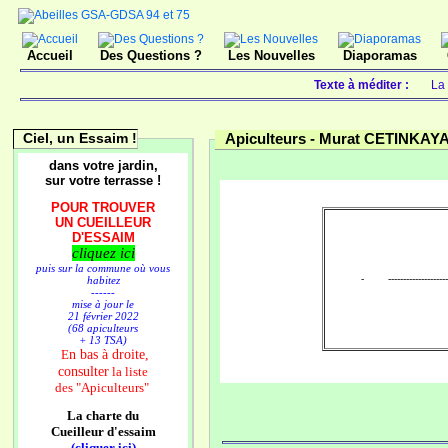
Accueil
Des Questions ?
Les Nouvelles
Diaporamas
Texte à méditer :
La 
Ciel, un Essaim !
Apiculteurs -
Murat CETINKAY
dans votre jardin,
sur votre terrasse !
POUR TROUVER
UN CUEILLEUR
D'ESSAIM
cliquez ici
puis sur la commune où vous
- --------------------
habitez
------
mise à jour le
21 février 2022
(68 apiculteurs
+ 13 TSA)
n bas à droite,
E
consulter
la liste
des
"Apiculteurs"
La charte du
Cueilleur d'essaim
(cliquer ici)