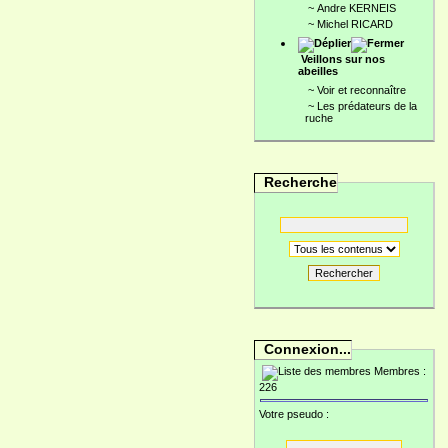
~
Andre KERNEIS
~
Michel RICARD
Veillons sur nos
abeilles
~
Voir et reconnaître
~
Les prédateurs de la
ruche
Recherche
Rechercher
Connexion...
Membres :
226
Votre pseudo :