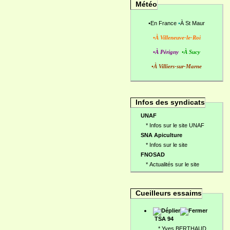
Météo
•
En France
•
À St Maur
•À Villeneuve-le-Roi
•À Périgny
•À Sucy
•À Villiers-sur-Marne
Infos des syndicats
UNAF
*
Infos sur le site UNAF
SNA Apiculture
*
Infos sur le site
FNOSAD
*
Actualités sur le site
Cueilleurs essaims
TSA 94
*
Yves BERTHAUD