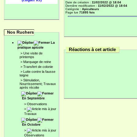
Date de création :
11/02/2022 @ 18:04
Dernière modification :
11/02/2022 @ 18:04
Catégorie :
Apiculteurs
Page lue
71895 fois
Nos Ruchers
La
pratique apicole
Réactions à cet article
>
Une visite de
printemps
>
Marquage de reine
>
Transfert de colonie
>
Lutte contre la fausse
teigne
>
Stimulation,
Nourrissement; Travaux
après récolte
En Septembre
>
Observations
>
Travaux
En Octobre
>
Observations