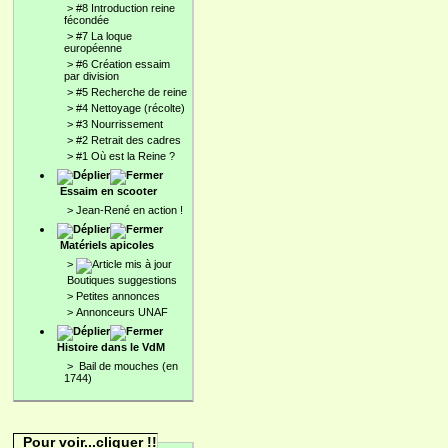
>
#8 Introduction reine
fécondée
>
#7 La loque
européenne
>
#6 Création essaim
par division
>
#5 Recherche de reine
>
#4 Nettoyage (récolte)
>
#3 Nourrissement
>
#2 Retrait des cadres
>
#1 Où est la Reine ?
Essaim en scooter
>
Jean-René en action !
Matériels apicoles
>
Boutiques suggestions
>
Petites annonces
>
Annonceurs UNAF
Histoire dans le VdM
>
Bail de mouches (en
1744)
Pour voir...cliquer !!