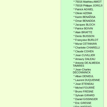
*
75016 Matthieu AMIOT
*
75018 Philippe JORGJI
*
Patrick AGNIEL
*
Olivier AZEMA
*
Karim BENAÎSSA
*
Omar BENADDA
*
Jacques BLOCH
*
Patrice BOIVIN
*
Alain BRIATTE
*
Denis BUISSON
*
Françoise BURLOT
*
Murat CETINKAYA
*
Charlotte CHIARELLI
*
Claude COHEN
*
Jean CUVILLIER
*
Amaury DALEAU
*
Antonio DE ALMEIDA
TAVARES
*
Jean-Charles
DECONNINCK
*
Alban DENIEUL
*
Laurent DUQUENNE
*
Jean ETENEAU
*
Michel FOURRÉ
*
Bruno FRESNE
*
Sylvain GIRARD
*
Daniel GISSINGER
*
Eric GRESSE
*
Eric HADDAD