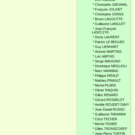
*
Christophe JARJAVAL
*
François JOLIVET
*
Christophe JORGE
*
Bruno LAGOUTTE
*
Guillaume LANGLET
*
Jean-François
LASZCZYK
*
Denis LAURENT
*
Patrick LE BEGUEC
*
Guy LIENHART
*
Antonio MARTINS
*
Loïc MATHIS
*
Serge MAUGINO
*
Dominique MEGLIOLI
*
Marc NAHMIAS
*
Philippe PATAUT
*
Mathieu PINAULT
*
Michel PLARD
*
Olivier RAQUIN
*
Gilles RENARD
*
Gérard ROSSELOT
*
Amélie ROUDET-DAVY
*
Jean Daniel RUSSO
*
Guillaume TARAMINI
*
Céryl TECHER
*
Michel TEXIER
*
Gilles TRONSCORFF
*
Jean-Pierre TUFFIN