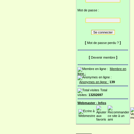
Mot de passe :
[
]
Mot de passe perdu ?
[
]
Devenir membre
Membre en
ligne :
Anonymes en ligne :
139
Total
visites:
13202697
Webmaster - Infos