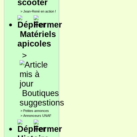
scooter
>
Jean-René en action !
Matériels
apicoles
>
Boutiques
suggestions
>
Petites annonces
>
Annonceurs UNAF