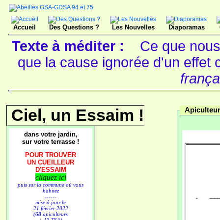
Accueil
Des Questions ?
Les Nouvelles
Diaporamas
Texte à méditer :
Ce que nous 
que la cause ignorée d'un effet
frança
Ciel, un Essaim !
Apiculteu
dans votre jardin,
sur votre terrasse !
POUR TROUVER
UN CUEILLEUR
D'ESSAIM
cliquez ici
puis sur la commune où vous
habitez
------
- ----------
mise à jour le
21 février 2022
(68 apiculteurs