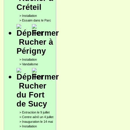
Créteil
>
Installation
>
Essaim dans le Parc
Rucher à
Périgny
>
Installation
>
Vandalisme
Rucher
du Fort
de Sucy
>
Extraction le 9 juillet
>
Centre aéré un 4 juillet
>
Inauguration le 14 mai
>
Installation