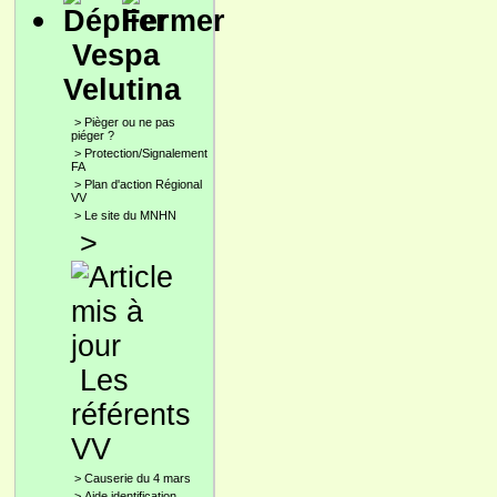
Vespa
Velutina
>
Pièger ou ne pas
piéger ?
>
Protection/Signalement
FA
>
Plan d'action Régional
VV
>
Le site du MNHN
>
Les
référents
VV
>
Causerie du 4 mars
>
Aide identification