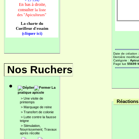
+ 13 TSA)
n bas à droite,
E
consulter
la liste
des
"Apiculteurs"
La charte du
Cueilleur d'essaim
(cliquer ici)
Date de création 
Dernière modificat
Catégorie :
Apicu
Page lue
55699 f
Nos Ruchers
La
pratique apicole
>
Une visite de
Réactions 
printemps
>
Marquage de reine
>
Transfert de colonie
>
Lutte contre la fausse
teigne
>
Stimulation,
Nourrissement; Travaux
après récolte