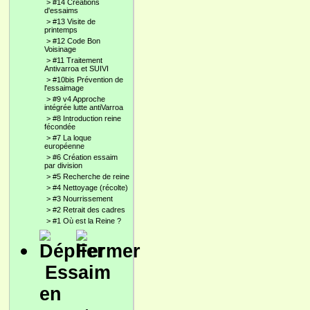
>
#14 Créations
d'essaims
>
#13 Visite de
printemps
>
#12 Code Bon
Voisinage
>
#11 Traitement
Antivarroa et SUIVI
>
#10bis Prévention de
l'essaimage
>
#9 v4 Approche
intégrée lutte antiVarroa
>
#8 Introduction reine
fécondée
>
#7 La loque
européenne
>
#6 Création essaim
par division
>
#5 Recherche de reine
>
#4 Nettoyage (récolte)
>
#3 Nourrissement
>
#2 Retrait des cadres
>
#1 Où est la Reine ?
Essaim
en