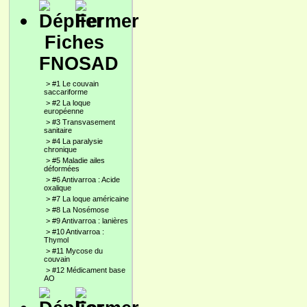
Fiches
FNOSAD
>
#1 Le couvain
saccariforme
>
#2 La loque
européenne
>
#3 Transvasement
sanitaire
>
#4 La paralysie
chronique
>
#5 Maladie ailes
déformées
>
#6 Antivarroa : Acide
oxalique
>
#7 La loque américaine
>
#8 La Nosémose
>
#9 Antivarroa : lanières
>
#10 Antivarroa :
Thymol
>
#11 Mycose du
couvain
>
#12 Médicament base
AO