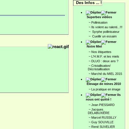
Des Infos ... !
Superbes vidéos
~
Pollinisation
~
Ils volent au ralenti...!!!
~
Syrphe pollinisateur
~
Cueillir un essaim
Notre Miel
~
Nos étiquettes
~
L'H.M.F. et les miels
~
DLUO : deux ans ?
~
Cristallisation/
Décristallisation
~
Marché du MIEL 2015
Élevage de reines 2010
~
La pratique en image
Ils
nous ont quitté !
~
Jean PIESSARD
~
Jacques
DELABUXIÈRE
~
Marcel RUSSILLY
~
Guy SOUVILLE
~
René SUVELIER