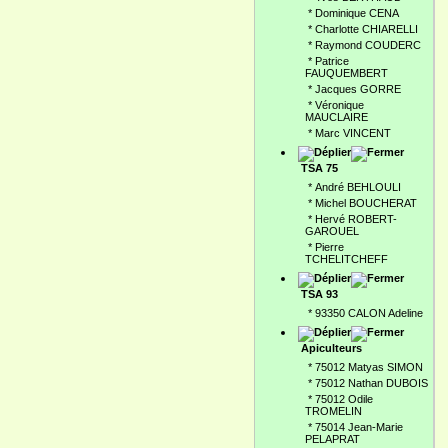
*
Dominique CENA
*
Charlotte CHIARELLI
*
Raymond COUDERC
*
Patrice
FAUQUEMBERT
*
Jacques GORRE
*
Véronique
MAUCLAIRE
*
Marc VINCENT
TSA 75
*
André BEHLOULI
*
Michel BOUCHERAT
*
Hervé ROBERT-
GAROUEL
*
Pierre
TCHELITCHEFF
TSA 93
*
93350 CALON Adeline
Apiculteurs
*
75012 Matyas SIMON
*
75012 Nathan DUBOIS
*
75012 Odile
TROMELIN
*
75014 Jean-Marie
PELAPRAT