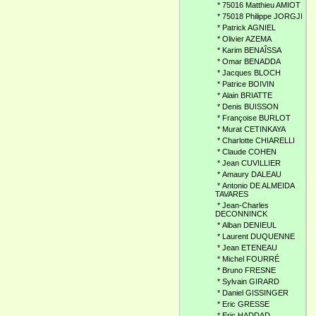
*
75016 Matthieu AMIOT
*
75018 Philippe JORGJI
*
Patrick AGNIEL
*
Olivier AZEMA
*
Karim BENAÎSSA
*
Omar BENADDA
*
Jacques BLOCH
*
Patrice BOIVIN
*
Alain BRIATTE
*
Denis BUISSON
*
Françoise BURLOT
*
Murat CETINKAYA
*
Charlotte CHIARELLI
*
Claude COHEN
*
Jean CUVILLIER
*
Amaury DALEAU
*
Antonio DE ALMEIDA
TAVARES
*
Jean-Charles
DECONNINCK
*
Alban DENIEUL
*
Laurent DUQUENNE
*
Jean ETENEAU
*
Michel FOURRÉ
*
Bruno FRESNE
*
Sylvain GIRARD
*
Daniel GISSINGER
*
Eric GRESSE
*
Eric HADDAD