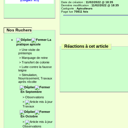
Date de création :
11/02/2022 @ 18:35
Dernière modification :
11/02/2022 @ 18:35
Catégorie :
Apiculteurs
Page lue
70811 fois
Nos Ruchers
La
pratique apicole
Réactions à cet article
>
Une visite de
printemps
>
Marquage de reine
>
Transfert de colonie
>
Lutte contre la fausse
teigne
>
Stimulation,
Nourrissement; Travaux
après récolte
En Septembre
>
Observations
>
Travaux
En Octobre
>
Observations