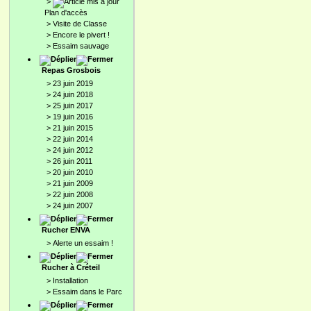
>
Plan d'accès
>
Visite de Classe
>
Encore le pivert !
>
Essaim sauvage
Repas Grosbois
>
23 juin 2019
>
24 juin 2018
>
25 juin 2017
>
19 juin 2016
>
21 juin 2015
>
22 juin 2014
>
24 juin 2012
>
26 juin 2011
>
20 juin 2010
>
21 juin 2009
>
22 juin 2008
>
24 juin 2007
Rucher ENVA
>
Alerte un essaim !
Rucher à Créteil
>
Installation
>
Essaim dans le Parc