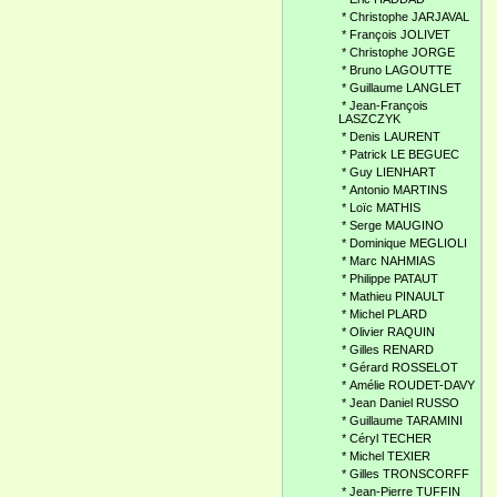
*
Christophe JARJAVAL
*
François JOLIVET
*
Christophe JORGE
*
Bruno LAGOUTTE
*
Guillaume LANGLET
*
Jean-François
LASZCZYK
*
Denis LAURENT
*
Patrick LE BEGUEC
*
Guy LIENHART
*
Antonio MARTINS
*
Loïc MATHIS
*
Serge MAUGINO
*
Dominique MEGLIOLI
*
Marc NAHMIAS
*
Philippe PATAUT
*
Mathieu PINAULT
*
Michel PLARD
*
Olivier RAQUIN
*
Gilles RENARD
*
Gérard ROSSELOT
*
Amélie ROUDET-DAVY
*
Jean Daniel RUSSO
*
Guillaume TARAMINI
*
Céryl TECHER
*
Michel TEXIER
*
Gilles TRONSCORFF
*
Jean-Pierre TUFFIN