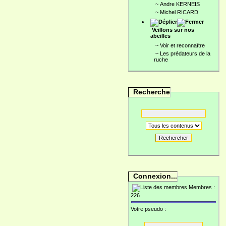
~
Andre KERNEIS
~
Michel RICARD
Veillons sur nos
abeilles
~
Voir et reconnaître
~
Les prédateurs de la
ruche
Recherche
Rechercher
Connexion...
Membres :
226
Votre pseudo :