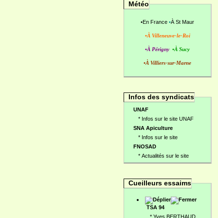
Météo
•
En France
•
À St Maur
•À Villeneuve-le-Roi
•À Périgny
•À Sucy
•À Villiers-sur-Marne
Infos des syndicats
UNAF
*
Infos sur le site UNAF
SNA Apiculture
*
Infos sur le site
FNOSAD
*
Actualités sur le site
Cueilleurs essaims
TSA 94
*
Yves BERTHAUD