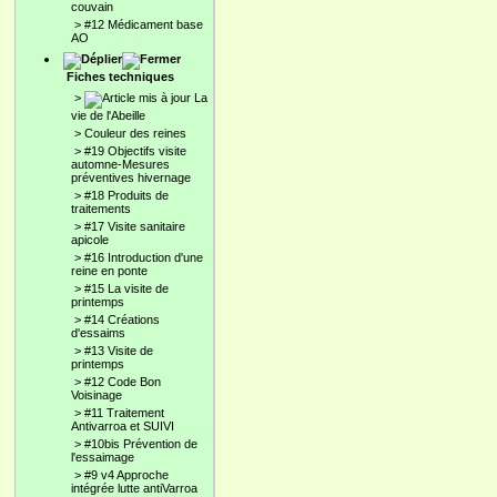
couvain
>
#12 Médicament base
AO
Fiches techniques
>
La
vie de l'Abeille
>
Couleur des reines
>
#19 Objectifs visite
automne-Mesures
préventives hivernage
>
#18 Produits de
traitements
>
#17 Visite sanitaire
apicole
>
#16 Introduction d'une
reine en ponte
>
#15 La visite de
printemps
>
#14 Créations
d'essaims
>
#13 Visite de
printemps
>
#12 Code Bon
Voisinage
>
#11 Traitement
Antivarroa et SUIVI
>
#10bis Prévention de
l'essaimage
>
#9 v4 Approche
intégrée lutte antiVarroa