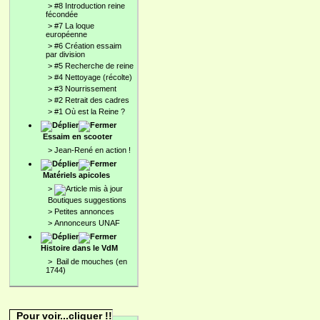
>
#8 Introduction reine
fécondée
>
#7 La loque
européenne
>
#6 Création essaim
par division
>
#5 Recherche de reine
>
#4 Nettoyage (récolte)
>
#3 Nourrissement
>
#2 Retrait des cadres
>
#1 Où est la Reine ?
Essaim en scooter
>
Jean-René en action !
Matériels apicoles
>
Boutiques suggestions
>
Petites annonces
>
Annonceurs UNAF
Histoire dans le VdM
>
Bail de mouches (en
1744)
Pour voir...cliquer !!