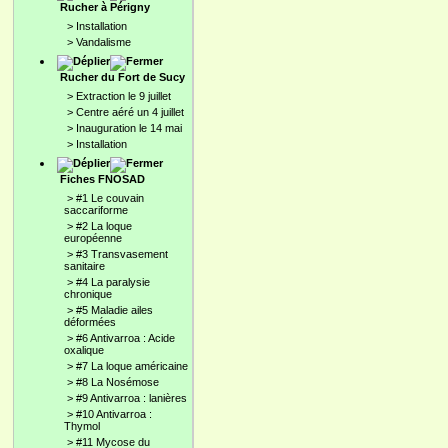
Rucher à Périgny
>
Installation
>
Vandalisme
Rucher du Fort de Sucy
>
Extraction le 9 juillet
>
Centre aéré un 4 juillet
>
Inauguration le 14 mai
>
Installation
Fiches FNOSAD
>
#1 Le couvain
saccariforme
>
#2 La loque
européenne
>
#3 Transvasement
sanitaire
>
#4 La paralysie
chronique
>
#5 Maladie ailes
déformées
>
#6 Antivarroa : Acide
oxalique
>
#7 La loque américaine
>
#8 La Nosémose
>
#9 Antivarroa : lanières
>
#10 Antivarroa :
Thymol
>
#11 Mycose du