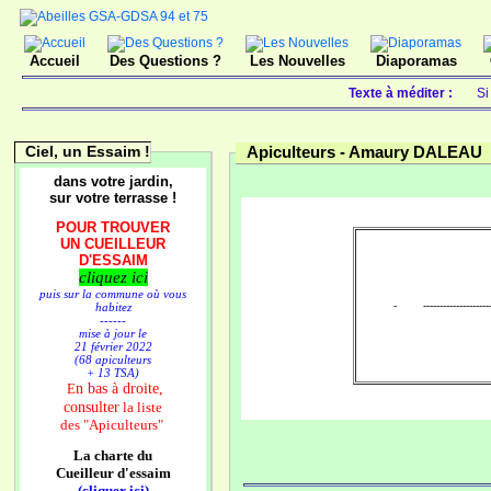
Accueil
Des Questions ?
Les Nouvelles
Diaporamas
Texte à méditer :
Si
Ciel, un Essaim !
Apiculteurs -
Amaury DALEAU
dans votre jardin,
sur votre terrasse !
POUR TROUVER
UN CUEILLEUR
D'ESSAIM
cliquez ici
puis sur la commune où vous
- --------------------
habitez
------
mise à jour le
21 février 2022
(68 apiculteurs
+ 13 TSA)
n bas à droite,
E
consulter
la liste
des
"Apiculteurs"
La charte du
Cueilleur d'essaim
(cliquer ici)