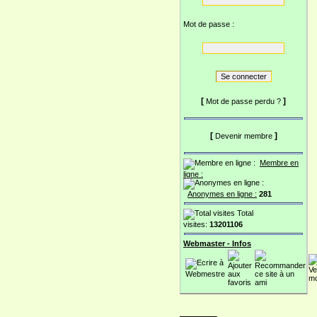
Mot de passe :
[
]
Mot de passe perdu ?
[
]
Devenir membre
Membre en
ligne :
Anonymes en ligne :
281
Total
visites:
13201106
Webmaster - Infos