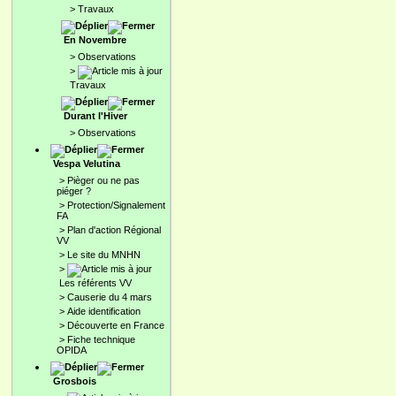
>
Travaux
En Novembre
>
Observations
>
Travaux
Durant l'Hiver
>
Observations
Vespa Velutina
>
Pièger ou ne pas
piéger ?
>
Protection/Signalement
FA
>
Plan d'action Régional
VV
>
Le site du MNHN
>
Les référents VV
>
Causerie du 4 mars
>
Aide identification
>
Découverte en France
>
Fiche technique
OPIDA
Grosbois