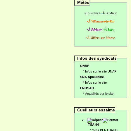
Météo
•
En France
•
À St Maur
•À Villeneuve-le-Roi
•À Périgny
•À Sucy
•À Villiers-sur-Marne
Infos des syndicats
UNAF
*
Infos sur le site UNAF
SNA Apiculture
*
Infos sur le site
FNOSAD
*
Actualités sur le site
Cueilleurs essaims
TSA 94
*
Yves BERTHAUD