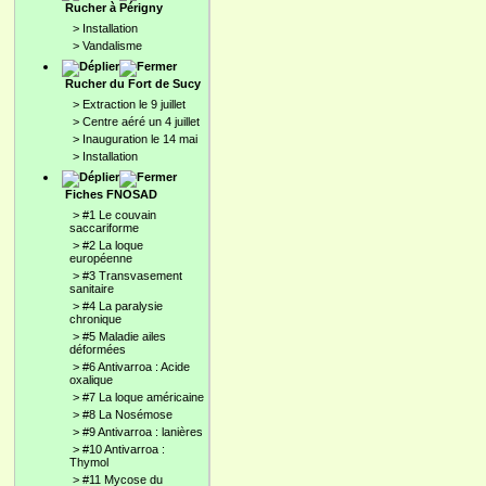
Rucher à Périgny
>
Installation
>
Vandalisme
Rucher du Fort de Sucy
>
Extraction le 9 juillet
>
Centre aéré un 4 juillet
>
Inauguration le 14 mai
>
Installation
Fiches FNOSAD
>
#1 Le couvain
saccariforme
>
#2 La loque
européenne
>
#3 Transvasement
sanitaire
>
#4 La paralysie
chronique
>
#5 Maladie ailes
déformées
>
#6 Antivarroa : Acide
oxalique
>
#7 La loque américaine
>
#8 La Nosémose
>
#9 Antivarroa : lanières
>
#10 Antivarroa :
Thymol
>
#11 Mycose du