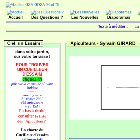
Accueil
Des Questions ?
Les Nouvelles
Diaporamas
Texte à méditer :
La 
Ciel, un Essaim !
Apiculteurs -
Sylvain GIRARD
dans votre jardin,
sur votre terrasse !
POUR TROUVER
UN CUEILLEUR
D'ESSAIM
cliquez ici
puis sur la commune où vous
- ------------------------
habitez
------
mise à jour le
21 février 2022
(68 apiculteurs
+ 13 TSA)
n bas à droite,
E
consulter
la liste
des
"Apiculteurs"
La charte du
Cueilleur d'essaim
(cliquer ici)