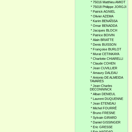
*
75016 Matthieu AMIOT
*
75018 Philippe JORGJI
*
Patrick AGNIEL
*
Olivier AZEMA
*
Karim BENAÎSSA
*
Omar BENADDA
*
Jacques BLOCH
*
Patrice BOIVIN
*
Alain BRIATTE
*
Denis BUISSON
*
Françoise BURLOT
*
Murat CETINKAYA
*
Charlotte CHIARELLI
*
Claude COHEN
*
Jean CUVILLIER
*
Amaury DALEAU
*
Antonio DE ALMEIDA
TAVARES
*
Jean-Charles
DECONNINCK
*
Alban DENIEUL
*
Laurent DUQUENNE
*
Jean ETENEAU
*
Michel FOURRÉ
*
Bruno FRESNE
*
Sylvain GIRARD
*
Daniel GISSINGER
*
Eric GRESSE
*
Eric HADDAD