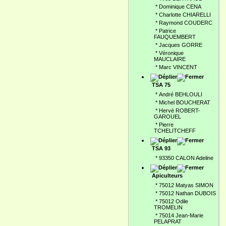
*
Dominique CENA
*
Charlotte CHIARELLI
*
Raymond COUDERC
*
Patrice
FAUQUEMBERT
*
Jacques GORRE
*
Véronique
MAUCLAIRE
*
Marc VINCENT
TSA 75
*
André BEHLOULI
*
Michel BOUCHERAT
*
Hervé ROBERT-
GAROUEL
*
Pierre
TCHELITCHEFF
TSA 93
*
93350 CALON Adeline
Apiculteurs
*
75012 Matyas SIMON
*
75012 Nathan DUBOIS
*
75012 Odile
TROMELIN
*
75014 Jean-Marie
PELAPRAT