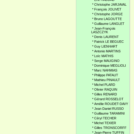
*
Christophe JARJAVAL
*
François JOLIVET
*
Christophe JORGE
*
Bruno LAGOUTTE
*
Guillaume LANGLET
*
Jean-François
LASZCZYK
*
Denis LAURENT
*
Patrick LE BEGUEC
*
Guy LIENHART
*
Antonio MARTINS
*
Loïc MATHIS
*
Serge MAUGINO
*
Dominique MEGLIOLI
*
Marc NAHMIAS
*
Philippe PATAUT
*
Mathieu PINAULT
*
Michel PLARD
*
Olivier RAQUIN
*
Gilles RENARD
*
Gérard ROSSELOT
*
Amélie ROUDET-DAVY
*
Jean Daniel RUSSO
*
Guillaume TARAMINI
*
Céryl TECHER
*
Michel TEXIER
*
Gilles TRONSCORFF
*
Jean-Pierre TUFFIN