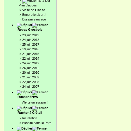
>
Plan d'accès
>
Visite de Classe
>
Encore le pivert !
>
Essaim sauvage
Repas Grosbois
>
23 juin 2019
>
24 juin 2018
>
25 juin 2017
>
19 juin 2016
>
21 juin 2015
>
22 juin 2014
>
24 juin 2012
>
26 juin 2011
>
20 juin 2010
>
21 juin 2009
>
22 juin 2008
>
24 juin 2007
Rucher ENVA
>
Alerte un essaim !
Rucher à Créteil
>
Installation
>
Essaim dans le Parc