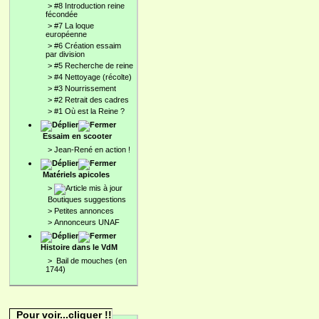
>
#8 Introduction reine
fécondée
>
#7 La loque
européenne
>
#6 Création essaim
par division
>
#5 Recherche de reine
>
#4 Nettoyage (récolte)
>
#3 Nourrissement
>
#2 Retrait des cadres
>
#1 Où est la Reine ?
Essaim en scooter
>
Jean-René en action !
Matériels apicoles
>
Boutiques suggestions
>
Petites annonces
>
Annonceurs UNAF
Histoire dans le VdM
>
Bail de mouches (en
1744)
Pour voir...cliquer !!