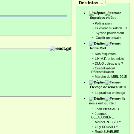
Des Infos ... !
Superbes vidéos
~
Pollinisation
~
Ils volent au ralenti...!!!
~
Syrphe pollinisateur
~
Cueillir un essaim
Notre Miel
~
Nos étiquettes
~
L'H.M.F. et les miels
~
DLUO : deux ans ?
~
Cristallisation/
Décristallisation
~
Marché du MIEL 2015
Élevage de reines 2010
~
La pratique en image
Ils
nous ont quitté !
~
Jean PIESSARD
~
Jacques
DELABUXIÈRE
~
Marcel RUSSILLY
~
Guy SOUVILLE
~
René SUVELIER