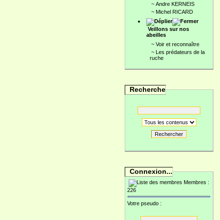
~
Andre KERNEIS
~
Michel RICARD
Veillons sur nos
abeilles
~
Voir et reconnaître
~
Les prédateurs de la
ruche
Recherche
Rechercher
Connexion...
Membres :
226
Votre pseudo :