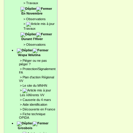
>
Travaux
En Novembre
>
Observations
>
Travaux
Durant l'Hiver
>
Observations
Vespa Velutina
>
Pièger ou ne pas
piéger ?
>
Protection/Signalement
FA
>
Plan d'action Régional
VV
>
Le site du MNHN
>
Les référents VV
>
Causerie du 4 mars
>
Aide identification
>
Découverte en France
>
Fiche technique
OPIDA
Grosbois