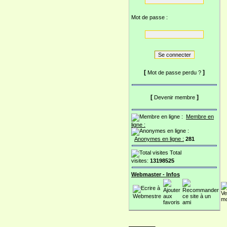
Mot de passe :
[
]
Mot de passe perdu ?
[
]
Devenir membre
Membre en
ligne :
Anonymes en ligne :
281
Total
visites:
13198525
Webmaster - Infos