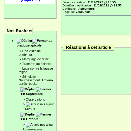
Date de création :
11/02/2022 @ 18:55
Dernière modification :
11/02/2022 @ 18:55
Catégorie :
Apiculteurs
Page lue
72592 fois
Nos Ruchers
La
pratique apicole
Réactions à cet article
>
Une visite de
printemps
>
Marquage de reine
>
Transfert de colonie
>
Lutte contre la fausse
teigne
>
Stimulation,
Nourrissement; Travaux
après récolte
En Septembre
>
Observations
>
Travaux
En Octobre
>
Observations