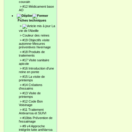
couvain
>
#12 Médicament base
AO
Fiches techniques
>
La
vie de l'Abeille
>
Couleur des reines
>
#19 Objectifs visite
automne-Mesures
préventives hivernage
>
#18 Produits de
traitements
>
#17 Visite sanitaire
apicole
>
#16 Introduction d'une
reine en ponte
>
#15 La visite de
printemps
>
#14 Créations
d'essaims
>
#13 Visite de
printemps
>
#12 Code Bon
Voisinage
>
#11 Traitement
Antivarroa et SUIVI
>
#10bis Prévention de
l'essaimage
>
#9 v4 Approche
intégrée lutte antiVarroa