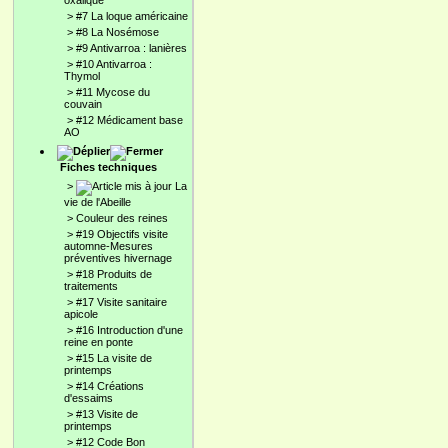
oxalique
>
#7 La loque américaine
>
#8 La Nosémose
>
#9 Antivarroa : lanières
>
#10 Antivarroa :
Thymol
>
#11 Mycose du
couvain
>
#12 Médicament base
AO
Fiches techniques
>
La
vie de l'Abeille
>
Couleur des reines
>
#19 Objectifs visite
automne-Mesures
préventives hivernage
>
#18 Produits de
traitements
>
#17 Visite sanitaire
apicole
>
#16 Introduction d'une
reine en ponte
>
#15 La visite de
printemps
>
#14 Créations
d'essaims
>
#13 Visite de
printemps
>
#12 Code Bon