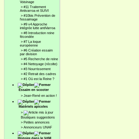
Voisinage
>
#11 Traitement
Antivarroa et SUIVI
>
#10bis Prévention de
l'essaimage
>
#9 v4 Approche
intégrée lutte antiVarroa
>
#8 Introduction reine
fécondée
>
#7 La loque
européenne
>
#6 Création essaim
par division
>
#5 Recherche de reine
>
#4 Nettoyage (récolte)
>
#3 Nourrissement
>
#2 Retrait des cadres
>
#1 Où est la Reine ?
Essaim en scooter
>
Jean-René en action !
Matériels apicoles
>
Boutiques suggestions
>
Petites annonces
>
Annonceurs UNAF
Histoire dans le VdM