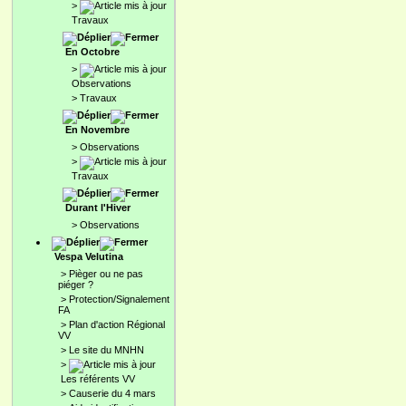
>
Travaux
En Octobre
>
Observations
>
Travaux
En Novembre
>
Observations
>
Travaux
Durant l'Hiver
>
Observations
Vespa Velutina
>
Pièger ou ne pas
piéger ?
>
Protection/Signalement
FA
>
Plan d'action Régional
VV
>
Le site du MNHN
>
Les référents VV
>
Causerie du 4 mars