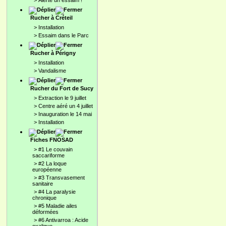
>
Alerte un essaim !
Rucher à Créteil
>
Installation
>
Essaim dans le Parc
Rucher à Périgny
>
Installation
>
Vandalisme
Rucher du Fort de Sucy
>
Extraction le 9 juillet
>
Centre aéré un 4 juillet
>
Inauguration le 14 mai
>
Installation
Fiches FNOSAD
>
#1 Le couvain
saccariforme
>
#2 La loque
européenne
>
#3 Transvasement
sanitaire
>
#4 La paralysie
chronique
>
#5 Maladie ailes
déformées
>
#6 Antivarroa : Acide