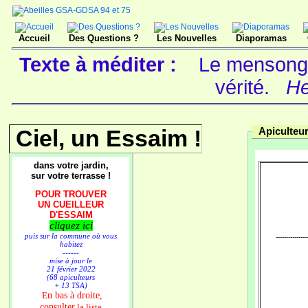
Accueil
Des Questions ?
Les Nouvelles
Diaporamas
Texte à méditer :
Le mensonge,
vérité.
He
Ciel, un Essaim !
Apiculteur
dans votre jardin,
sur votre terrasse !
POUR TROUVER
UN CUEILLEUR
D'ESSAIM
cliquez ici
puis sur la commune où vous
---------------
habitez
------
mise à jour le
21 février 2022
(68 apiculteurs
+ 13 TSA)
n bas à droite,
E
consulter
la liste