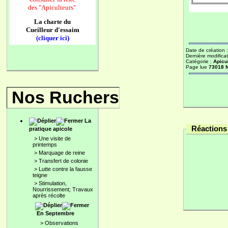
des
"Apiculteurs"
La charte du
Cueilleur d'essaim
(cliquer ici)
Date de création 
Dernière modificat
Catégorie :
Apicu
Page lue
73018 f
Nos Ruchers
La
Réactions 
pratique apicole
>
Une visite de
printemps
>
Marquage de reine
>
Transfert de colonie
>
Lutte contre la fausse
teigne
>
Stimulation,
Nourrissement; Travaux
après récolte
En Septembre
>
Observations