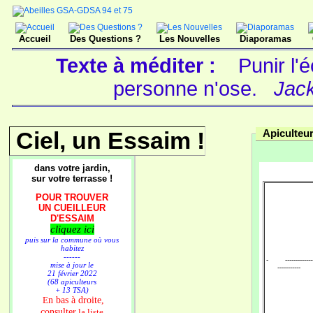
Accueil
Des Questions ?
Les Nouvelles
Diaporamas
Texte à méditer :
Punir l'
personne n'ose.
Jack
Ciel, un Essaim !
Apiculteu
dans votre jardin,
sur votre terrasse !
POUR TROUVER
UN CUEILLEUR
D'ESSAIM
cliquez ici
puis sur la commune où vous
habitez
------
- -------------
mise à jour le
-----------
21 février 2022
(68 apiculteurs
+ 13 TSA)
n bas à droite,
E
consulter
la liste