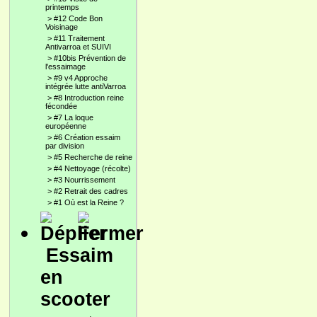
printemps
>
#12 Code Bon
Voisinage
>
#11 Traitement
Antivarroa et SUIVI
>
#10bis Prévention de
l'essaimage
>
#9 v4 Approche
intégrée lutte antiVarroa
>
#8 Introduction reine
fécondée
>
#7 La loque
européenne
>
#6 Création essaim
par division
>
#5 Recherche de reine
>
#4 Nettoyage (récolte)
>
#3 Nourrissement
>
#2 Retrait des cadres
>
#1 Où est la Reine ?
Essaim
en
scooter