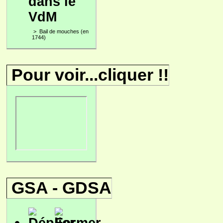
dans le
VdM
>
Bail de mouches (en
1744)
Pour voir...cliquer !!
GSA - GDSA