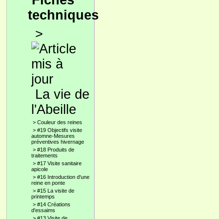
Fiches
techniques
>
La vie de
l'Abeille
>
Couleur des reines
>
#19 Objectifs visite
automne-Mesures
préventives hivernage
>
#18 Produits de
traitements
>
#17 Visite sanitaire
apicole
>
#16 Introduction d'une
reine en ponte
>
#15 La visite de
printemps
>
#14 Créations
d'essaims
>
#13 Visite de