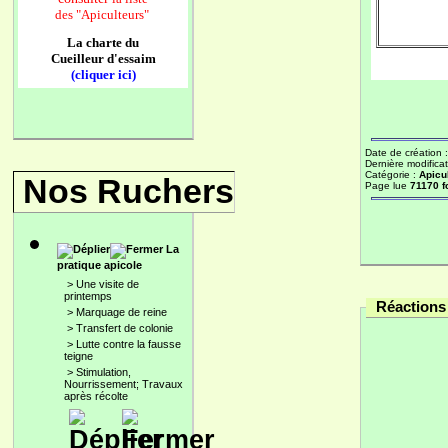
des
"Apiculteurs"
La charte du
Cueilleur d'essaim
(cliquer ici)
Date de création 
Dernière modificat
Catégorie :
Apicu
Nos Ruchers
Page lue
71170 f
La
pratique apicole
>
Une visite de
printemps
Réactions 
>
Marquage de reine
>
Transfert de colonie
>
Lutte contre la fausse
teigne
>
Stimulation,
Nourrissement; Travaux
après récolte