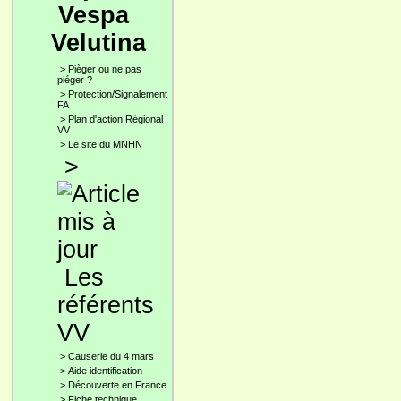
Vespa
Velutina
>
Pièger ou ne pas
piéger ?
>
Protection/Signalement
FA
>
Plan d'action Régional
VV
>
Le site du MNHN
>
Les
référents
VV
>
Causerie du 4 mars
>
Aide identification
>
Découverte en France
>
Fiche technique