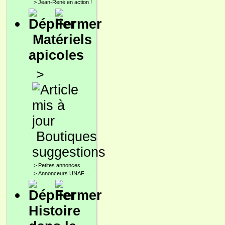
>
Jean-René en action !
Matériels
apicoles
>
Boutiques
suggestions
>
Petites annonces
>
Annonceurs UNAF
Histoire