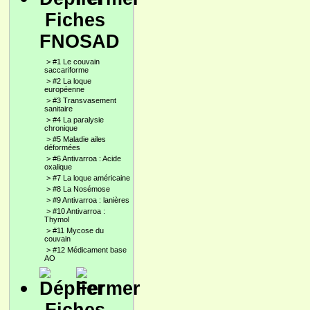
Fiches
FNOSAD
>
#1 Le couvain
saccariforme
>
#2 La loque
européenne
>
#3 Transvasement
sanitaire
>
#4 La paralysie
chronique
>
#5 Maladie ailes
déformées
>
#6 Antivarroa : Acide
oxalique
>
#7 La loque américaine
>
#8 La Nosémose
>
#9 Antivarroa : lanières
>
#10 Antivarroa :
Thymol
>
#11 Mycose du
couvain
>
#12 Médicament base
AO