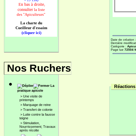
+ 13 TSA)
n bas à droite,
E
consulter
la liste
des
"Apiculteurs"
La charte du
Cueilleur d'essaim
(cliquer ici)
Date de création 
Dernière modificat
Catégorie :
Apicu
Page lue
72504 f
Nos Ruchers
La
Réactions 
pratique apicole
>
Une visite de
printemps
>
Marquage de reine
>
Transfert de colonie
>
Lutte contre la fausse
teigne
>
Stimulation,
Nourrissement; Travaux
après récolte