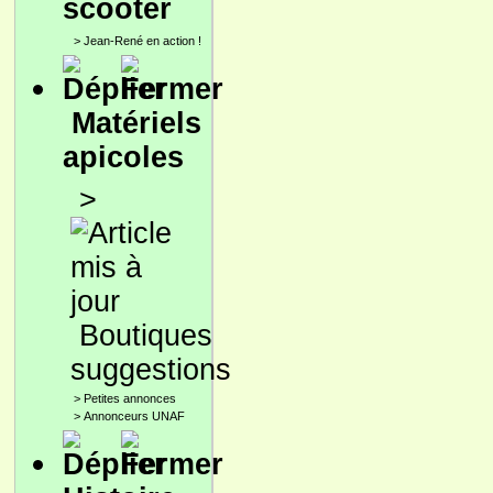
scooter
>
Jean-René en action !
Matériels
apicoles
>
Boutiques
suggestions
>
Petites annonces
>
Annonceurs UNAF