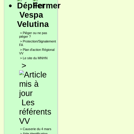
Vespa
Velutina
>
Pièger ou ne pas
piéger ?
>
Protection/Signalement
FA
>
Plan d'action Régional
VV
>
Le site du MNHN
>
Les
référents
VV
>
Causerie du 4 mars
>
Aide identification