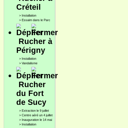
Créteil
>
Installation
>
Essaim dans le Parc
Rucher à
Périgny
>
Installation
>
Vandalisme
Rucher
du Fort
de Sucy
>
Extraction le 9 juillet
>
Centre aéré un 4 juillet
>
Inauguration le 14 mai
>
Installation