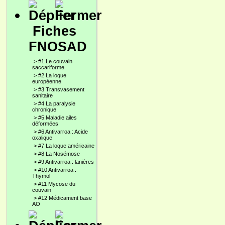
Fiches
FNOSAD
>
#1 Le couvain
saccariforme
>
#2 La loque
européenne
>
#3 Transvasement
sanitaire
>
#4 La paralysie
chronique
>
#5 Maladie ailes
déformées
>
#6 Antivarroa : Acide
oxalique
>
#7 La loque américaine
>
#8 La Nosémose
>
#9 Antivarroa : lanières
>
#10 Antivarroa :
Thymol
>
#11 Mycose du
couvain
>
#12 Médicament base
AO