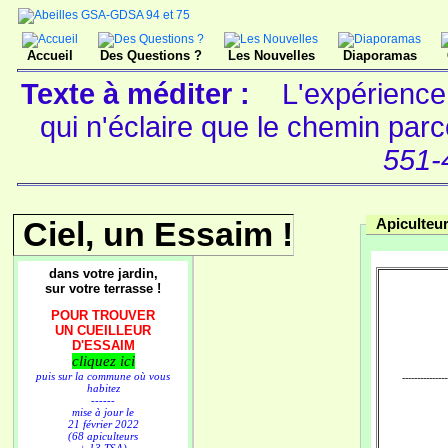
Accueil
Des Questions ?
Les Nouvelles
Diaporamas
Texte à méditer :
L'expérience
qui n'éclaire que le chemin pa
551-
Ciel, un Essaim !
Apiculteur
dans votre jardin,
sur votre terrasse !
POUR TROUVER
UN CUEILLEUR
D'ESSAIM
cliquez ici
puis sur la commune où vous
---------------
habitez
------
mise à jour le
21 février 2022
(68 apiculteurs