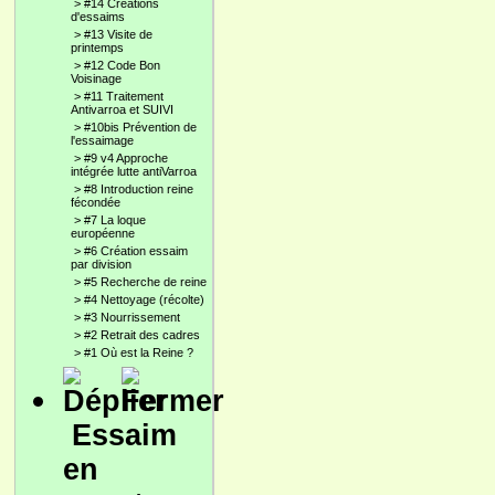
>
#14 Créations
d'essaims
>
#13 Visite de
printemps
>
#12 Code Bon
Voisinage
>
#11 Traitement
Antivarroa et SUIVI
>
#10bis Prévention de
l'essaimage
>
#9 v4 Approche
intégrée lutte antiVarroa
>
#8 Introduction reine
fécondée
>
#7 La loque
européenne
>
#6 Création essaim
par division
>
#5 Recherche de reine
>
#4 Nettoyage (récolte)
>
#3 Nourrissement
>
#2 Retrait des cadres
>
#1 Où est la Reine ?
Essaim
en