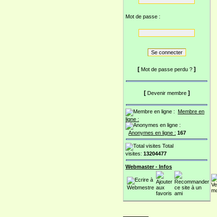
Mot de passe :
[
]
Mot de passe perdu ?
[
]
Devenir membre
Membre en
ligne :
Anonymes en ligne :
167
Total
visites:
13204477
Webmaster - Infos