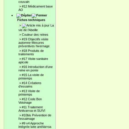
couvain
>
#12 Médicament base
AO
Fiches techniques
>
La
vie de l'Abeille
>
Couleur des reines
>
#19 Objectifs visite
automne-Mesures
préventives hivernage
>
#18 Produits de
traitements
>
#17 Visite sanitaire
apicole
>
#16 Introduction d'une
reine en ponte
>
#15 La visite de
printemps
>
#14 Créations
d'essaims
>
#13 Visite de
printemps
>
#12 Code Bon
Voisinage
>
#11 Traitement
Antivarroa et SUIVI
>
#10bis Prévention de
l'essaimage
>
#9 v4 Approche
intégrée lutte antiVarroa