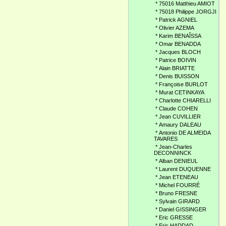
*
75016 Matthieu AMIOT
*
75018 Philippe JORGJI
*
Patrick AGNIEL
*
Olivier AZEMA
*
Karim BENAÎSSA
*
Omar BENADDA
*
Jacques BLOCH
*
Patrice BOIVIN
*
Alain BRIATTE
*
Denis BUISSON
*
Françoise BURLOT
*
Murat CETINKAYA
*
Charlotte CHIARELLI
*
Claude COHEN
*
Jean CUVILLIER
*
Amaury DALEAU
*
Antonio DE ALMEIDA
TAVARES
*
Jean-Charles
DECONNINCK
*
Alban DENIEUL
*
Laurent DUQUENNE
*
Jean ETENEAU
*
Michel FOURRÉ
*
Bruno FRESNE
*
Sylvain GIRARD
*
Daniel GISSINGER
*
Eric GRESSE
*
Eric HADDAD