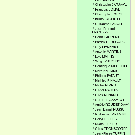
*
Christophe JARJAVAL
*
François JOLIVET
*
Christophe JORGE
*
Bruno LAGOUTTE
*
Guillaume LANGLET
*
Jean-François
LASZCZYK
*
Denis LAURENT
*
Patrick LE BEGUEC
*
Guy LIENHART
*
Antonio MARTINS
*
Loïc MATHIS
*
Serge MAUGINO
*
Dominique MEGLIOLI
*
Marc NAHMIAS
*
Philippe PATAUT
*
Mathieu PINAULT
*
Michel PLARD
*
Olivier RAQUIN
*
Gilles RENARD
*
Gérard ROSSELOT
*
Amélie ROUDET-DAVY
*
Jean Daniel RUSSO
*
Guillaume TARAMINI
*
Céryl TECHER
*
Michel TEXIER
*
Gilles TRONSCORFF
*
Jean-Pierre TUFFIN