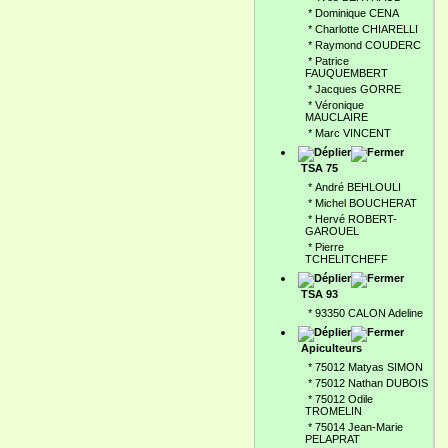
*
Dominique CENA
*
Charlotte CHIARELLI
*
Raymond COUDERC
*
Patrice
FAUQUEMBERT
*
Jacques GORRE
*
Véronique
MAUCLAIRE
*
Marc VINCENT
TSA 75
*
André BEHLOULI
*
Michel BOUCHERAT
*
Hervé ROBERT-
GAROUEL
*
Pierre
TCHELITCHEFF
TSA 93
*
93350 CALON Adeline
Apiculteurs
*
75012 Matyas SIMON
*
75012 Nathan DUBOIS
*
75012 Odile
TROMELIN
*
75014 Jean-Marie
PELAPRAT