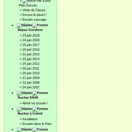
>
Plan d'accès
>
Visite de Classe
>
Encore le pivert !
>
Essaim sauvage
Repas Grosbois
>
23 juin 2019
>
24 juin 2018
>
25 juin 2017
>
19 juin 2016
>
21 juin 2015
>
22 juin 2014
>
24 juin 2012
>
26 juin 2011
>
20 juin 2010
>
21 juin 2009
>
22 juin 2008
>
24 juin 2007
Rucher ENVA
>
Alerte un essaim !
Rucher à Créteil
>
Installation
>
Essaim dans le Parc