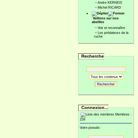
~
Andre KERNEIS
~
Michel RICARD
Veillons sur nos
abeilles
~
Voir et reconnaître
~
Les prédateurs de la
ruche
Recherche
Rechercher
Connexion...
Membres :
226
Votre pseudo :