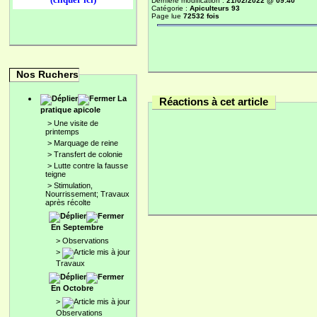
Dernière modification :
21/02/2022 @ 09:40
Catégorie :
Apiculteurs 93
Page lue
72532 fois
Nos Ruchers
La
Réactions à cet article
pratique apicole
>
Une visite de
printemps
>
Marquage de reine
>
Transfert de colonie
>
Lutte contre la fausse
teigne
>
Stimulation,
Nourrissement; Travaux
après récolte
En Septembre
>
Observations
>
Travaux
En Octobre
>
Observations