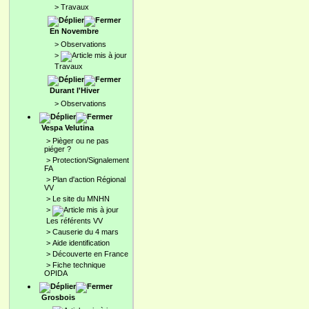
>
Travaux
En Novembre
>
Observations
>
Travaux
Durant l'Hiver
>
Observations
Vespa Velutina
>
Pièger ou ne pas
piéger ?
>
Protection/Signalement
FA
>
Plan d'action Régional
VV
>
Le site du MNHN
>
Les référents VV
>
Causerie du 4 mars
>
Aide identification
>
Découverte en France
>
Fiche technique
OPIDA
Grosbois