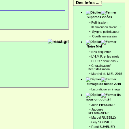
Des Infos ... !
Superbes vidéos
~
Pollinisation
~
Ils volent au ralenti...!!!
~
Syrphe pollinisateur
~
Cueillir un essaim
Notre Miel
~
Nos étiquettes
~
L'H.M.F. et les miels
~
DLUO : deux ans ?
~
Cristallisation/
Décristallisation
~
Marché du MIEL 2015
Élevage de reines 2010
~
La pratique en image
Ils
nous ont quitté !
~
Jean PIESSARD
~
Jacques
DELABUXIÈRE
~
Marcel RUSSILLY
~
Guy SOUVILLE
~
René SUVELIER