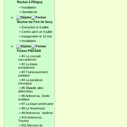
Rucher à Périgny
>
Installation
>
Vandalisme
Rucher du Fort de Sucy
>
Extraction le 9 juillet
>
Centre aéré un 4 juillet
>
Inauguration le 14 mai
>
Installation
Fiches FNOSAD
>
#1 Le couvain
saccariforme
>
#2 La loque
européenne
>
#3 Transvasement
sanitaire
>
#4 La paralysie
chronique
>
#5 Maladie ailes
déformées
>
#6 Antivarroa : Acide
oxalique
>
#7 La loque américaine
>
#8 La Nosémose
>
#9 Antivarroa : lanières
>
#10 Antivarroa :
Thymol
>
#11 Mycose du