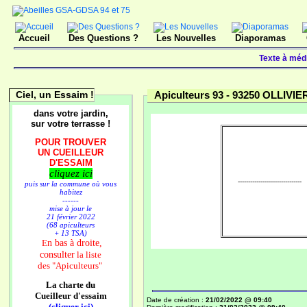
Accueil
Des Questions ?
Les Nouvelles
Diaporamas
Texte à méd
Ciel, un Essaim !
Apiculteurs 93 -
93250 OLLIVIER
dans votre jardin,
sur votre terrasse !
POUR TROUVER
UN CUEILLEUR
D'ESSAIM
cliquez ici
-------------------------------
puis sur la commune où vous
habitez
------
mise à jour le
21 février 2022
(68 apiculteurs
+ 13 TSA)
n bas à droite,
E
consulter
la liste
des
"Apiculteurs"
La charte du
Cueilleur d'essaim
Date de création :
21/02/2022 @ 09:40
(cliquer ici)