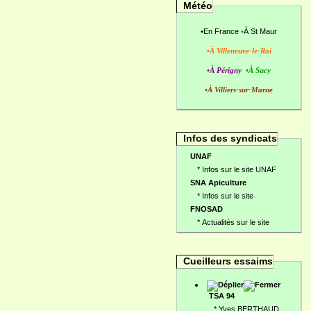
Météo
•
En France
•
À St Maur
•À Villeneuve-le-Roi
•À Périgny
•À Sucy
•À Villiers-sur-Marne
Infos des syndicats
UNAF
*
Infos sur le site UNAF
SNA Apiculture
*
Infos sur le site
FNOSAD
*
Actualités sur le site
Cueilleurs essaims
TSA 94
*
Yves BERTHAUD