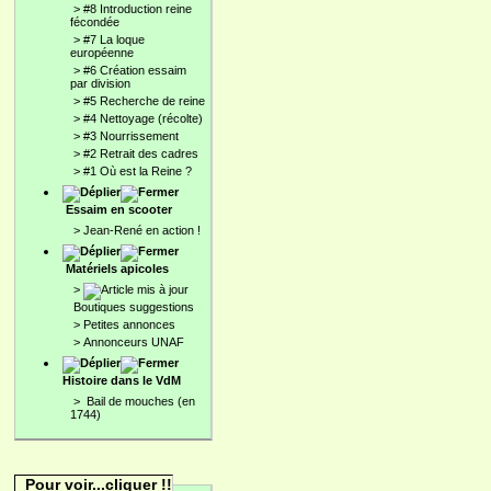
>
#8 Introduction reine
fécondée
>
#7 La loque
européenne
>
#6 Création essaim
par division
>
#5 Recherche de reine
>
#4 Nettoyage (récolte)
>
#3 Nourrissement
>
#2 Retrait des cadres
>
#1 Où est la Reine ?
Essaim en scooter
>
Jean-René en action !
Matériels apicoles
>
Boutiques suggestions
>
Petites annonces
>
Annonceurs UNAF
Histoire dans le VdM
>
Bail de mouches (en
1744)
Pour voir...cliquer !!