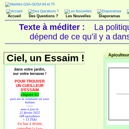
Accueil
Des Questions ?
Les Nouvelles
Diaporamas
Texte à méditer :
La politi
dépend de ce qu'il y a dan
Ciel, un Essaim !
Apiculteur
dans votre jardin,
sur votre terrasse !
POUR TROUVER
UN CUEILLEUR
D'ESSAIM
cliquez ici
--------------
puis sur la commune où vous
habitez
------
mise à jour le
21 février 2022
(68 apiculteurs
+ 13 TSA)
n bas à droite,
E
consulter
la liste