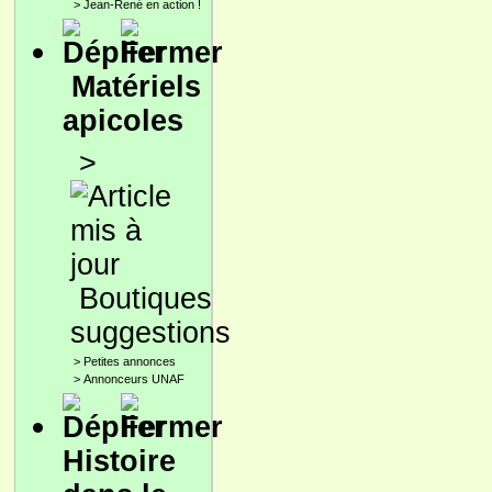
>
Jean-René en action !
Matériels
apicoles
>
Boutiques
suggestions
>
Petites annonces
>
Annonceurs UNAF
Histoire