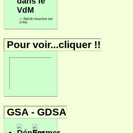
dans le
VdM
>
Bail de mouches (en
1744)
Pour voir...cliquer !!
GSA - GDSA