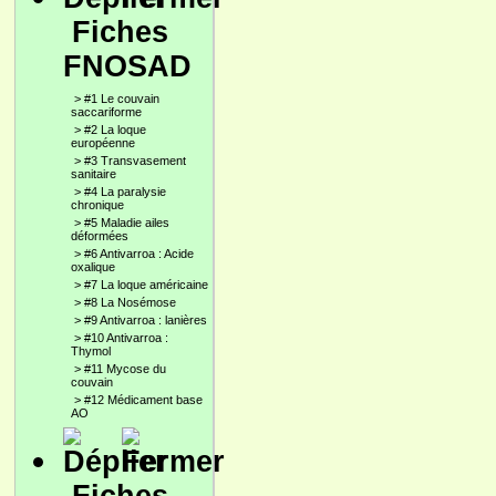
Fiches
FNOSAD
>
#1 Le couvain
saccariforme
>
#2 La loque
européenne
>
#3 Transvasement
sanitaire
>
#4 La paralysie
chronique
>
#5 Maladie ailes
déformées
>
#6 Antivarroa : Acide
oxalique
>
#7 La loque américaine
>
#8 La Nosémose
>
#9 Antivarroa : lanières
>
#10 Antivarroa :
Thymol
>
#11 Mycose du
couvain
>
#12 Médicament base
AO