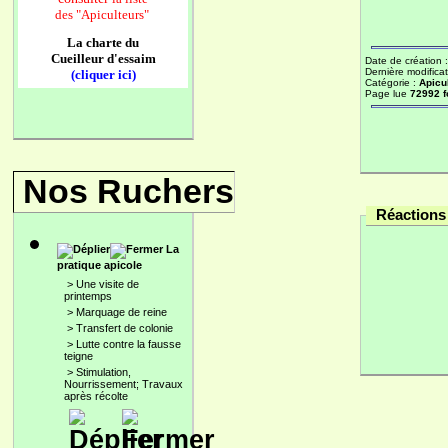
des
"Apiculteurs"
La charte du
Cueilleur d'essaim
Date de création 
Dernière modificat
(cliquer ici)
Catégorie :
Apicu
Page lue
72992 f
Nos Ruchers
Réactions 
La
pratique apicole
>
Une visite de
printemps
>
Marquage de reine
>
Transfert de colonie
>
Lutte contre la fausse
teigne
>
Stimulation,
Nourrissement; Travaux
après récolte