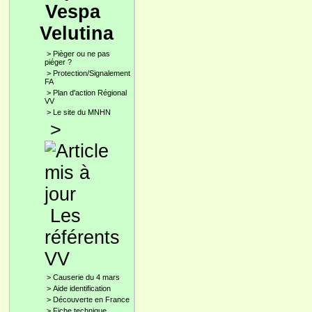
Vespa
Velutina
>
Pièger ou ne pas
piéger ?
>
Protection/Signalement
FA
>
Plan d'action Régional
VV
>
Le site du MNHN
>
Les
référents
VV
>
Causerie du 4 mars
>
Aide identification
>
Découverte en France
>
Fiche technique