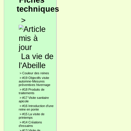
Fiches
techniques
>
La vie de
l'Abeille
>
Couleur des reines
>
#19 Objectifs visite
automne-Mesures
préventives hivernage
>
#18 Produits de
traitements
>
#17 Visite sanitaire
apicole
>
#16 Introduction d'une
reine en ponte
>
#15 La visite de
printemps
>
#14 Créations
d'essaims
>
#13 Visite de