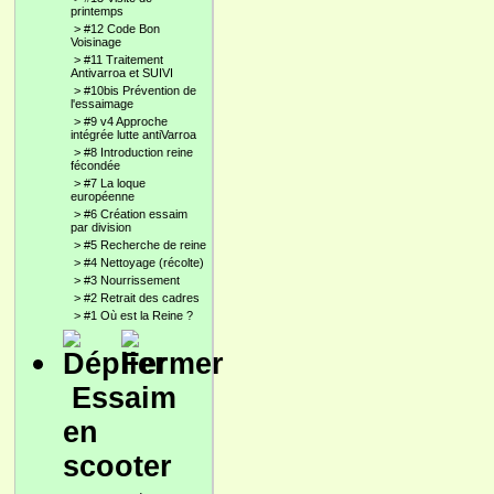
printemps
>
#12 Code Bon
Voisinage
>
#11 Traitement
Antivarroa et SUIVI
>
#10bis Prévention de
l'essaimage
>
#9 v4 Approche
intégrée lutte antiVarroa
>
#8 Introduction reine
fécondée
>
#7 La loque
européenne
>
#6 Création essaim
par division
>
#5 Recherche de reine
>
#4 Nettoyage (récolte)
>
#3 Nourrissement
>
#2 Retrait des cadres
>
#1 Où est la Reine ?
Essaim
en
scooter