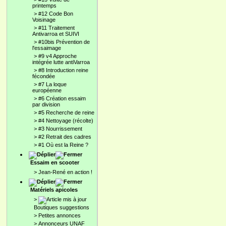
printemps
>
#12 Code Bon
Voisinage
>
#11 Traitement
Antivarroa et SUIVI
>
#10bis Prévention de
l'essaimage
>
#9 v4 Approche
intégrée lutte antiVarroa
>
#8 Introduction reine
fécondée
>
#7 La loque
européenne
>
#6 Création essaim
par division
>
#5 Recherche de reine
>
#4 Nettoyage (récolte)
>
#3 Nourrissement
>
#2 Retrait des cadres
>
#1 Où est la Reine ?
Essaim en scooter
>
Jean-René en action !
Matériels apicoles
>
Boutiques suggestions
>
Petites annonces
>
Annonceurs UNAF