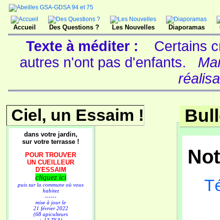
Accueil
Des Questions ?
Les Nouvelles
Diaporamas
Texte à méditer :
Certains c
autres n'ont pas d'enfants.
Mar
réalisa
Ciel, un Essaim !
Bull
dans votre jardin,
sur votre terrasse !
Not
POUR TROUVER
UN CUEILLEUR
D'ESSAIM
cliquez ici
Té
puis sur la commune où vous
habitez
------
mise à jour le
21 février 2022
(68 apiculteurs