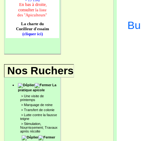
+ 13 TSA)
n bas à droite,
E
consulter
la liste
des
"Apiculteurs"
Bu
La charte du
Cueilleur d'essaim
(cliquer ici)
Nos Ruchers
La
pratique apicole
>
Une visite de
printemps
>
Marquage de reine
>
Transfert de colonie
>
Lutte contre la fausse
teigne
>
Stimulation,
Nourrissement; Travaux
après récolte