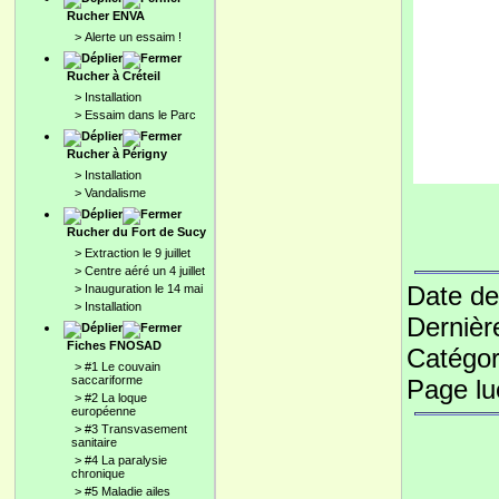
Rucher ENVA
>
Alerte un essaim !
Rucher à Créteil
>
Installation
>
Essaim dans le Parc
Rucher à Périgny
>
Installation
>
Vandalisme
Rucher du Fort de Sucy
>
Extraction le 9 juillet
>
Centre aéré un 4 juillet
Date de
>
Inauguration le 14 mai
>
Installation
Dernièr
Fiches FNOSAD
Catégor
>
#1 Le couvain
saccariforme
Page l
>
#2 La loque
européenne
>
#3 Transvasement
sanitaire
>
#4 La paralysie
chronique
>
#5 Maladie ailes