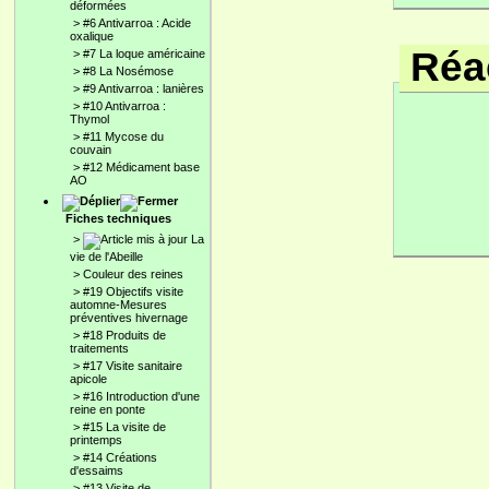
déformées
>
#6 Antivarroa : Acide
oxalique
Réac
>
#7 La loque américaine
>
#8 La Nosémose
>
#9 Antivarroa : lanières
>
#10 Antivarroa :
Thymol
>
#11 Mycose du
couvain
>
#12 Médicament base
AO
Fiches techniques
>
La
vie de l'Abeille
>
Couleur des reines
>
#19 Objectifs visite
automne-Mesures
préventives hivernage
>
#18 Produits de
traitements
>
#17 Visite sanitaire
apicole
>
#16 Introduction d'une
reine en ponte
>
#15 La visite de
printemps
>
#14 Créations
d'essaims
>
#13 Visite de