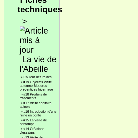
Fiches
techniques
>
La vie de
l'Abeille
>
Couleur des reines
>
#19 Objectifs visite
automne-Mesures
préventives hivernage
>
#18 Produits de
traitements
>
#17 Visite sanitaire
apicole
>
#16 Introduction d'une
reine en ponte
>
#15 La visite de
printemps
>
#14 Créations
d'essaims
>
#13 Visite de