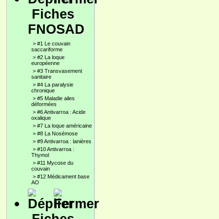
Fiches
FNOSAD
>
#1 Le couvain
saccariforme
>
#2 La loque
européenne
>
#3 Transvasement
sanitaire
>
#4 La paralysie
chronique
>
#5 Maladie ailes
déformées
>
#6 Antivarroa : Acide
oxalique
>
#7 La loque américaine
>
#8 La Nosémose
>
#9 Antivarroa : lanières
>
#10 Antivarroa :
Thymol
>
#11 Mycose du
couvain
>
#12 Médicament base
AO