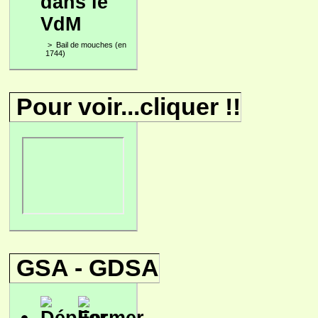
dans le
VdM
>
Bail de mouches (en
1744)
Pour voir...cliquer !!
GSA - GDSA