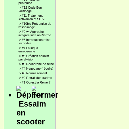
printemps
>
#12 Code Bon
Voisinage
>
#11 Traitement
Antivarroa et SUIVI
>
#10bis Prévention de
l'essaimage
>
#9 v4 Approche
intégrée lutte antiVarroa
>
#8 Introduction reine
fécondée
>
#7 La loque
européenne
>
#6 Création essaim
par division
>
#5 Recherche de reine
>
#4 Nettoyage (récolte)
>
#3 Nourrissement
>
#2 Retrait des cadres
>
#1 Où est la Reine ?
Essaim
en
scooter