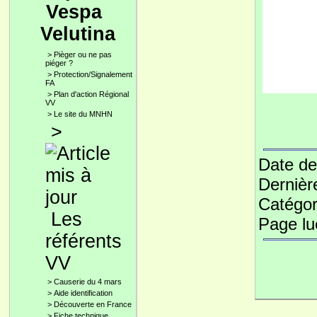
Vespa
Velutina
>
Pièger ou ne pas
piéger ?
>
Protection/Signalement
FA
>
Plan d'action Régional
VV
>
Le site du MNHN
>
Date de
Dernièr
Catégor
Les
Page l
référents
VV
>
Causerie du 4 mars
>
Aide identification
>
Découverte en France
>
Fiche technique