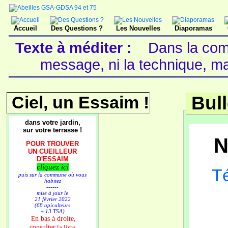
Accueil
Des Questions ?
Les Nouvelles
Diaporamas
Texte à méditer :
Dans la comm
message, ni la technique, ma
Ciel, un Essaim !
Bull
dans votre jardin,
sur votre terrasse !
N
POUR TROUVER
UN CUEILLEUR
D'ESSAIM
cliquez ici
Té
puis sur la commune où vous
habitez
------
mise à jour le
21 février 2022
(68 apiculteurs
+ 13 TSA)
n bas à droite,
E
consulter
la liste