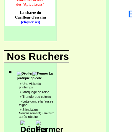
des
"Apiculteurs"
La charte du
Cueilleur d'essaim
(cliquer ici)
Nos Ruchers
La
pratique apicole
>
Une visite de
printemps
>
Marquage de reine
>
Transfert de colonie
>
Lutte contre la fausse
teigne
>
Stimulation,
Nourrissement; Travaux
après récolte