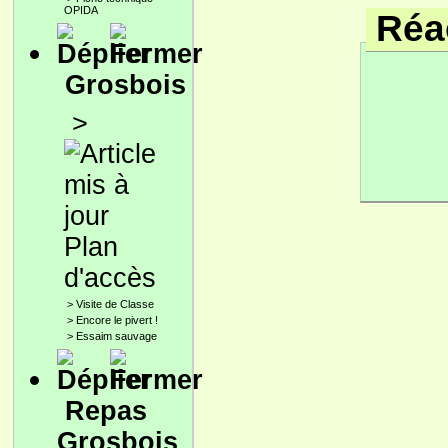
OPIDA
Réac
Grosbois
>
Plan
d'accès
>
Visite de Classe
>
Encore le pivert !
>
Essaim sauvage
Repas
Grosbois