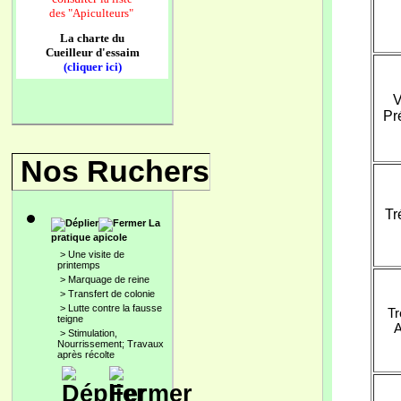
des
"Apiculteurs"
La charte du
Cueilleur d'essaim
(cliquer ici)
V
Pr
Nos Ruchers
Tr
La
pratique apicole
>
Une visite de
printemps
>
Marquage de reine
>
Transfert de colonie
>
Lutte contre la fausse
Tr
teigne
A
>
Stimulation,
Nourrissement; Travaux
après récolte