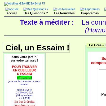
Accueil
Des Questions ?
Les Nouvelles
Diaporamas
Texte à méditer :
La conne
(Humor
Ciel, un Essaim !
Le GSA -
dans votre jardin,
Su
sur votre terrasse !
composi
POUR TROUVER
UN CUEILLEUR
D'ESSAIM
cliquez ici
puis sur la commune où vous
habitez
------
mise à jour le
21 février 2022
Pr
(68 apiculteurs
+ 13 TSA)
n bas à droite,
E
consulter
la liste