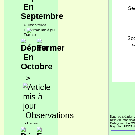
En
Sec
Septembre
>
Observations
>
Travaux
Sec
a
En
Octobre
>
Observations
Date de création 
Dernière modificat
>
Travaux
Catégorie :
Le G
Page lue
39371 f