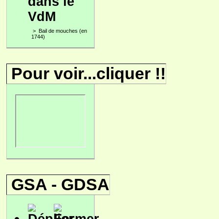
dans le
VdM
>
Bail de mouches (en
1744)
Pour voir...cliquer !!
GSA - GDSA