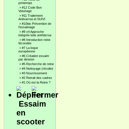
printemps
>
#12 Code Bon
Voisinage
>
#11 Traitement
Antivarroa et SUIVI
>
#10bis Prévention de
l'essaimage
>
#9 v4 Approche
intégrée lutte antiVarroa
>
#8 Introduction reine
fécondée
>
#7 La loque
européenne
>
#6 Création essaim
par division
>
#5 Recherche de reine
>
#4 Nettoyage (récolte)
>
#3 Nourrissement
>
#2 Retrait des cadres
>
#1 Où est la Reine ?
Essaim
en
scooter