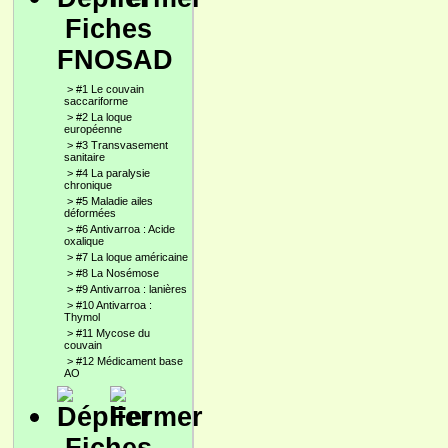
Fiches
FNOSAD
>
#1 Le couvain
saccariforme
>
#2 La loque
européenne
>
#3 Transvasement
sanitaire
>
#4 La paralysie
chronique
>
#5 Maladie ailes
déformées
>
#6 Antivarroa : Acide
oxalique
>
#7 La loque américaine
>
#8 La Nosémose
>
#9 Antivarroa : lanières
>
#10 Antivarroa :
Thymol
>
#11 Mycose du
couvain
>
#12 Médicament base
AO