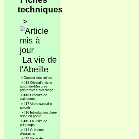
Fiches
techniques
>
La vie de
l'Abeille
>
Couleur des reines
>
#19 Objectifs visite
automne-Mesures
préventives hivernage
>
#18 Produits de
traitements
>
#17 Visite sanitaire
apicole
>
#16 Introduction d'une
reine en ponte
>
#15 La visite de
printemps
>
#14 Créations
d'essaims
>
#13 Visite de