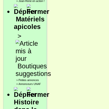
>
Jean-René en action !
Matériels
apicoles
>
Boutiques
suggestions
>
Petites annonces
>
Annonceurs UNAF
Histoire