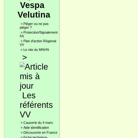
Vespa
Velutina
>
Pièger ou ne pas
piéger ?
>
Protection/Signalement
FA
>
Plan d'action Régional
VV
>
Le site du MNHN
>
Les
référents
VV
>
Causerie du 4 mars
>
Aide identification
>
Découverte en France
>
Fiche technique