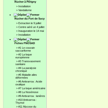
Rucher à Périgny
>
Installation
>
Vandalisme
Rucher du Fort de Sucy
>
Extraction le 9 juillet
>
Centre aéré un 4 juillet
>
Inauguration le 14 mai
>
Installation
Fiches FNOSAD
>
#1 Le couvain
saccariforme
>
#2 La loque
européenne
>
#3 Transvasement
sanitaire
>
#4 La paralysie
chronique
>
#5 Maladie ailes
déformées
>
#6 Antivarroa : Acide
oxalique
>
#7 La loque américaine
>
#8 La Nosémose
>
#9 Antivarroa : lanières
>
#10 Antivarroa :
Thymol
>
#11 Mycose du