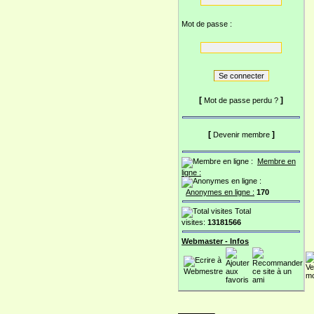
Mot de passe :
[
]
Mot de passe perdu ?
[
]
Devenir membre
Membre en
ligne :
Anonymes en ligne :
170
Total
visites:
13181566
Webmaster - Infos