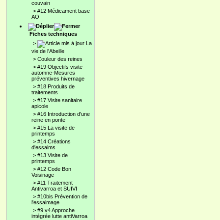
couvain
>
#12 Médicament base
AO
Fiches techniques
>
La
vie de l'Abeille
>
Couleur des reines
>
#19 Objectifs visite
automne-Mesures
préventives hivernage
>
#18 Produits de
traitements
>
#17 Visite sanitaire
apicole
>
#16 Introduction d'une
reine en ponte
>
#15 La visite de
printemps
>
#14 Créations
d'essaims
>
#13 Visite de
printemps
>
#12 Code Bon
Voisinage
>
#11 Traitement
Antivarroa et SUIVI
>
#10bis Prévention de
l'essaimage
>
#9 v4 Approche
intégrée lutte antiVarroa