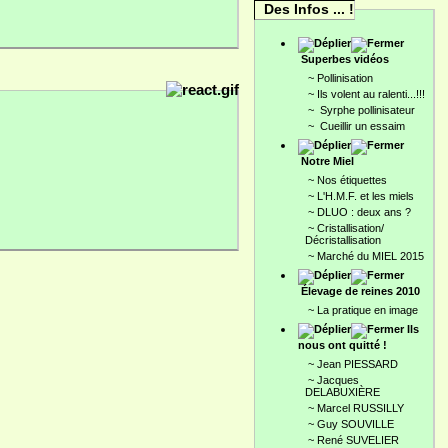
Des Infos ... !
Superbes vidéos
~
Pollinisation
~
Ils volent au ralenti...!!!
~
Syrphe pollinisateur
~
Cueillir un essaim
Notre Miel
~
Nos étiquettes
~
L'H.M.F. et les miels
~
DLUO : deux ans ?
~
Cristallisation/
Décristallisation
~
Marché du MIEL 2015
Élevage de reines 2010
~
La pratique en image
Ils
nous ont quitté !
~
Jean PIESSARD
~
Jacques
DELABUXIÈRE
~
Marcel RUSSILLY
~
Guy SOUVILLE
~
René SUVELIER