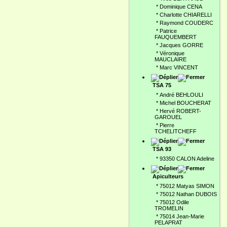
*
Dominique CENA
*
Charlotte CHIARELLI
*
Raymond COUDERC
*
Patrice
FAUQUEMBERT
*
Jacques GORRE
*
Véronique
MAUCLAIRE
*
Marc VINCENT
TSA 75
*
André BEHLOULI
*
Michel BOUCHERAT
*
Hervé ROBERT-
GAROUEL
*
Pierre
TCHELITCHEFF
TSA 93
*
93350 CALON Adeline
Apiculteurs
*
75012 Matyas SIMON
*
75012 Nathan DUBOIS
*
75012 Odile
TROMELIN
*
75014 Jean-Marie
PELAPRAT