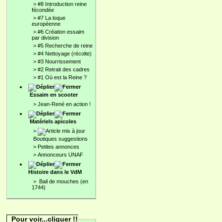
>
#8 Introduction reine
fécondée
>
#7 La loque
européenne
>
#6 Création essaim
par division
>
#5 Recherche de reine
>
#4 Nettoyage (récolte)
>
#3 Nourrissement
>
#2 Retrait des cadres
>
#1 Où est la Reine ?
Essaim en scooter
>
Jean-René en action !
Matériels apicoles
>
Boutiques suggestions
>
Petites annonces
>
Annonceurs UNAF
Histoire dans le VdM
>
Bail de mouches (en
1744)
Pour voir...cliquer !!