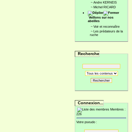
~
Andre KERNEIS
~
Michel RICARD
Veillons sur nos
abeilles
~
Voir et reconnaître
~
Les prédateurs de la
ruche
Recherche
Rechercher
Connexion...
Membres :
226
Votre pseudo :