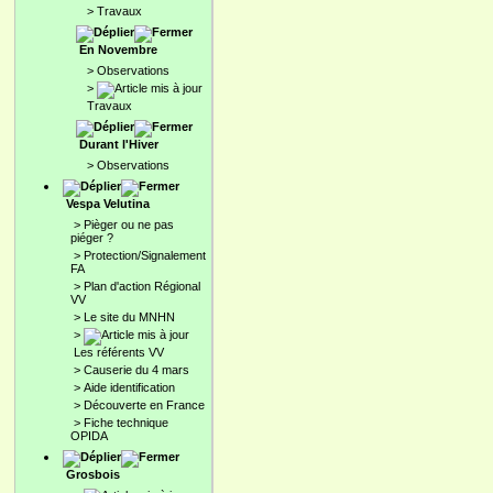
>
Travaux
En Novembre
>
Observations
>
Travaux
Durant l'Hiver
>
Observations
Vespa Velutina
>
Pièger ou ne pas
piéger ?
>
Protection/Signalement
FA
>
Plan d'action Régional
VV
>
Le site du MNHN
>
Les référents VV
>
Causerie du 4 mars
>
Aide identification
>
Découverte en France
>
Fiche technique
OPIDA
Grosbois