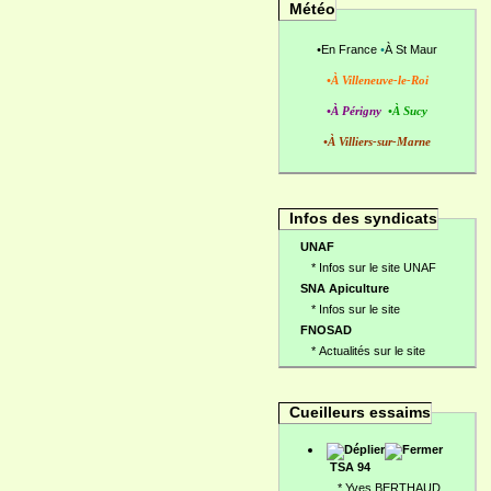
Météo
•
En France
•
À St Maur
•À Villeneuve-le-Roi
•À Périgny
•À Sucy
•À Villiers-sur-Marne
Infos des syndicats
UNAF
*
Infos sur le site UNAF
SNA Apiculture
*
Infos sur le site
FNOSAD
*
Actualités sur le site
Cueilleurs essaims
TSA 94
*
Yves BERTHAUD