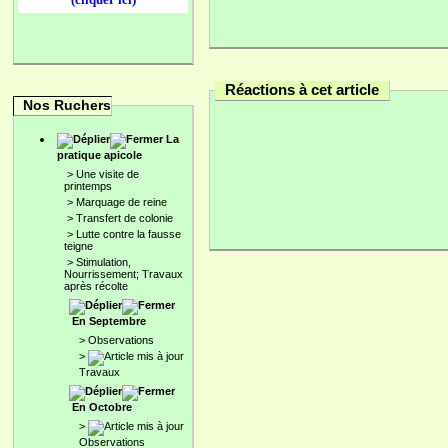
Réactions à cet article
Nos Ruchers
La
pratique apicole
>
Une visite de
printemps
>
Marquage de reine
>
Transfert de colonie
>
Lutte contre la fausse
teigne
>
Stimulation,
Nourrissement; Travaux
après récolte
En Septembre
>
Observations
>
Travaux
En Octobre
>
Observations