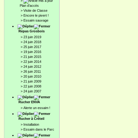
>
Plan d'accès
>
Visite de Classe
>
Encore le pivert !
>
Essaim sauvage
Repas Grosbois
>
23 juin 2019
>
24 juin 2018
>
25 juin 2017
>
19 juin 2016
>
21 juin 2015
>
22 juin 2014
>
24 juin 2012
>
26 juin 2011
>
20 juin 2010
>
21 juin 2009
>
22 juin 2008
>
24 juin 2007
Rucher ENVA
>
Alerte un essaim !
Rucher à Créteil
>
Installation
>
Essaim dans le Parc