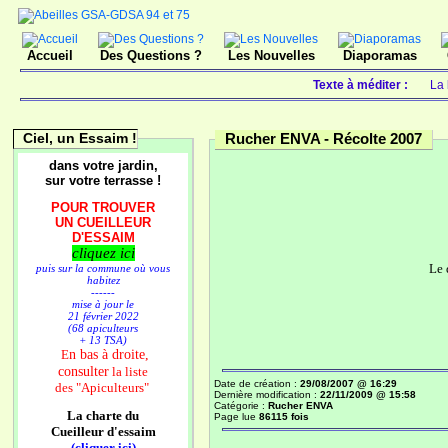
Accueil
Des Questions ?
Les Nouvelles
Diaporamas
Texte à méditer :
La 
Ciel, un Essaim !
Rucher ENVA -
Récolte 2007
dans votre jardin,
sur votre terrasse !
POUR TROUVER
UN CUEILLEUR
D'ESSAIM
cliquez ici
Le 
puis sur la commune où vous
habitez
------
mise à jour le
21 février 2022
(68 apiculteurs
+ 13 TSA)
n bas à droite,
E
consulter
la liste
Date de création :
29/08/2007 @ 16:29
des
"Apiculteurs"
Dernière modification :
22/11/2009 @ 15:58
Catégorie :
Rucher ENVA
La charte du
Page lue
86115 fois
Cueilleur d'essaim
(cliquer ici)