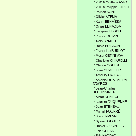
*
75016 Matthieu AMIOT
*
75018 Philippe JORGJI
*
Patrick AGNIEL
*
Olivier AZEMA
*
Karim BENAÎSSA
*
Omar BENADDA
*
Jacques BLOCH
*
Patrice BOIVIN
*
Alain BRIATTE
*
Denis BUISSON
*
Françoise BURLOT
*
Murat CETINKAYA
*
Charlotte CHIARELLI
*
Claude COHEN
*
Jean CUVILLIER
*
Amaury DALEAU
*
Antonio DE ALMEIDA
TAVARES
*
Jean-Charles
DECONNINCK
*
Alban DENIEUL
*
Laurent DUQUENNE
*
Jean ETENEAU
*
Michel FOURRÉ
*
Bruno FRESNE
*
Sylvain GIRARD
*
Daniel GISSINGER
*
Eric GRESSE
*
Eric HADDAD