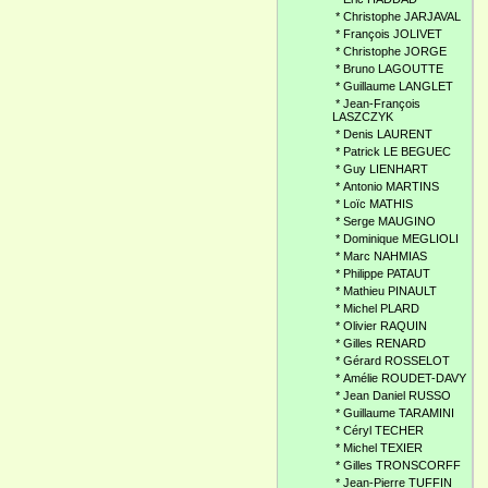
*
Christophe JARJAVAL
*
François JOLIVET
*
Christophe JORGE
*
Bruno LAGOUTTE
*
Guillaume LANGLET
*
Jean-François
LASZCZYK
*
Denis LAURENT
*
Patrick LE BEGUEC
*
Guy LIENHART
*
Antonio MARTINS
*
Loïc MATHIS
*
Serge MAUGINO
*
Dominique MEGLIOLI
*
Marc NAHMIAS
*
Philippe PATAUT
*
Mathieu PINAULT
*
Michel PLARD
*
Olivier RAQUIN
*
Gilles RENARD
*
Gérard ROSSELOT
*
Amélie ROUDET-DAVY
*
Jean Daniel RUSSO
*
Guillaume TARAMINI
*
Céryl TECHER
*
Michel TEXIER
*
Gilles TRONSCORFF
*
Jean-Pierre TUFFIN