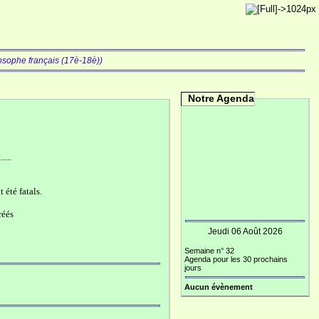
losophe français (17è-18è))
Notre Agenda
....
 été fatals.
réés
Jeudi 06 Août 2026
Semaine n° 32
Agenda pour les 30 prochains
jours
Aucun évènement