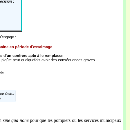
écision :
 s'engage :
emaine en période d'essaimage
.
 d'un confrère apte à le remplacer.
ne piqûre peut quelquefois avoir des conséquences graves.
tie.
ur éviter
e
.
on
sine qua none
pour que les pompiers ou les services municipaux