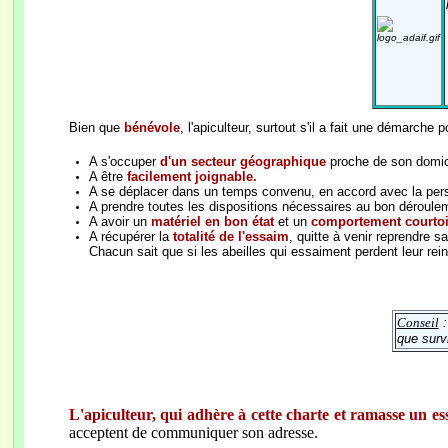
Bien que
bénévole
, l'apiculteur, surtout s'il a fait une démarche
A s'occuper
d'un secteur géographique
proche de son domici
A être
facilement joignable.
A se déplacer dans un temps convenu, en accord avec la perso
A prendre toutes les dispositions nécessaires au bon dérouleme
A avoir un
matériel en bon état
et un
comportement courto
A récupérer la
totalité de l'essaim
, quitte à venir reprendre s
Chacun sait que si les abeilles qui essaiment perdent leur rein
Conseil
:
que surv
L'apiculteur, qui adhère à cette charte et ramasse un ess
acceptent de communiquer son
adresse.