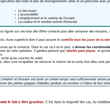
l'apiculteur doit noter
le plus de renseignements utiles et
en particulier avec pr
Le lieu exact
L'accessibilité
L'emplacement et le volume de l'essaim
La couleur et le nombre estimé d'insectes
 pour figurer sur une liste afin d'être contacté pour aller ramasser des essaims,
le, d'une superficie dont il peut assurer le
contrôle tous les jours de la s
nne qui le contacte. Dans le cas où il ne le peut, à
donner les coordonnées
nt de cette opération. Il gardera présent que l'
abeille peut piquer
, et qu'u
is
.
a ruche qu'au coucher du soleil.
e, elles sont incapables de retrouver le chemin de la ruche d'où elles sont par
 L'endroit où l'essaim est resté un certain temps sera suffisamment arrosé po
ivent des petites grappes d'abeilles perdues accrochées à l'odeur de leur rein
aim le fait à titre gracieux
. C'est dans la majorité des cas, la conditi