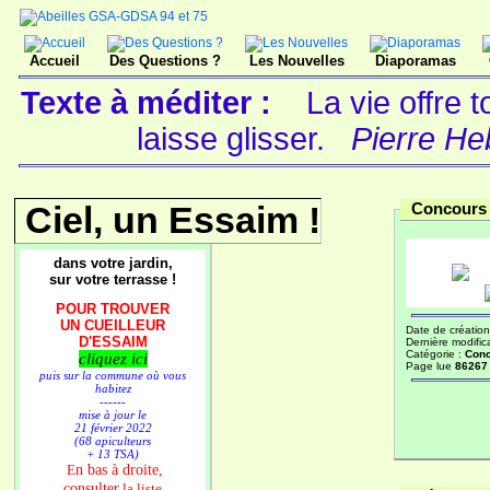
Accueil
Des Questions ?
Les Nouvelles
Diaporamas
Texte à méditer :
La vie offre
laisse glisser.
Pierre Heb
Ciel, un Essaim !
Concours 
dans votre jardin,
sur votre terrasse !
POUR TROUVER
UN CUEILLEUR
Date de création
D'ESSAIM
Dernière modific
Catégorie :
Conc
cliquez ici
Page lue
86267 
puis sur la commune où vous
habitez
------
mise à jour le
21 février 2022
(68 apiculteurs
+ 13 TSA)
n bas à droite,
E
consulter
la liste