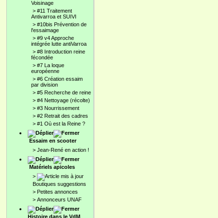
Voisinage
>
#11 Traitement
Antivarroa et SUIVI
>
#10bis Prévention de
l'essaimage
>
#9 v4 Approche
intégrée lutte antiVarroa
>
#8 Introduction reine
fécondée
>
#7 La loque
européenne
>
#6 Création essaim
par division
>
#5 Recherche de reine
>
#4 Nettoyage (récolte)
>
#3 Nourrissement
>
#2 Retrait des cadres
>
#1 Où est la Reine ?
Essaim en scooter
>
Jean-René en action !
Matériels apicoles
>
Boutiques suggestions
>
Petites annonces
>
Annonceurs UNAF
Histoire dans le VdM