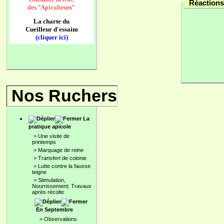
Réactions 
des
"Apiculteurs"
La charte du
Cueilleur d'essaim
(cliquer ici)
Nos Ruchers
La
pratique apicole
>
Une visite de
printemps
>
Marquage de reine
>
Transfert de colonie
>
Lutte contre la fausse
teigne
>
Stimulation,
Nourrissement; Travaux
après récolte
En Septembre
>
Observations