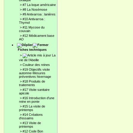
oxalique
>
#7 La loque américaine
>
#8 La Nosémose
>
#9 Antivarroa : lanières
>
#10 Antivarroa :
Thymol
>
#11 Mycose du
couvain
>
#12 Médicament base
AO
Fiches techniques
>
La
vie de l'Abeille
>
Couleur des reines
>
#19 Objectifs visite
automne-Mesures
préventives hivernage
>
#18 Produits de
traitements
>
#17 Visite sanitaire
apicole
>
#16 Introduction d'une
reine en ponte
>
#15 La visite de
printemps
>
#14 Créations
d'essaims
>
#13 Visite de
printemps
>
#12 Code Bon