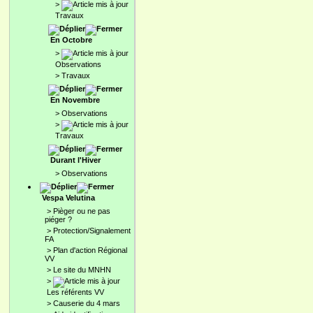
>
Travaux
En Octobre
>
Observations
>
Travaux
En Novembre
>
Observations
>
Travaux
Durant l'Hiver
>
Observations
Vespa Velutina
>
Pièger ou ne pas
piéger ?
>
Protection/Signalement
FA
>
Plan d'action Régional
VV
>
Le site du MNHN
>
Les référents VV
>
Causerie du 4 mars