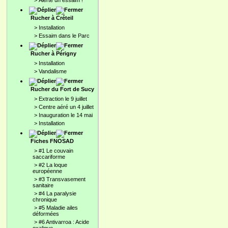
>
Alerte un essaim !
Rucher à Créteil
>
Installation
>
Essaim dans le Parc
Rucher à Périgny
>
Installation
>
Vandalisme
Rucher du Fort de Sucy
>
Extraction le 9 juillet
>
Centre aéré un 4 juillet
>
Inauguration le 14 mai
>
Installation
Fiches FNOSAD
>
#1 Le couvain
saccariforme
>
#2 La loque
européenne
>
#3 Transvasement
sanitaire
>
#4 La paralysie
chronique
>
#5 Maladie ailes
déformées
>
#6 Antivarroa : Acide