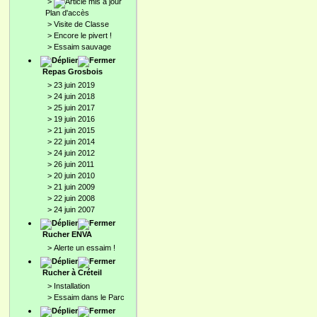
>
Plan d'accès
>
Visite de Classe
>
Encore le pivert !
>
Essaim sauvage
Repas Grosbois
>
23 juin 2019
>
24 juin 2018
>
25 juin 2017
>
19 juin 2016
>
21 juin 2015
>
22 juin 2014
>
24 juin 2012
>
26 juin 2011
>
20 juin 2010
>
21 juin 2009
>
22 juin 2008
>
24 juin 2007
Rucher ENVA
>
Alerte un essaim !
Rucher à Créteil
>
Installation
>
Essaim dans le Parc