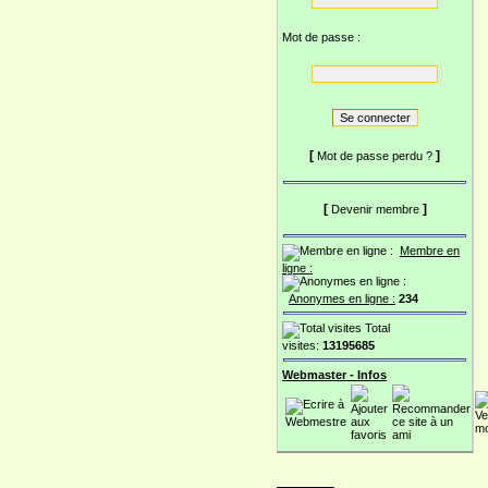
Mot de passe :
[
]
Mot de passe perdu ?
[
]
Devenir membre
Membre en
ligne :
Anonymes en ligne :
234
Total
visites:
13195685
Webmaster - Infos