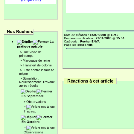
Nos Ruchers
Date de création :
15/07/2008 @ 11:50
Dernière modification :
22/11/2009 @ 15:54
La
Catégorie :
Rucher ENVA
Page lue
85454 fois
pratique apicole
>
Une visite de
printemps
>
Marquage de reine
>
Transfert de colonie
>
Lutte contre la fausse
teigne
>
Stimulation,
Réactions à cet article
Nourrissement; Travaux
après récolte
En Septembre
>
Observations
>
Travaux
En Octobre
>
Observations