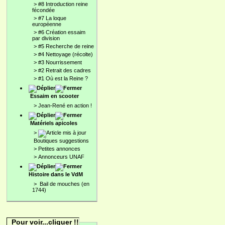
>
#8 Introduction reine
fécondée
>
#7 La loque
européenne
>
#6 Création essaim
par division
>
#5 Recherche de reine
>
#4 Nettoyage (récolte)
>
#3 Nourrissement
>
#2 Retrait des cadres
>
#1 Où est la Reine ?
Essaim en scooter
>
Jean-René en action !
Matériels apicoles
>
Boutiques suggestions
>
Petites annonces
>
Annonceurs UNAF
Histoire dans le VdM
>
Bail de mouches (en
1744)
Pour voir...cliquer !!