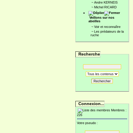
~
Andre KERNEIS
~
Michel RICARD
Veillons sur nos
abeilles
~
Voir et reconnaître
~
Les prédateurs de la
ruche
Recherche
Rechercher
Connexion...
Membres :
226
Votre pseudo :