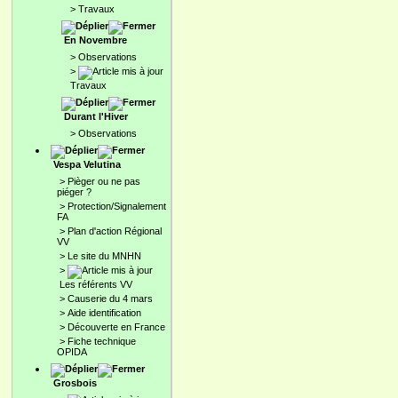
>
Travaux
En Novembre
>
Observations
>
Travaux
Durant l'Hiver
>
Observations
Vespa Velutina
>
Pièger ou ne pas
piéger ?
>
Protection/Signalement
FA
>
Plan d'action Régional
VV
>
Le site du MNHN
>
Les référents VV
>
Causerie du 4 mars
>
Aide identification
>
Découverte en France
>
Fiche technique
OPIDA
Grosbois