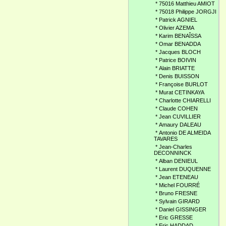
*
75016 Matthieu AMIOT
*
75018 Philippe JORGJI
*
Patrick AGNIEL
*
Olivier AZEMA
*
Karim BENAÎSSA
*
Omar BENADDA
*
Jacques BLOCH
*
Patrice BOIVIN
*
Alain BRIATTE
*
Denis BUISSON
*
Françoise BURLOT
*
Murat CETINKAYA
*
Charlotte CHIARELLI
*
Claude COHEN
*
Jean CUVILLIER
*
Amaury DALEAU
*
Antonio DE ALMEIDA
TAVARES
*
Jean-Charles
DECONNINCK
*
Alban DENIEUL
*
Laurent DUQUENNE
*
Jean ETENEAU
*
Michel FOURRÉ
*
Bruno FRESNE
*
Sylvain GIRARD
*
Daniel GISSINGER
*
Eric GRESSE
*
Eric HADDAD