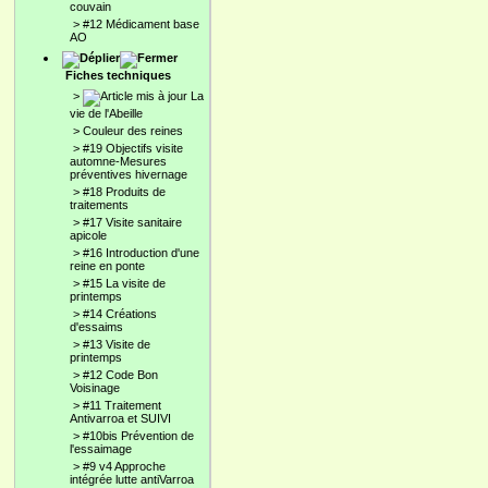
couvain
>
#12 Médicament base
AO
Fiches techniques
>
La
vie de l'Abeille
>
Couleur des reines
>
#19 Objectifs visite
automne-Mesures
préventives hivernage
>
#18 Produits de
traitements
>
#17 Visite sanitaire
apicole
>
#16 Introduction d'une
reine en ponte
>
#15 La visite de
printemps
>
#14 Créations
d'essaims
>
#13 Visite de
printemps
>
#12 Code Bon
Voisinage
>
#11 Traitement
Antivarroa et SUIVI
>
#10bis Prévention de
l'essaimage
>
#9 v4 Approche
intégrée lutte antiVarroa