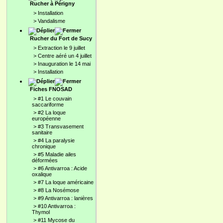
Rucher à Périgny
>
Installation
>
Vandalisme
Rucher du Fort de Sucy
>
Extraction le 9 juillet
>
Centre aéré un 4 juillet
>
Inauguration le 14 mai
>
Installation
Fiches FNOSAD
>
#1 Le couvain
saccariforme
>
#2 La loque
européenne
>
#3 Transvasement
sanitaire
>
#4 La paralysie
chronique
>
#5 Maladie ailes
déformées
>
#6 Antivarroa : Acide
oxalique
>
#7 La loque américaine
>
#8 La Nosémose
>
#9 Antivarroa : lanières
>
#10 Antivarroa :
Thymol
>
#11 Mycose du