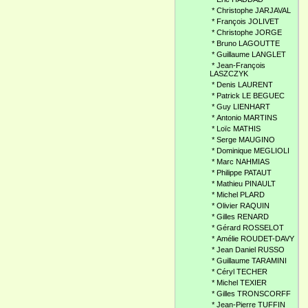
*
Christophe JARJAVAL
*
François JOLIVET
*
Christophe JORGE
*
Bruno LAGOUTTE
*
Guillaume LANGLET
*
Jean-François
LASZCZYK
*
Denis LAURENT
*
Patrick LE BEGUEC
*
Guy LIENHART
*
Antonio MARTINS
*
Loïc MATHIS
*
Serge MAUGINO
*
Dominique MEGLIOLI
*
Marc NAHMIAS
*
Philippe PATAUT
*
Mathieu PINAULT
*
Michel PLARD
*
Olivier RAQUIN
*
Gilles RENARD
*
Gérard ROSSELOT
*
Amélie ROUDET-DAVY
*
Jean Daniel RUSSO
*
Guillaume TARAMINI
*
Céryl TECHER
*
Michel TEXIER
*
Gilles TRONSCORFF
*
Jean-Pierre TUFFIN