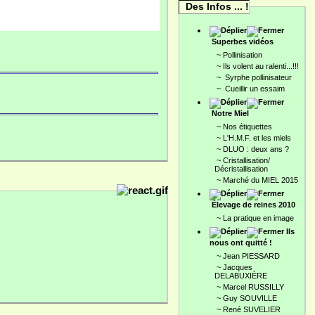
Des Infos ... !
Superbes vidéos
~
Pollinisation
~
Ils volent au ralenti...!!!
~
Syrphe pollinisateur
~
Cueillir un essaim
Notre Miel
~
Nos étiquettes
~
L'H.M.F. et les miels
~
DLUO : deux ans ?
~
Cristallisation/
Décristallisation
~
Marché du MIEL 2015
Élevage de reines 2010
~
La pratique en image
Ils
nous ont quitté !
~
Jean PIESSARD
~
Jacques
DELABUXIÈRE
~
Marcel RUSSILLY
~
Guy SOUVILLE
~
René SUVELIER