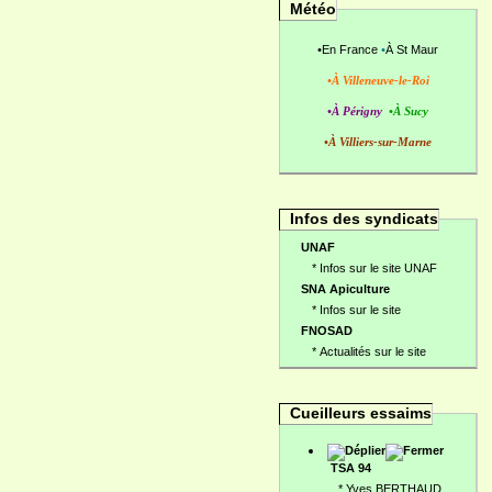
Météo
•
En France
•
À St Maur
•À Villeneuve-le-Roi
•À Périgny
•À Sucy
•À Villiers-sur-Marne
Infos des syndicats
UNAF
*
Infos sur le site UNAF
SNA Apiculture
*
Infos sur le site
FNOSAD
*
Actualités sur le site
Cueilleurs essaims
TSA 94
*
Yves BERTHAUD