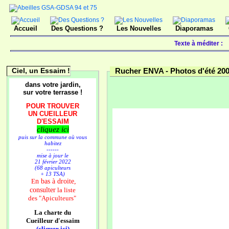
Accueil
Des Questions ?
Les Nouvelles
Diaporamas
Texte à méditer :
Ciel, un Essaim !
Rucher ENVA -
Photos d'été 20
dans votre jardin,
sur votre terrasse !
POUR TROUVER
UN CUEILLEUR
D'ESSAIM
cliquez ici
puis sur la commune où vous
habitez
------
mise à jour le
21 février 2022
(68 apiculteurs
+ 13 TSA)
n bas à droite,
E
consulter
la liste
des
"Apiculteurs"
La charte du
Cueilleur d'essaim
(cliquer ici)