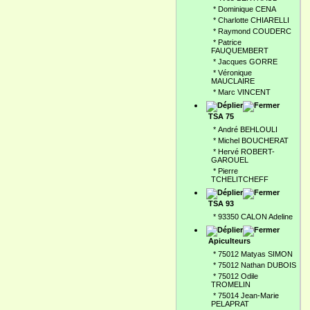
*
Dominique CENA
*
Charlotte CHIARELLI
*
Raymond COUDERC
*
Patrice
FAUQUEMBERT
*
Jacques GORRE
*
Véronique
MAUCLAIRE
*
Marc VINCENT
TSA 75
*
André BEHLOULI
*
Michel BOUCHERAT
*
Hervé ROBERT-
GAROUEL
*
Pierre
TCHELITCHEFF
TSA 93
*
93350 CALON Adeline
Apiculteurs
*
75012 Matyas SIMON
*
75012 Nathan DUBOIS
*
75012 Odile
TROMELIN
*
75014 Jean-Marie
PELAPRAT