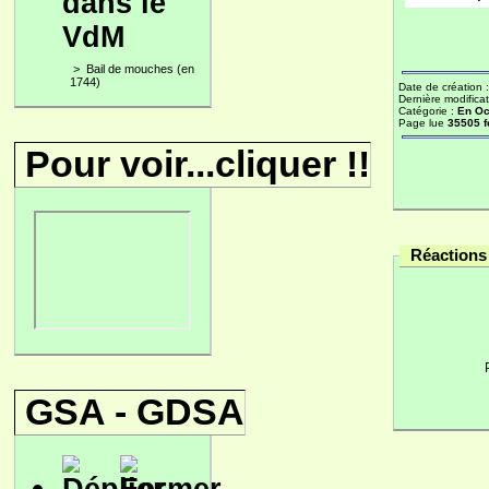
dans le
VdM
>
Bail de mouches (en
1744)
Date de création 
Dernière modificat
Catégorie :
En Oc
Page lue
35505 f
Pour voir...cliquer !!
Réactions 
GSA - GDSA