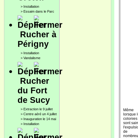
>
Installation
>
Essaim dans le Parc
Rucher à
Périgny
>
Installation
>
Vandalisme
Rucher
du Fort
de Sucy
>
Extraction le 9 juillet
Même
>
Centre aéré un 4 juillet
lorsque 
colonies
>
Inauguration le 14 mai
sont sai
>
Installation
l'expulsi
de
nombreu