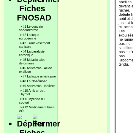
abeilles
Fiches
devant l
rucher,
débute f
FNOSAD
août et 
jusqu'à l
>
#1 Le couvain
mi-octob
saccariforme
Les
>
#2 La loque
expulsé
européenne
ne ramp
>
#3 Transvasement
pas, ne
sanitaire
sautillen
>
#4 La paralysie
pas et n'
chronique
pas
>
#5 Maladie ailes
l'abdom
déformées
tendu.
>
#6 Antivarroa : Acide
oxalique
>
#7 La loque américaine
>
#8 La Nosémose
>
#9 Antivarroa : lanières
>
#10 Antivarroa :
Thymol
>
#11 Mycose du
couvain
>
#12 Médicament base
AO