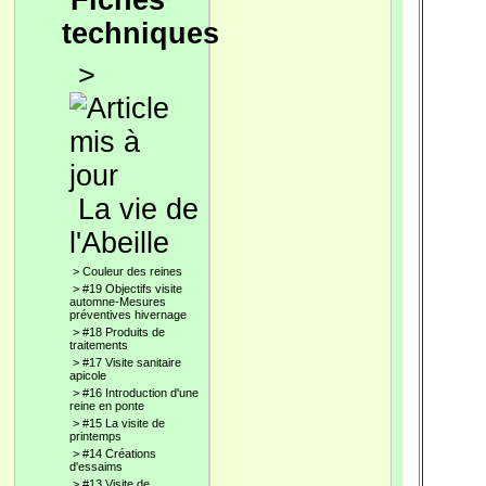
Fiches
techniques
>
La vie de
l'Abeille
>
Couleur des reines
>
#19 Objectifs visite
automne-Mesures
préventives hivernage
>
#18 Produits de
traitements
>
#17 Visite sanitaire
apicole
>
#16 Introduction d'une
reine en ponte
>
#15 La visite de
printemps
>
#14 Créations
d'essaims
>
#13 Visite de