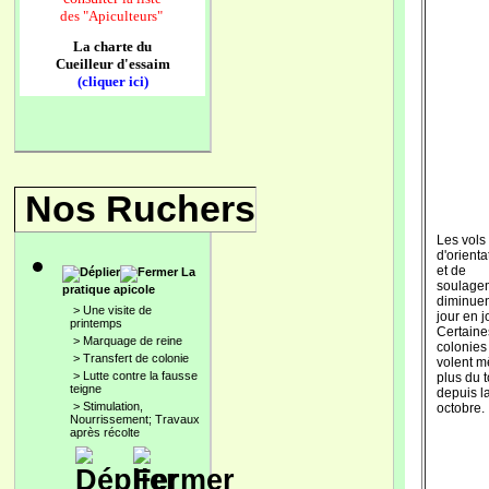
des
"Apiculteurs"
La charte du
Cueilleur d'essaim
(cliquer ici)
Nos Ruchers
Les vols
d'orienta
et de
La
soulage
pratique apicole
diminuen
>
Une visite de
jour en j
printemps
Certaine
>
Marquage de reine
colonies
>
Transfert de colonie
volent 
>
Lutte contre la fausse
plus du t
teigne
depuis la
>
Stimulation,
octobre.
Nourrissement; Travaux
après récolte