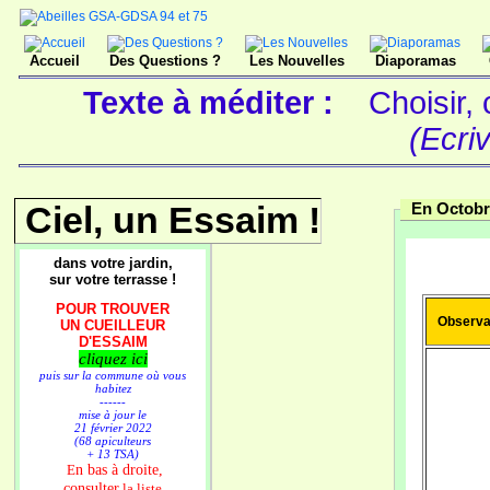
Accueil
Des Questions ?
Les Nouvelles
Diaporamas
Texte à méditer :
Choisir,
(Ecriv
Ciel, un Essaim !
En Octobr
dans votre jardin,
sur votre terrasse !
POUR TROUVER
Observa
UN CUEILLEUR
D'ESSAIM
cliquez ici
puis sur la commune où vous
habitez
------
mise à jour le
21 février 2022
(68 apiculteurs
+ 13 TSA)
n bas à droite,
E
consulter
la liste