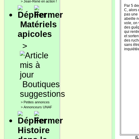
>
Jean-René en action !
Par 5 de
C, alors
pas une
abeille 
Matériels
vole, on 
des guê
apicoles
qui rentr
et sorten
des ruch
>
sans êtr
inquiété
Boutiques
suggestions
>
Petites annonces
>
Annonceurs UNAF
Histoire
(