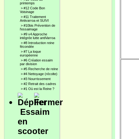
printemps
>
#12 Code Bon
Voisinage
>
#11 Traitement
Antivarroa et SUIVI
>
#10bis Prévention de
l'essaimage
>
#9 v4 Approche
intégrée lutte antiVarroa
>
#8 Introduction reine
fécondée
>
#7 La loque
européenne
>
#6 Création essaim
par division
>
#5 Recherche de reine
>
#4 Nettoyage (récolte)
>
#3 Nourrissement
>
#2 Retrait des cadres
>
#1 Où est la Reine ?
Essaim
en
scooter