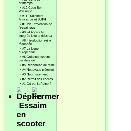
printemps
>
#12 Code Bon
Voisinage
>
#11 Traitement
Antivarroa et SUIVI
>
#10bis Prévention de
l'essaimage
>
#9 v4 Approche
intégrée lutte antiVarroa
>
#8 Introduction reine
fécondée
>
#7 La loque
européenne
>
#6 Création essaim
par division
>
#5 Recherche de reine
>
#4 Nettoyage (récolte)
>
#3 Nourrissement
>
#2 Retrait des cadres
>
#1 Où est la Reine ?
Essaim
en
scooter