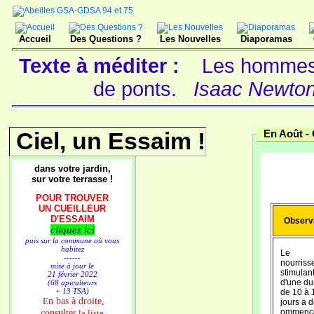
Accueil
Des Questions ?
Les Nouvelles
Diaporamas
Texte à méditer :
Les hommes 
de ponts.
Isaac Newton
Ciel, un Essaim !
En Août -
dans votre jardin,
sur votre terrasse !
POUR TROUVER
UN CUEILLEUR
D'ESSAIM
Observ
cliquez ici
puis sur la commune où vous
habitez
Le
------
nourriss
mise à jour le
stimulan
21 février 2022
d'une du
(68 apiculteurs
+ 13 TSA)
de 10 à 
n bas à droite,
E
jours a d
consulter
ommenc
la liste