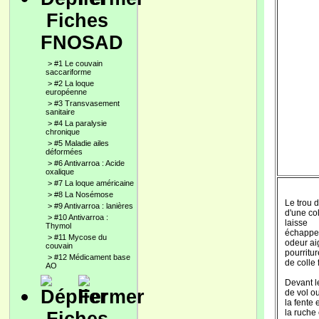
Fiches
FNOSAD
>
#1 Le couvain
saccariforme
>
#2 La loque
européenne
>
#3 Transvasement
sanitaire
>
#4 La paralysie
chronique
>
#5 Maladie ailes
déformées
>
#6 Antivarroa : Acide
oxalique
>
#7 La loque américaine
>
#8 La Nosémose
Le trou d
>
#9 Antivarroa : lanières
d'une co
>
#10 Antivarroa :
laisse
Thymol
échappe
>
#11 Mycose du
odeur ai
couvain
pourritur
>
#12 Médicament base
de colle 
AO
Devant l
de vol o
la fente 
la ruche 