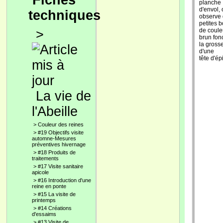
Fiches
planche
d'envol,
techniques
observe
petites 
>
de coule
brun fon
la gross
d'une
tête d'ép
La vie de
l'Abeille
>
Couleur des reines
>
#19 Objectifs visite
automne-Mesures
préventives hivernage
>
#18 Produits de
traitements
>
#17 Visite sanitaire
apicole
>
#16 Introduction d'une
reine en ponte
>
#15 La visite de
printemps
>
#14 Créations
d'essaims
>
#13 Visite de