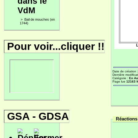
dans le
VdM
>
Bail de mouches (en
1744)
Pour voir...cliquer !!
L
Date de création 
Dernière modificat
Catégorie :
En Ao
Page lue
12163 f
GSA - GDSA
Réactions 