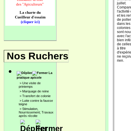
juillet.
des
"Apiculteurs"
Compar
l'activité
La charte du
et les re
Cueilleur d'essaim
de polle
(cliquer ici)
dans les
colonies
sont nou
avec l'act
bien infé
de celles
à titre
Nos Ruchers
d'expéri
ne reçoi
rien.
La
pratique apicole
>
Une visite de
printemps
>
Marquage de reine
>
Transfert de colonie
>
Lutte contre la fausse
teigne
>
Stimulation,
Nourrissement; Travaux
après récolte