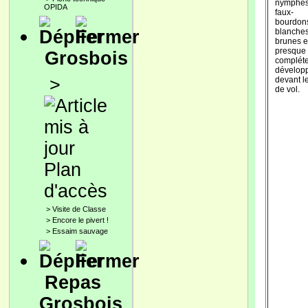
nymphes
OPIDA
faux-
bourdon
blanches
brunes e
presque
Grosbois
complét
dévelop
>
devant le
de vol.
Plan
d'accès
>
Visite de Classe
>
Encore le pivert !
>
Essaim sauvage
Repas
Grosbois