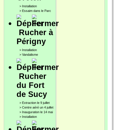
>
Installation
>
Essaim dans le Parc
Rucher à
Périgny
>
Installation
>
Vandalisme
Rucher
du Fort
de Sucy
>
Extraction le 9 juillet
>
Centre aéré un 4 juillet
>
Inauguration le 14 mai
>
Installation