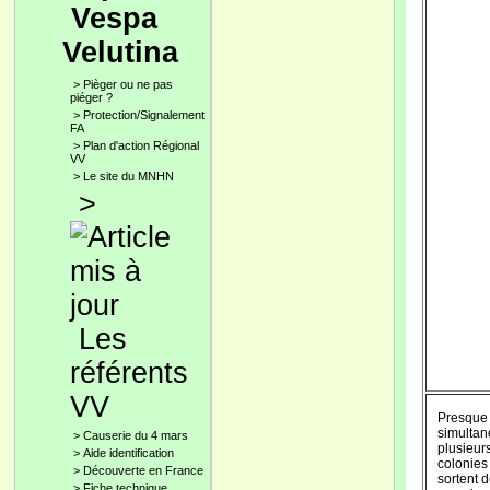
Vespa
Velutina
>
Pièger ou ne pas
piéger ?
>
Protection/Signalement
FA
>
Plan d'action Régional
VV
>
Le site du MNHN
>
Les
référents
VV
Presque
simulta
>
Causerie du 4 mars
plusieur
>
Aide identification
colonies
>
Découverte en France
sortent 
>
Fiche technique