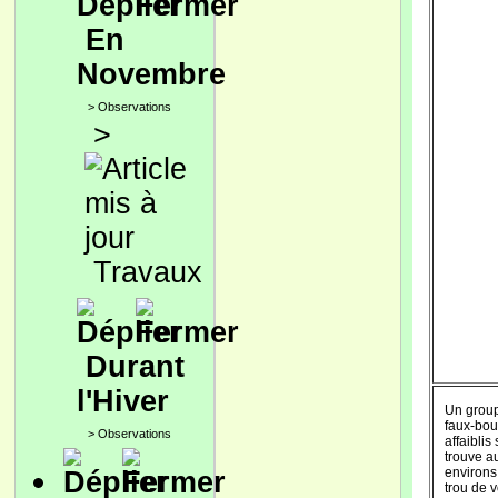
En
Novembre
>
Observations
>
Travaux
Durant
l'Hiver
Un grou
faux-bo
>
Observations
affaiblis 
trouve a
environs
trou de v