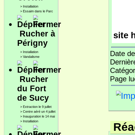
>
Installation
>
Essaim dans le Parc
Rucher à
site 
Périgny
Date de
>
Installation
>
Vandalisme
Dernièr
Catégor
Rucher
Page l
du Fort
de Sucy
>
Extraction le 9 juillet
>
Centre aéré un 4 juillet
>
Inauguration le 14 mai
>
Installation
Réac