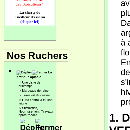
av
des
"Apiculteurs"
pl
La charte du
Cueilleur d'essaim
Da
(cliquer ici)
ar
à 
fl
Nos Ruchers
En
de
La
pratique apicole
s'
>
Une visite de
printemps
hi
>
Marquage de reine
>
Transfert de colonie
pr
>
Lutte contre la fausse
teigne
>
Stimulation,
Nourrissement; Travaux
1. 
après récolte