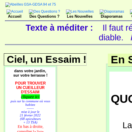
Accueil
Des Questions ?
Les Nouvelles
Diaporamas
Texte à méditer :
Il faut
diable.
Ciel, un Essaim !
En 
dans votre jardin,
sur votre terrasse !
POUR TROUVER
UN CUEILLEUR
D'ESSAIM
QUO
cliquez ici
puis sur la commune où vous
habitez
------
mise à jour le
21 février 2022
(68 apiculteurs
La
+ 13 TSA)
n bas à droite,
E
consulter
la liste