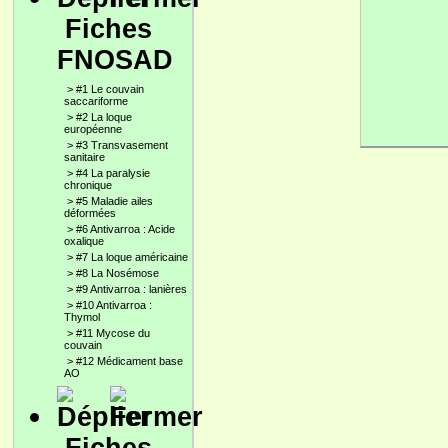
Fiches
FNOSAD
>
#1 Le couvain
saccariforme
>
#2 La loque
européenne
>
#3 Transvasement
sanitaire
>
#4 La paralysie
chronique
>
#5 Maladie ailes
déformées
>
#6 Antivarroa : Acide
oxalique
>
#7 La loque américaine
>
#8 La Nosémose
>
#9 Antivarroa : lanières
>
#10 Antivarroa :
Thymol
>
#11 Mycose du
couvain
>
#12 Médicament base
AO