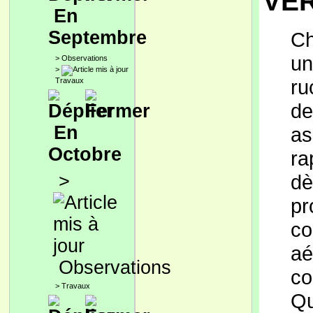
VER
En
Septembre
Ch
un
>
Observations
>
ru
Travaux
de
En
as
Octobre
ra
>
dè
pr
co
aé
Observations
co
>
Travaux
Qu