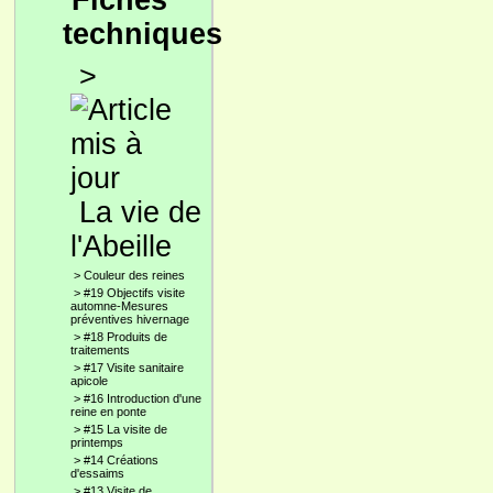
Fiches
techniques
>
La vie de
l'Abeille
>
Couleur des reines
>
#19 Objectifs visite
automne-Mesures
préventives hivernage
>
#18 Produits de
traitements
>
#17 Visite sanitaire
apicole
>
#16 Introduction d'une
reine en ponte
>
#15 La visite de
printemps
>
#14 Créations
d'essaims
>
#13 Visite de