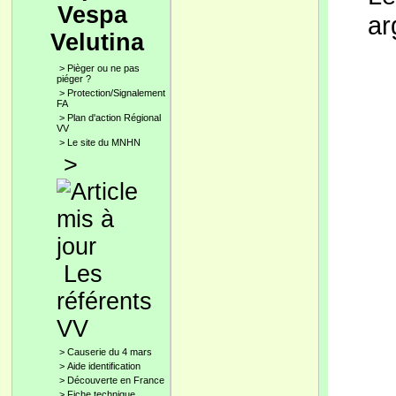
Vespa
ar
Velutina
>
Pièger ou ne pas
piéger ?
>
Protection/Signalement
FA
>
Plan d'action Régional
VV
>
Le site du MNHN
>
Les
référents
VV
>
Causerie du 4 mars
>
Aide identification
>
Découverte en France
>
Fiche technique