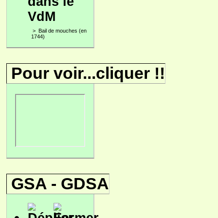
dans le
VdM
>
Bail de mouches (en
1744)
Pour voir...cliquer !!
GSA - GDSA