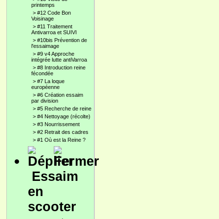
printemps
>
#12 Code Bon
Voisinage
>
#11 Traitement
Antivarroa et SUIVI
>
#10bis Prévention de
l'essaimage
>
#9 v4 Approche
intégrée lutte antiVarroa
>
#8 Introduction reine
fécondée
>
#7 La loque
européenne
>
#6 Création essaim
par division
>
#5 Recherche de reine
>
#4 Nettoyage (récolte)
>
#3 Nourrissement
>
#2 Retrait des cadres
>
#1 Où est la Reine ?
Essaim
en
scooter