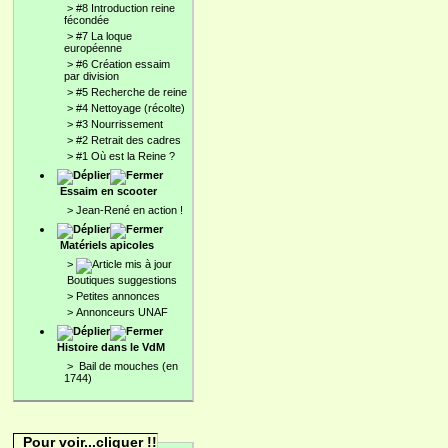
>
#8 Introduction reine
fécondée
>
#7 La loque
européenne
>
#6 Création essaim
par division
>
#5 Recherche de reine
>
#4 Nettoyage (récolte)
>
#3 Nourrissement
>
#2 Retrait des cadres
>
#1 Où est la Reine ?
Essaim en scooter
>
Jean-René en action !
Matériels apicoles
>
Boutiques suggestions
>
Petites annonces
>
Annonceurs UNAF
Histoire dans le VdM
>
Bail de mouches (en
1744)
Pour voir...cliquer !!