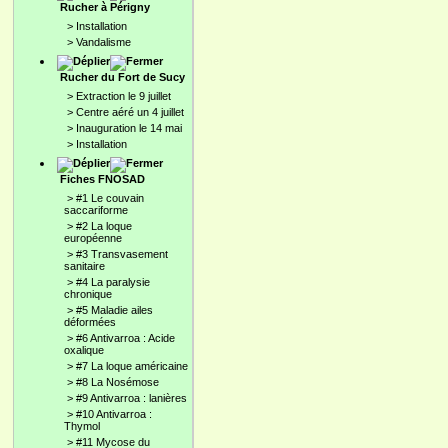
Rucher à Périgny
>
Installation
>
Vandalisme
Rucher du Fort de Sucy
>
Extraction le 9 juillet
>
Centre aéré un 4 juillet
>
Inauguration le 14 mai
>
Installation
Fiches FNOSAD
>
#1 Le couvain
saccariforme
>
#2 La loque
européenne
>
#3 Transvasement
sanitaire
>
#4 La paralysie
chronique
>
#5 Maladie ailes
déformées
>
#6 Antivarroa : Acide
oxalique
>
#7 La loque américaine
>
#8 La Nosémose
>
#9 Antivarroa : lanières
>
#10 Antivarroa :
Thymol
>
#11 Mycose du