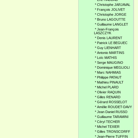
*
Christophe JARJAVAL
*
François JOLIVET
*
Christophe JORGE
*
Bruno LAGOUTTE
*
Guillaume LANGLET
*
Jean-François
LASZCZYK
*
Denis LAURENT
*
Patrick LE BEGUEC
*
Guy LIENHART
*
Antonio MARTINS
*
Loïc MATHIS
*
Serge MAUGINO
*
Dominique MEGLIOLI
*
Marc NAHMIAS
*
Philippe PATAUT
*
Mathieu PINAULT
*
Michel PLARD
*
Olivier RAQUIN
*
Gilles RENARD
*
Gérard ROSSELOT
*
Amélie ROUDET-DAVY
*
Jean Daniel RUSSO
*
Guillaume TARAMINI
*
Céryl TECHER
*
Michel TEXIER
*
Gilles TRONSCORFF
*
Jean-Pierre TUFFIN