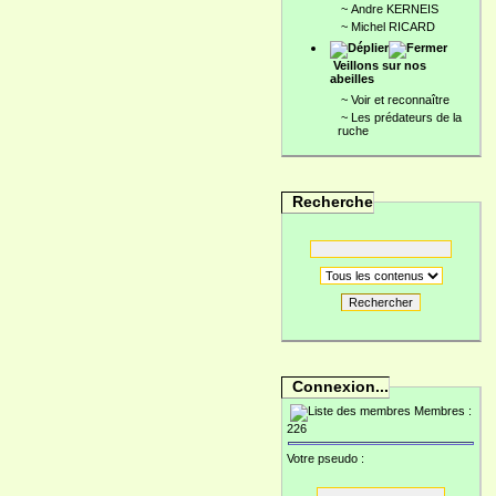
~
Andre KERNEIS
~
Michel RICARD
Veillons sur nos
abeilles
~
Voir et reconnaître
~
Les prédateurs de la
ruche
Recherche
Rechercher
Connexion...
Membres :
226
Votre pseudo :