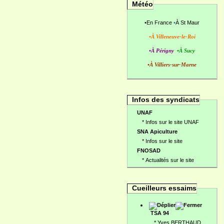
Météo
•
En France
•
À St Maur
•À Villeneuve-le-Roi
•À Périgny
•À Sucy
•À Villiers-sur-Marne
Infos des syndicats
UNAF
*
Infos sur le site UNAF
SNA Apiculture
*
Infos sur le site
FNOSAD
*
Actualités sur le site
Cueilleurs essaims
TSA 94
*
Yves BERTHAUD