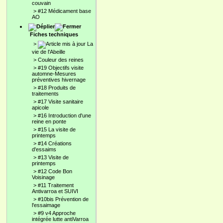
couvain
>
#12 Médicament base
AO
Fiches techniques
>
La
vie de l'Abeille
>
Couleur des reines
>
#19 Objectifs visite
automne-Mesures
préventives hivernage
>
#18 Produits de
traitements
>
#17 Visite sanitaire
apicole
>
#16 Introduction d'une
reine en ponte
>
#15 La visite de
printemps
>
#14 Créations
d'essaims
>
#13 Visite de
printemps
>
#12 Code Bon
Voisinage
>
#11 Traitement
Antivarroa et SUIVI
>
#10bis Prévention de
l'essaimage
>
#9 v4 Approche
intégrée lutte antiVarroa