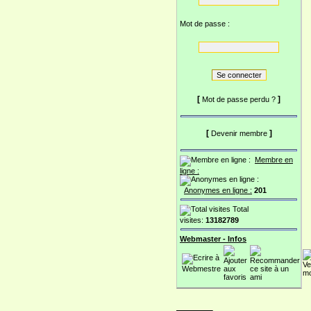
Mot de passe :
[
]
Mot de passe perdu ?
[
]
Devenir membre
Membre en
ligne :
Anonymes en ligne :
201
Total
visites:
13182789
Webmaster - Infos