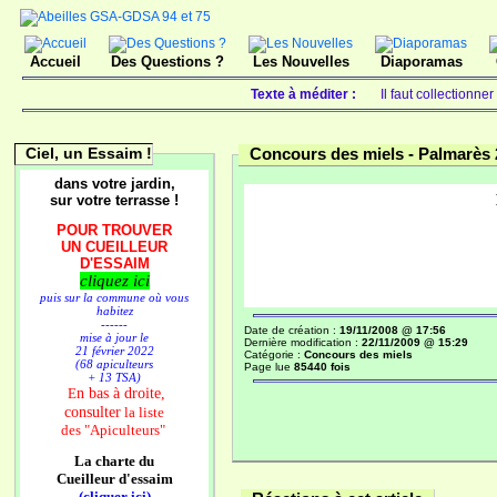
Accueil
Des Questions ?
Les Nouvelles
Diaporamas
Texte à méditer :
Il faut collectionne
Ciel, un Essaim !
Concours des miels -
Palmarès 
dans votre jardin,
sur votre terrasse !
POUR TROUVER
UN CUEILLEUR
D'ESSAIM
cliquez ici
puis sur la commune où vous
habitez
------
Date de création :
19/11/2008 @ 17:56
mise à jour le
Dernière modification :
22/11/2009 @ 15:29
21 février 2022
Catégorie :
Concours des miels
(68 apiculteurs
Page lue
85440 fois
+ 13 TSA)
n bas à droite,
E
consulter
la liste
des
"Apiculteurs"
La charte du
Cueilleur d'essaim
(cliquer ici)