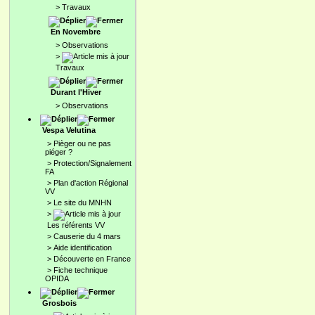
>
Travaux
En Novembre
>
Observations
>
Travaux
Durant l'Hiver
>
Observations
Vespa Velutina
>
Pièger ou ne pas
piéger ?
>
Protection/Signalement
FA
>
Plan d'action Régional
VV
>
Le site du MNHN
>
Les référents VV
>
Causerie du 4 mars
>
Aide identification
>
Découverte en France
>
Fiche technique
OPIDA
Grosbois