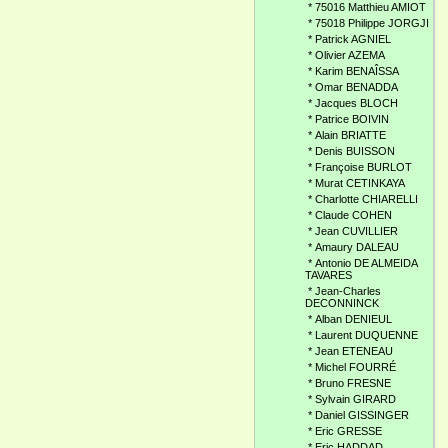
*
75016 Matthieu AMIOT
*
75018 Philippe JORGJI
*
Patrick AGNIEL
*
Olivier AZEMA
*
Karim BENAÎSSA
*
Omar BENADDA
*
Jacques BLOCH
*
Patrice BOIVIN
*
Alain BRIATTE
*
Denis BUISSON
*
Françoise BURLOT
*
Murat CETINKAYA
*
Charlotte CHIARELLI
*
Claude COHEN
*
Jean CUVILLIER
*
Amaury DALEAU
*
Antonio DE ALMEIDA
TAVARES
*
Jean-Charles
DECONNINCK
*
Alban DENIEUL
*
Laurent DUQUENNE
*
Jean ETENEAU
*
Michel FOURRÉ
*
Bruno FRESNE
*
Sylvain GIRARD
*
Daniel GISSINGER
*
Eric GRESSE
*
Eric HADDAD