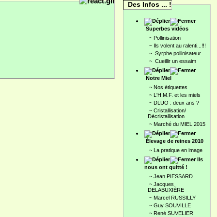
Des Infos ... !
Superbes vidéos
~
Pollinisation
~
Ils volent au ralenti...!!!
~
Syrphe pollinisateur
~
Cueillir un essaim
Notre Miel
~
Nos étiquettes
~
L'H.M.F. et les miels
~
DLUO : deux ans ?
~
Cristallisation/
Décristallisation
~
Marché du MIEL 2015
Élevage de reines 2010
~
La pratique en image
Ils
nous ont quitté !
~
Jean PIESSARD
~
Jacques
DELABUXIÈRE
~
Marcel RUSSILLY
~
Guy SOUVILLE
~
René SUVELIER