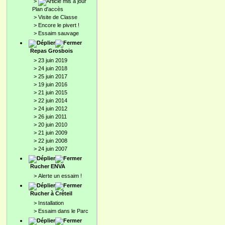
>
Plan d'accès
>
Visite de Classe
>
Encore le pivert !
>
Essaim sauvage
Repas Grosbois
>
23 juin 2019
>
24 juin 2018
>
25 juin 2017
>
19 juin 2016
>
21 juin 2015
>
22 juin 2014
>
24 juin 2012
>
26 juin 2011
>
20 juin 2010
>
21 juin 2009
>
22 juin 2008
>
24 juin 2007
Rucher ENVA
>
Alerte un essaim !
Rucher à Créteil
>
Installation
>
Essaim dans le Parc