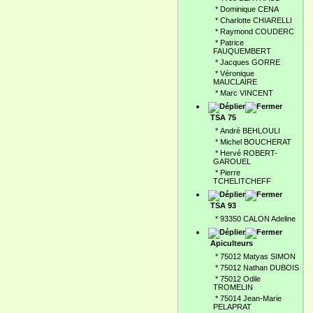
*
Dominique CENA
*
Charlotte CHIARELLI
*
Raymond COUDERC
*
Patrice
FAUQUEMBERT
*
Jacques GORRE
*
Véronique
MAUCLAIRE
*
Marc VINCENT
TSA 75
*
André BEHLOULI
*
Michel BOUCHERAT
*
Hervé ROBERT-
GAROUEL
*
Pierre
TCHELITCHEFF
TSA 93
*
93350 CALON Adeline
Apiculteurs
*
75012 Matyas SIMON
*
75012 Nathan DUBOIS
*
75012 Odile
TROMELIN
*
75014 Jean-Marie
PELAPRAT