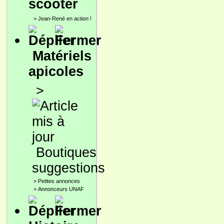
scooter
>
Jean-René en action !
Matériels
apicoles
>
Boutiques
suggestions
>
Petites annonces
>
Annonceurs UNAF