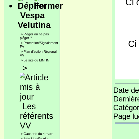
Ci 
Vespa
Velutina
>
Pièger ou ne pas
piéger ?
Ci
>
Protection/Signalement
FA
>
Plan d'action Régional
VV
>
Le site du MNHN
>
Date de
Dernièr
Les
Catégor
référents
Page l
VV
>
Causerie du 4 mars
>
Aide identification