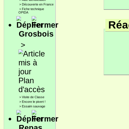
>
Découverte en France
>
Fiche technique
OPIDA
Réac
Grosbois
>
Plan
d'accès
>
Visite de Classe
>
Encore le pivert !
>
Essaim sauvage
Repas