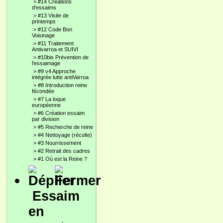
>
#14 Créations
d'essaims
>
#13 Visite de
printemps
>
#12 Code Bon
Voisinage
>
#11 Traitement
Antivarroa et SUIVI
>
#10bis Prévention de
l'essaimage
>
#9 v4 Approche
intégrée lutte antiVarroa
>
#8 Introduction reine
fécondée
>
#7 La loque
européenne
>
#6 Création essaim
par division
>
#5 Recherche de reine
>
#4 Nettoyage (récolte)
>
#3 Nourrissement
>
#2 Retrait des cadres
>
#1 Où est la Reine ?
Essaim
en