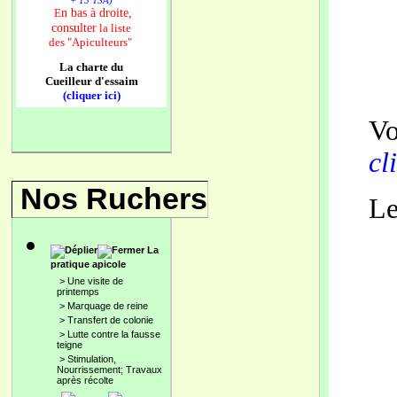
+ 13 TSA)
n bas à droite,
E
consulter
la liste
des
"Apiculteurs"
La charte du
Cueilleur d'essaim
(cliquer ici)
Vo
cl
Nos Ruchers
Le
La
pratique apicole
>
Une visite de
printemps
>
Marquage de reine
>
Transfert de colonie
>
Lutte contre la fausse
teigne
>
Stimulation,
Nourrissement; Travaux
après récolte