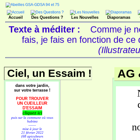
Accueil
Des Questions ?
Les Nouvelles
Diaporamas
Texte à méditer :
Comme je ne
fais, je fais en fonction de c
(Illustrate
Ciel, un Essaim !
AG 
dans votre jardin,
sur votre terrasse !
POUR TROUVER
UN CUEILLEUR
D'ESSAIM
cliquez ici
puis sur la commune où vous
habitez
no
------
mise à jour le
21 février 2022
(68 apiculteurs