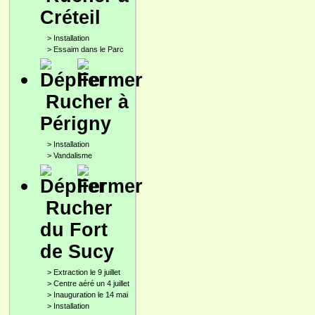
Créteil
>
Installation
>
Essaim dans le Parc
Rucher à
Périgny
>
Installation
>
Vandalisme
Rucher
du Fort
de Sucy
>
Extraction le 9 juillet
>
Centre aéré un 4 juillet
>
Inauguration le 14 mai
>
Installation