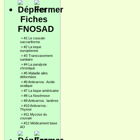
Fiches
FNOSAD
>
#1 Le couvain
saccariforme
>
#2 La loque
européenne
>
#3 Transvasement
sanitaire
>
#4 La paralysie
chronique
>
#5 Maladie ailes
déformées
>
#6 Antivarroa : Acide
oxalique
>
#7 La loque américaine
>
#8 La Nosémose
>
#9 Antivarroa : lanières
>
#10 Antivarroa :
Thymol
>
#11 Mycose du
couvain
>
#12 Médicament base
AO