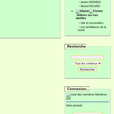
~
Andre KERNEIS
~
Michel RICARD
Veillons sur nos
abeilles
~
Voir et reconnaître
~
Les prédateurs de la
ruche
Recherche
Rechercher
Connexion...
Membres :
226
Votre pseudo :