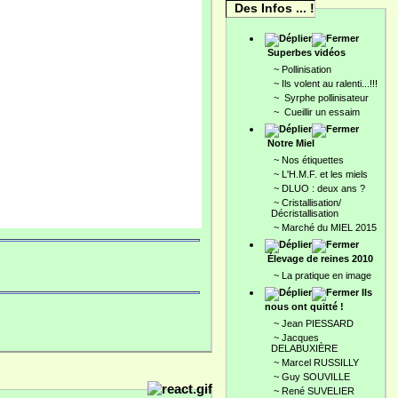
Des Infos ... !
Superbes vidéos
~
Pollinisation
~
Ils volent au ralenti...!!!
~
Syrphe pollinisateur
~
Cueillir un essaim
Notre Miel
~
Nos étiquettes
~
L'H.M.F. et les miels
~
DLUO : deux ans ?
~
Cristallisation/
Décristallisation
~
Marché du MIEL 2015
Élevage de reines 2010
~
La pratique en image
Ils
nous ont quitté !
~
Jean PIESSARD
~
Jacques
DELABUXIÈRE
~
Marcel RUSSILLY
~
Guy SOUVILLE
~
René SUVELIER