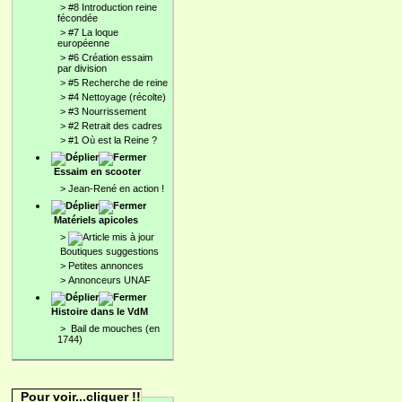
>
#8 Introduction reine
fécondée
>
#7 La loque
européenne
>
#6 Création essaim
par division
>
#5 Recherche de reine
>
#4 Nettoyage (récolte)
>
#3 Nourrissement
>
#2 Retrait des cadres
>
#1 Où est la Reine ?
Essaim en scooter
>
Jean-René en action !
Matériels apicoles
>
Boutiques suggestions
>
Petites annonces
>
Annonceurs UNAF
Histoire dans le VdM
>
Bail de mouches (en
1744)
Pour voir...cliquer !!