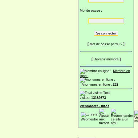
Mot de passe :
[
]
Mot de passe perdu ?
[
]
Devenir membre
Membre en
ligne :
Anonymes en ligne :
232
Total
visites:
13182673
Webmaster - Infos