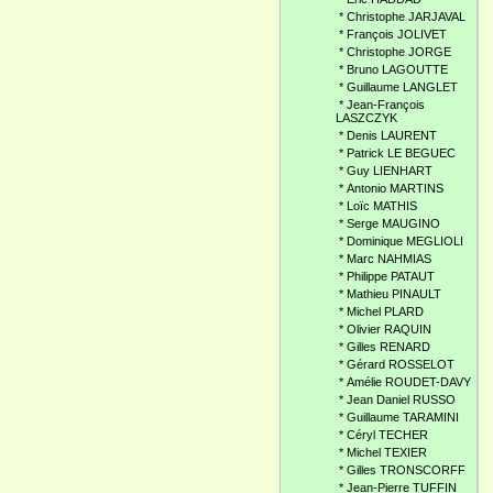
*
Christophe JARJAVAL
*
François JOLIVET
*
Christophe JORGE
*
Bruno LAGOUTTE
*
Guillaume LANGLET
*
Jean-François
LASZCZYK
*
Denis LAURENT
*
Patrick LE BEGUEC
*
Guy LIENHART
*
Antonio MARTINS
*
Loïc MATHIS
*
Serge MAUGINO
*
Dominique MEGLIOLI
*
Marc NAHMIAS
*
Philippe PATAUT
*
Mathieu PINAULT
*
Michel PLARD
*
Olivier RAQUIN
*
Gilles RENARD
*
Gérard ROSSELOT
*
Amélie ROUDET-DAVY
*
Jean Daniel RUSSO
*
Guillaume TARAMINI
*
Céryl TECHER
*
Michel TEXIER
*
Gilles TRONSCORFF
*
Jean-Pierre TUFFIN