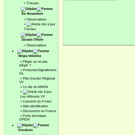
>
Travaux
En Novembre
>
Observations
>
Travaux
Durant l'Hiver
>
Observations
Vespa Velutina
>
Pièger ou ne pas
piéger ?
>
Protection/Signalement
FA
>
Plan d'action Régional
VV
>
Le site du MNHN
>
Les référents VV
>
Causerie du 4 mars
>
Aide identification
>
Découverte en France
>
Fiche technique
OPIDA
Grosbois