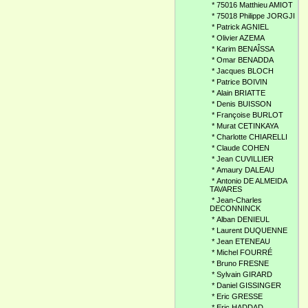
*
75016 Matthieu AMIOT
*
75018 Philippe JORGJI
*
Patrick AGNIEL
*
Olivier AZEMA
*
Karim BENAÎSSA
*
Omar BENADDA
*
Jacques BLOCH
*
Patrice BOIVIN
*
Alain BRIATTE
*
Denis BUISSON
*
Françoise BURLOT
*
Murat CETINKAYA
*
Charlotte CHIARELLI
*
Claude COHEN
*
Jean CUVILLIER
*
Amaury DALEAU
*
Antonio DE ALMEIDA
TAVARES
*
Jean-Charles
DECONNINCK
*
Alban DENIEUL
*
Laurent DUQUENNE
*
Jean ETENEAU
*
Michel FOURRÉ
*
Bruno FRESNE
*
Sylvain GIRARD
*
Daniel GISSINGER
*
Eric GRESSE
*
Eric HADDAD