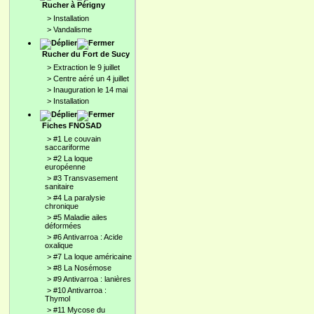
Rucher à Périgny
>
Installation
>
Vandalisme
Rucher du Fort de Sucy
>
Extraction le 9 juillet
>
Centre aéré un 4 juillet
>
Inauguration le 14 mai
>
Installation
Fiches FNOSAD
>
#1 Le couvain
saccariforme
>
#2 La loque
européenne
>
#3 Transvasement
sanitaire
>
#4 La paralysie
chronique
>
#5 Maladie ailes
déformées
>
#6 Antivarroa : Acide
oxalique
>
#7 La loque américaine
>
#8 La Nosémose
>
#9 Antivarroa : lanières
>
#10 Antivarroa :
Thymol
>
#11 Mycose du