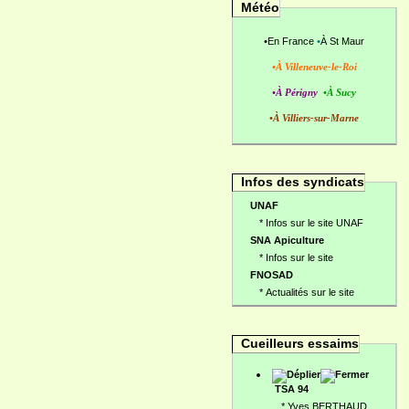
Météo
•
En France
•
À St Maur
•À Villeneuve-le-Roi
•À Périgny
•À Sucy
•À Villiers-sur-Marne
Infos des syndicats
UNAF
*
Infos sur le site UNAF
SNA Apiculture
*
Infos sur le site
FNOSAD
*
Actualités sur le site
Cueilleurs essaims
TSA 94
*
Yves BERTHAUD