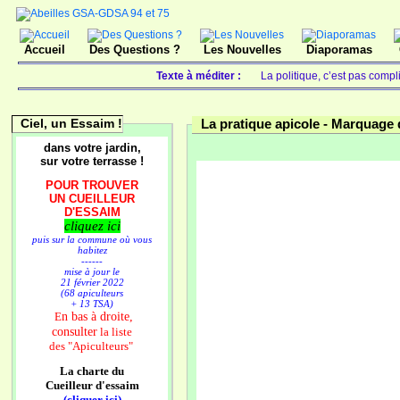
Accueil
Des Questions ?
Les Nouvelles
Diaporamas
Texte à méditer :
La politique, c’est pas compl
Ciel, un Essaim !
La pratique apicole -
Marquage d
dans votre jardin,
sur votre terrasse !
POUR TROUVER
UN CUEILLEUR
D'ESSAIM
cliquez ici
puis sur la commune où vous
habitez
------
mise à jour le
21 février 2022
(68 apiculteurs
+ 13 TSA)
n bas à droite,
E
consulter
la liste
des
"Apiculteurs"
La charte du
Cueilleur d'essaim
(cliquer ici)