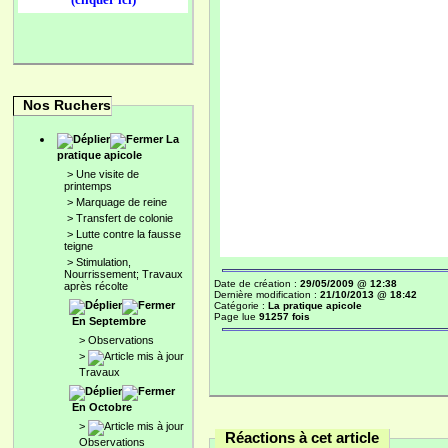
Nos Ruchers
La
pratique apicole
>
Une visite de
printemps
>
Marquage de reine
>
Transfert de colonie
>
Lutte contre la fausse
teigne
>
Stimulation,
Nourrissement; Travaux
Date de création :
29/05/2009 @ 12:38
après récolte
Dernière modification :
21/10/2013 @ 18:42
Catégorie :
La pratique apicole
Page lue
91257 fois
En Septembre
>
Observations
>
Travaux
En Octobre
>
Réactions à cet article
Observations