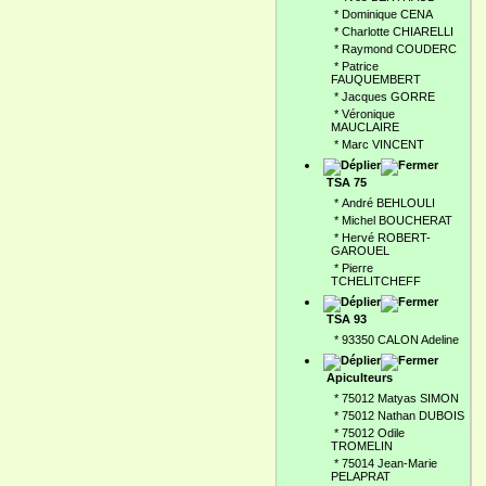
*
Dominique CENA
*
Charlotte CHIARELLI
*
Raymond COUDERC
*
Patrice
FAUQUEMBERT
*
Jacques GORRE
*
Véronique
MAUCLAIRE
*
Marc VINCENT
TSA 75
*
André BEHLOULI
*
Michel BOUCHERAT
*
Hervé ROBERT-
GAROUEL
*
Pierre
TCHELITCHEFF
TSA 93
*
93350 CALON Adeline
Apiculteurs
*
75012 Matyas SIMON
*
75012 Nathan DUBOIS
*
75012 Odile
TROMELIN
*
75014 Jean-Marie
PELAPRAT