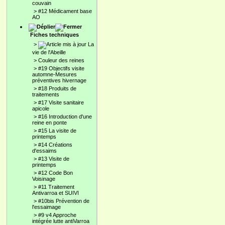
couvain
>
#12 Médicament base
AO
Fiches techniques
>
La
vie de l'Abeille
>
Couleur des reines
>
#19 Objectifs visite
automne-Mesures
préventives hivernage
>
#18 Produits de
traitements
>
#17 Visite sanitaire
apicole
>
#16 Introduction d'une
reine en ponte
>
#15 La visite de
printemps
>
#14 Créations
d'essaims
>
#13 Visite de
printemps
>
#12 Code Bon
Voisinage
>
#11 Traitement
Antivarroa et SUIVI
>
#10bis Prévention de
l'essaimage
>
#9 v4 Approche
intégrée lutte antiVarroa