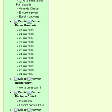
>
Plan d'accès
>
Visite de Classe
>
Encore le pivert !
>
Essaim sauvage
Repas Grosbois
>
23 juin 2019
>
24 juin 2018
>
25 juin 2017
>
19 juin 2016
>
21 juin 2015
>
22 juin 2014
>
24 juin 2012
>
26 juin 2011
>
20 juin 2010
>
21 juin 2009
>
22 juin 2008
>
24 juin 2007
Rucher ENVA
>
Alerte un essaim !
Rucher à Créteil
>
Installation
>
Essaim dans le Parc