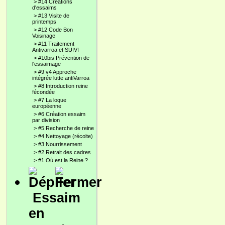
>
#14 Créations
d'essaims
>
#13 Visite de
printemps
>
#12 Code Bon
Voisinage
>
#11 Traitement
Antivarroa et SUIVI
>
#10bis Prévention de
l'essaimage
>
#9 v4 Approche
intégrée lutte antiVarroa
>
#8 Introduction reine
fécondée
>
#7 La loque
européenne
>
#6 Création essaim
par division
>
#5 Recherche de reine
>
#4 Nettoyage (récolte)
>
#3 Nourrissement
>
#2 Retrait des cadres
>
#1 Où est la Reine ?
Essaim
en