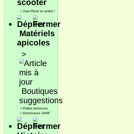
scooter
>
Jean-René en action !
Matériels
apicoles
>
Boutiques
suggestions
>
Petites annonces
>
Annonceurs UNAF