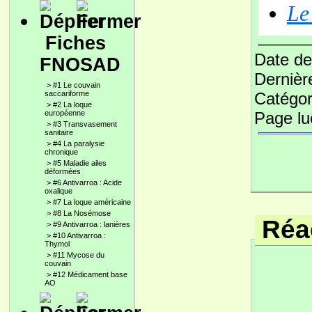
Le
Fiches
Date de
FNOSAD
Dernièr
>
#1 Le couvain
Catégor
saccariforme
>
#2 La loque
Page l
européenne
>
#3 Transvasement
sanitaire
>
#4 La paralysie
chronique
>
#5 Maladie ailes
déformées
>
#6 Antivarroa : Acide
oxalique
>
#7 La loque américaine
>
#8 La Nosémose
Réac
>
#9 Antivarroa : lanières
>
#10 Antivarroa :
Thymol
>
#11 Mycose du
couvain
>
#12 Médicament base
AO