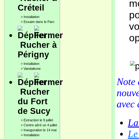
m
Créteil
po
>
Installation
>
Essaim dans le Parc
v
op
Rucher à
Périgny
>
Installation
>
Vandalisme
Note
Rucher
nouve
du Fort
avec
de Sucy
La
>
Extraction le 9 juillet
>
Centre aéré un 4 juillet
>
Inauguration le 14 mai
Le
>
Installation