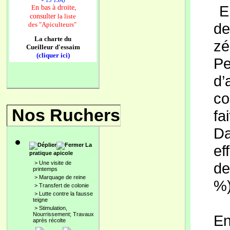
+ 13 TSA)
En
n bas à droite,
E
consulter
la liste
de
des
"Apiculteurs"
La charte du
zé
Cueilleur d'essaim
(cliquer ici)
Pe
d’
co
Nos Ruchers
fa
Da
La
ef
pratique apicole
>
Une visite de
de
printemps
>
Marquage de reine
%)
>
Transfert de colonie
>
Lutte contre la fausse
teigne
>
Stimulation,
Nourrissement; Travaux
En
après récolte