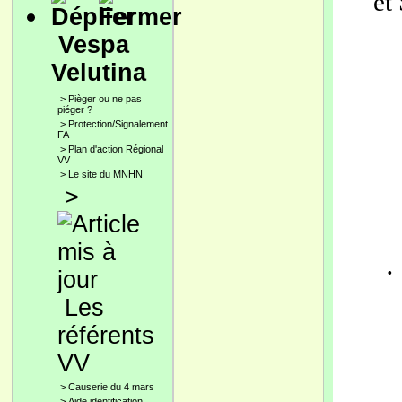
et
Vespa
Velutina
>
Pièger ou ne pas
piéger ?
>
Protection/Signalement
FA
>
Plan d'action Régional
VV
>
Le site du MNHN
>
·
Les
référents
VV
>
Causerie du 4 mars
>
Aide identification