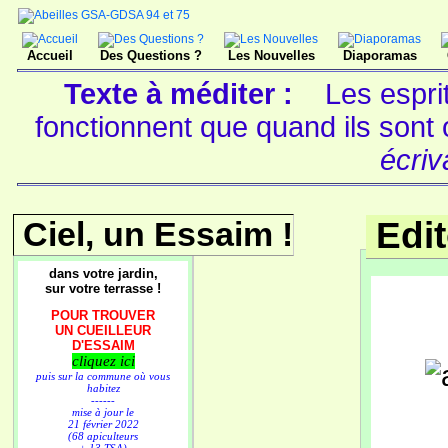
Accueil
Des Questions ?
Les Nouvelles
Diaporamas
Texte à méditer :
Les espri
fonctionnent que quand ils sont
écriv
Ciel, un Essaim !
Edi
dans votre jardin,
sur votre terrasse !
POUR TROUVER
UN CUEILLEUR
D'ESSAIM
cliquez ici
puis sur la commune où vous
habitez
------
mise à jour le
21 février 2022
(68 apiculteurs