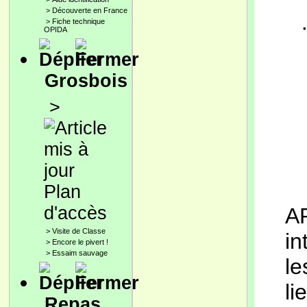
>
Découverte en France
>
Fiche technique
OPIDA
Grosbois
>
Plan
d'accès
A
>
Visite de Classe
in
>
Encore le pivert !
>
Essaim sauvage
le
li
Repas