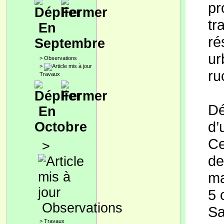
pr
tr
En
ré
Septembre
ur
>
Observations
>
ru
Travaux
Dé
En
d’
Octobre
Ce
>
de
ma
5 
Observations
S
>
Travaux