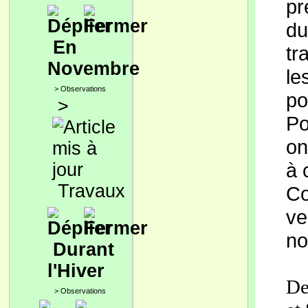
pr
du
En
tr
Novembre
le
>
Observations
po
>
Po
on
à 
Travaux
C
ve
no
Durant
l'Hiver
De
>
Observations