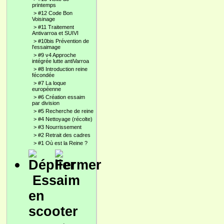
printemps
>
#12 Code Bon
Voisinage
>
#11 Traitement
Antivarroa et SUIVI
>
#10bis Prévention de
l'essaimage
>
#9 v4 Approche
intégrée lutte antiVarroa
>
#8 Introduction reine
fécondée
>
#7 La loque
européenne
>
#6 Création essaim
par division
>
#5 Recherche de reine
>
#4 Nettoyage (récolte)
>
#3 Nourrissement
>
#2 Retrait des cadres
>
#1 Où est la Reine ?
Essaim
en
scooter