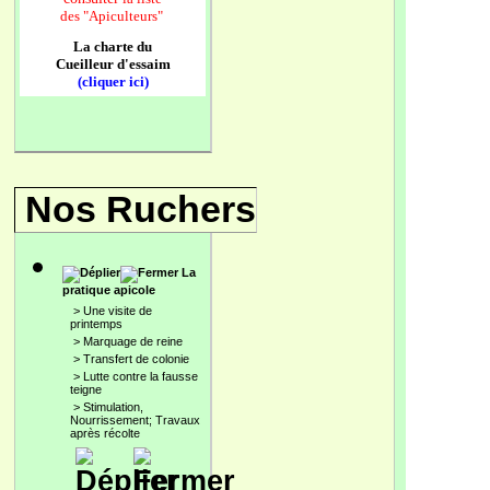
des
"Apiculteurs"
La charte du
Cueilleur d'essaim
(cliquer ici)
Nos Ruchers
La
pratique apicole
>
Une visite de
printemps
>
Marquage de reine
>
Transfert de colonie
>
Lutte contre la fausse
teigne
>
Stimulation,
Nourrissement; Travaux
après récolte