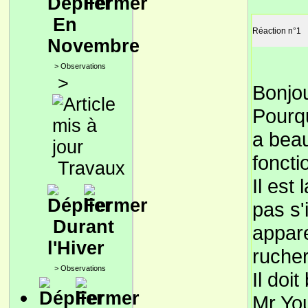
En
Réaction n°1
Novembre
>
Observations
>
Bonjou
Pourqu
a beau
fonct
Travaux
Il est
pas s'
Durant
appare
l'Hiver
rucher
>
Observations
Il doi
Mr Yo