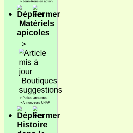
>
Jean-René en action !
Matériels
apicoles
>
Boutiques
suggestions
>
Petites annonces
>
Annonceurs UNAF
Histoire