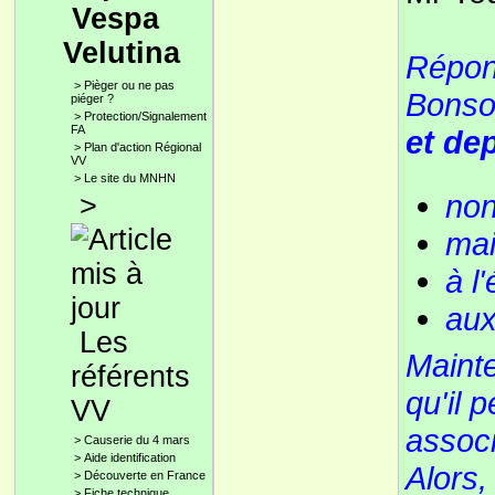
Vespa
Velutina
Répon
>
Pièger ou ne pas
Bonsoi
piéger ?
>
Protection/Signalement
FA
et de
>
Plan d'action Régional
VV
>
Le site du MNHN
non
>
mai
à l
aux
Les
Mainte
référents
qu'il 
VV
associ
>
Causerie du 4 mars
>
Aide identification
Alors,
>
Découverte en France
>
Fiche technique