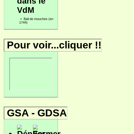
dans le
VdM
>
Bail de mouches (en
1744)
Pour voir...cliquer !!
GSA - GDSA