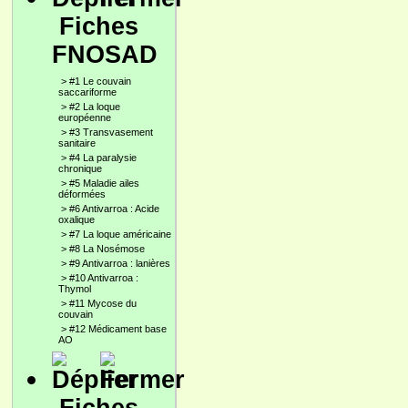
Fiches
FNOSAD
>
#1 Le couvain
saccariforme
>
#2 La loque
européenne
>
#3 Transvasement
sanitaire
>
#4 La paralysie
chronique
>
#5 Maladie ailes
déformées
>
#6 Antivarroa : Acide
oxalique
>
#7 La loque américaine
>
#8 La Nosémose
>
#9 Antivarroa : lanières
>
#10 Antivarroa :
Thymol
>
#11 Mycose du
couvain
>
#12 Médicament base
AO