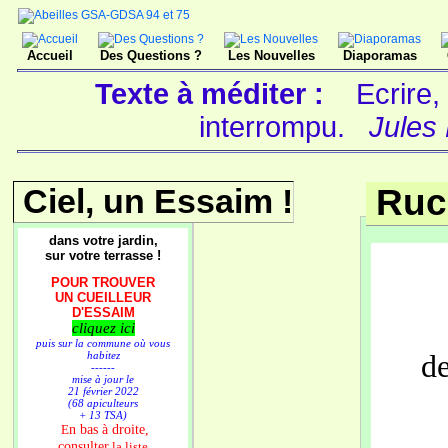
Accueil
Des Questions ?
Les Nouvelles
Diaporamas
Texte à méditer :
Ecrire,
interrompu.
Jules 
Ciel, un Essaim !
Ruc
dans votre jardin,
sur votre terrasse !
POUR TROUVER
UN CUEILLEUR
D'ESSAIM
cliquez ici
puis sur la commune où vous
habitez
de
------
mise à jour le
21 février 2022
(68 apiculteurs
+ 13 TSA)
n bas à droite,
E
consulter
la liste