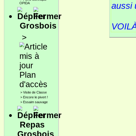
aussi 
OPIDA
Grosbois
VOILÀ
>
Plan
d'accès
>
Visite de Classe
>
Encore le pivert !
>
Essaim sauvage
Repas
Grosbois