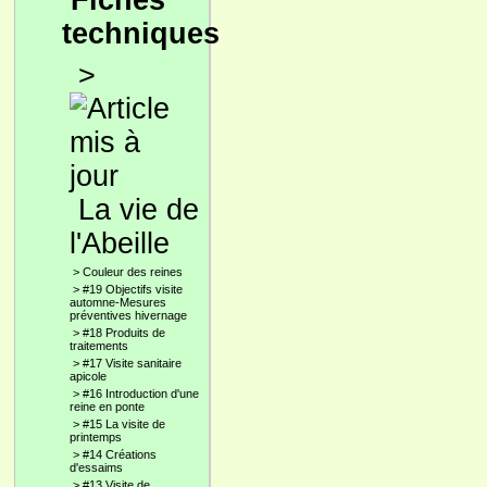
Fiches
techniques
>
La vie de
l'Abeille
>
Couleur des reines
>
#19 Objectifs visite
automne-Mesures
préventives hivernage
>
#18 Produits de
traitements
>
#17 Visite sanitaire
apicole
>
#16 Introduction d'une
reine en ponte
>
#15 La visite de
printemps
>
#14 Créations
d'essaims
>
#13 Visite de