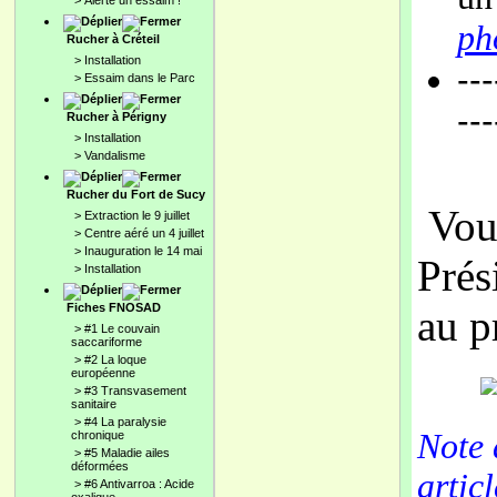
>
Alerte un essaim !
pho
Rucher à Créteil
>
Installation
---
>
Essaim dans le Parc
---
Rucher à Périgny
>
Installation
>
Vandalisme
Rucher du Fort de Sucy
Vou
>
Extraction le 9 juillet
>
Centre aéré un 4 juillet
>
Inauguration le 14 mai
Prés
>
Installation
Fiches FNOSAD
au p
>
#1 Le couvain
saccariforme
>
#2 La loque
européenne
>
#3 Transvasement
sanitaire
>
#4 La paralysie
Note
chronique
>
#5 Maladie ailes
déformées
artic
>
#6 Antivarroa : Acide