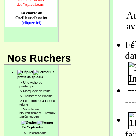
des
"Apiculteurs"
Au
La charte du
Cueilleur d'essaim
(cliquer ici)
av
Fé
da
Nos Ruchers
La
pratique apicole
>
Une visite de
printemps
---
>
Marquage de reine
>
Transfert de colonie
---
>
Lutte contre la fausse
teigne
>
Stimulation,
Nourrissement; Travaux
après récolte
En Septembre
fa
>
Observations