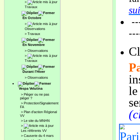
>
sui
Travaux
En Octobre
---
>
Observations
--
>
Travaux
En Novembre
Cl
>
Observations
>
Travaux
Pa
Durant l'Hiver
in
>
Observations
le
Vespa Velutina
>
Pièger ou ne pas
se
piéger ?
>
Protection/Signalement
FA
(c
>
Plan d'action Régional
VV
>
Le site du MNHN
>
Les référents VV
>
Causerie du 4 mars