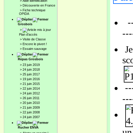
>
Aide identification
>
Découverte en France
>
Fiche technique
OPIDA
---
Grosbois
>
---
Plan d'accès
>
Visite de Classe
>
Encore le pivert !
Je
>
Essaim sauvage
sc
Repas Grosbois
>
23 juin 2019
>
24 juin 2018
>
25 juin 2017
>
19 juin 2016
>
21 juin 2015
---
>
22 juin 2014
>
24 juin 2012
---
>
26 juin 2011
>
20 juin 2010
>
21 juin 2009
>
22 juin 2008
>
24 juin 2007
Rucher ENVA
un