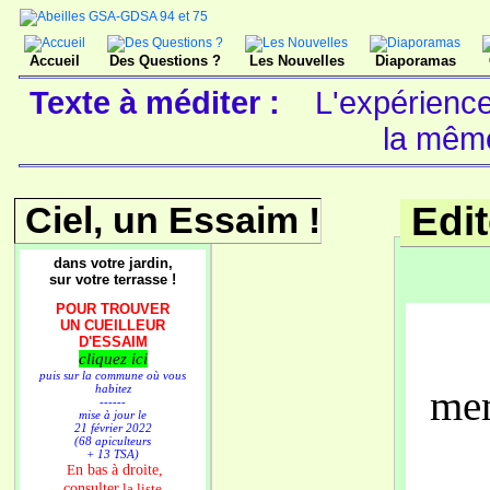
Accueil
Des Questions ?
Les Nouvelles
Diaporamas
Texte à méditer :
L'expérience
la mêm
Ciel, un Essaim !
Edi
dans votre jardin,
sur votre terrasse !
POUR TROUVER
UN CUEILLEUR
D'ESSAIM
cliquez ici
puis sur la commune où vous
mem
habitez
------
mise à jour le
21 février 2022
(68 apiculteurs
+ 13 TSA)
n bas à droite,
E
consulter
la liste