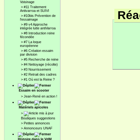
Voisinage
>
#11 Traitement
Réac
Antivarroa et SUIVI
>
#10bis Prévention de
l'essaimage
>
#9 v4 Approche
intégrée lutte antiVarroa
>
#8 Introduction reine
fécondée
>
#7 La loque
européenne
>
#6 Création essaim
par division
>
#5 Recherche de reine
>
#4 Nettoyage (récolte)
>
#3 Nourrissement
>
#2 Retrait des cadres
>
#1 Où est la Reine ?
Essaim en scooter
>
Jean-René en action !
Matériels apicoles
>
Boutiques suggestions
>
Petites annonces
>
Annonceurs UNAF
Histoire dans le VdM