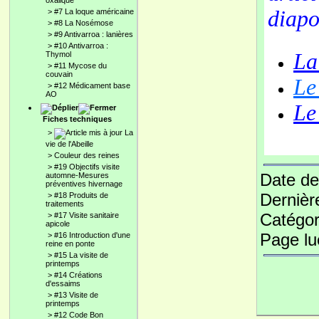
oxalique
diapo
>
#7 La loque américaine
>
#8 La Nosémose
>
#9 Antivarroa : lanières
>
#10 Antivarroa :
La
Thymol
>
#11 Mycose du
couvain
Le
>
#12 Médicament base
AO
Le
Fiches techniques
>
La
vie de l'Abeille
>
Couleur des reines
>
#19 Objectifs visite
Date de
automne-Mesures
préventives hivernage
Dernièr
>
#18 Produits de
traitements
Catégor
>
#17 Visite sanitaire
apicole
Page l
>
#16 Introduction d'une
reine en ponte
>
#15 La visite de
printemps
>
#14 Créations
d'essaims
>
#13 Visite de
printemps
>
#12 Code Bon