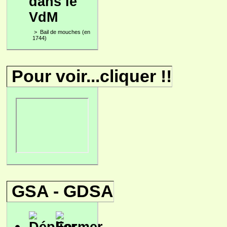
dans le
VdM
>
Bail de mouches (en
1744)
Pour voir...cliquer !!
GSA - GDSA