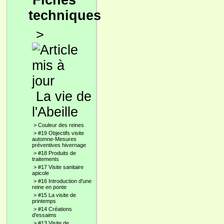
Fiches
techniques
>
La vie de
l'Abeille
>
Couleur des reines
>
#19 Objectifs visite
automne-Mesures
préventives hivernage
>
#18 Produits de
traitements
>
#17 Visite sanitaire
apicole
>
#16 Introduction d'une
reine en ponte
>
#15 La visite de
printemps
>
#14 Créations
d'essaims
>
#13 Visite de