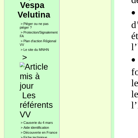
Vespa
•
Velutina
d
>
Pièger ou ne pas
piéger ?
>
Protection/Signalement
é
FA
>
Plan d'action Régional
l
VV
>
Le site du MNHN
>
•
f
l
l
Les
l
référents
VV
>
Causerie du 4 mars
>
Aide identification
>
Découverte en France
>
Fiche technique