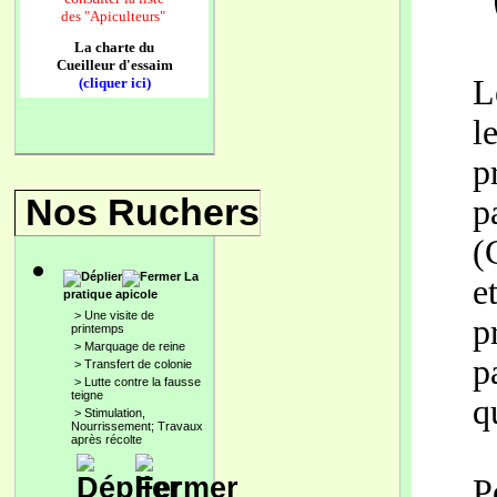
des
"Apiculteurs"
La charte du
Cueilleur d'essaim
L
(cliquer ici)
l
p
Nos Ruchers
p
(
La
e
pratique apicole
>
Une visite de
p
printemps
>
Marquage de reine
p
>
Transfert de colonie
>
Lutte contre la fausse
teigne
q
>
Stimulation,
Nourrissement; Travaux
après récolte
P