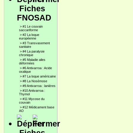
Fiches
FNOSAD
>
#1 Le couvain
saccariforme
>
#2 La loque
européenne
>
#3 Transvasement
sanitaire
>
#4 La paralysie
chronique
>
#5 Maladie ailes
déformées
>
#6 Antivarroa : Acide
oxalique
>
#7 La loque américaine
>
#8 La Nosémose
>
#9 Antivarroa : lanières
>
#10 Antivarroa :
Thymol
>
#11 Mycose du
couvain
>
#12 Médicament base
AO