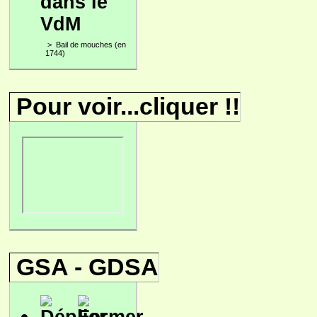
dans le
VdM
>
Bail de mouches (en
1744)
Pour voir...cliquer !!
GSA - GDSA