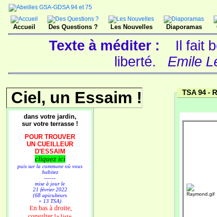
Accueil
Des Questions ?
Les Nouvelles
Diaporamas
Texte à méditer :
Il fait
liberté.
Emile L
Ciel, un Essaim !
TSA 94 -
R
dans votre jardin,
sur votre terrasse !
POUR TROUVER
UN CUEILLEUR
D'ESSAIM
cliquez ici
puis sur la commune où vous
habitez
------
mise à jour le
21 février 2022
(68 apiculteurs
+ 13 TSA)
n bas à droite,
E
consulter
la liste