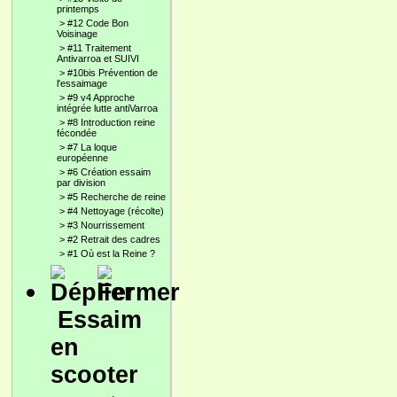
printemps
>
#12 Code Bon
Voisinage
>
#11 Traitement
Antivarroa et SUIVI
>
#10bis Prévention de
l'essaimage
>
#9 v4 Approche
intégrée lutte antiVarroa
>
#8 Introduction reine
fécondée
>
#7 La loque
européenne
>
#6 Création essaim
par division
>
#5 Recherche de reine
>
#4 Nettoyage (récolte)
>
#3 Nourrissement
>
#2 Retrait des cadres
>
#1 Où est la Reine ?
Essaim
en
scooter