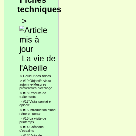
Fiches
techniques
>
La vie de
l'Abeille
>
Couleur des reines
>
#19 Objectifs visite
automne-Mesures
préventives hivernage
>
#18 Produits de
traitements
>
#17 Visite sanitaire
apicole
>
#16 Introduction d'une
reine en ponte
>
#15 La visite de
printemps
>
#14 Créations
d'essaims
>
#13 Visite de