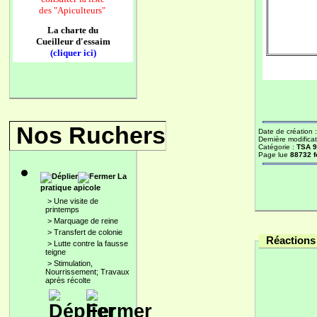
des
"Apiculteurs"
La charte du
Cueilleur d'essaim
(cliquer ici)
Nos Ruchers
Date de création 
Dernière modificat
Catégorie :
TSA 
Page lue
88732 f
La
pratique apicole
>
Une visite de
printemps
>
Marquage de reine
>
Transfert de colonie
Réactions 
>
Lutte contre la fausse
teigne
>
Stimulation,
Nourrissement; Travaux
après récolte