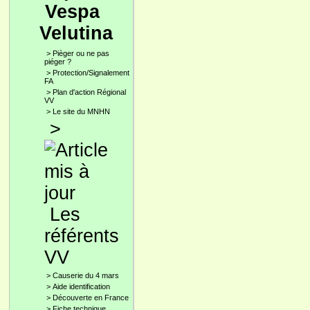
Vespa
Velutina
>
Pièger ou ne pas
piéger ?
>
Protection/Signalement
FA
>
Plan d'action Régional
VV
>
Le site du MNHN
>
Les
référents
VV
>
Causerie du 4 mars
>
Aide identification
>
Découverte en France
>
Fiche technique