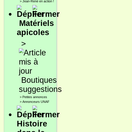
>
Jean-René en action !
Matériels
apicoles
>
Boutiques
suggestions
>
Petites annonces
>
Annonceurs UNAF
Histoire