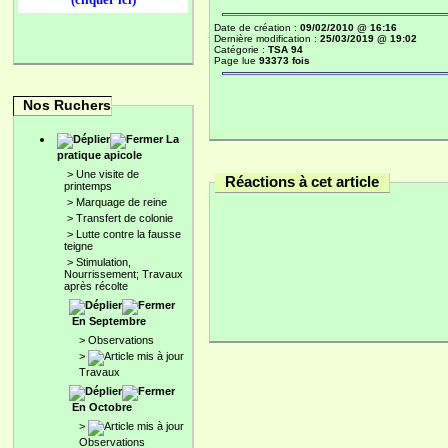
Date de création :
09/02/2010 @ 16:16
Dernière modification :
25/03/2019 @ 19:02
Catégorie :
TSA 94
Page lue
93373 fois
Nos Ruchers
La
pratique apicole
>
Une visite de
Réactions à cet article
printemps
>
Marquage de reine
>
Transfert de colonie
>
Lutte contre la fausse
teigne
>
Stimulation,
Nourrissement; Travaux
après récolte
En Septembre
>
Observations
>
Travaux
En Octobre
>
Observations