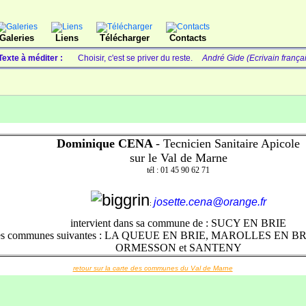
Galeries
Liens
Télécharger
Contacts
Texte à méditer :
Choisir, c'est se priver du reste.
André Gide (Ecrivain frança
Dominique CENA
- Tecnicien Sanitaire Apicole
sur le Val de Marne
tél : 01 45 90 62 71
josette.cena@orange.fr
:
intervient dans sa commune de : SUCY EN BRIE
les communes suivantes : LA QUEUE EN BRIE, MAROLLES EN B
ORMESSON et SANTENY
retour sur la carte des communes du Val de Marne