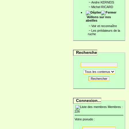
~
Andre KERNEIS
~
Michel RICARD
Veillons sur nos
abeilles
~
Voir et reconnaître
~
Les prédateurs de la
ruche
Recherche
Rechercher
Connexion...
Membres :
226
Votre pseudo :