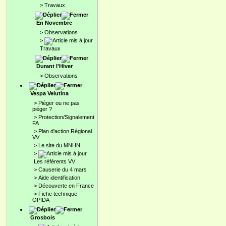
>
Travaux
En Novembre
>
Observations
>
Travaux
Durant l'Hiver
>
Observations
Vespa Velutina
>
Pièger ou ne pas
piéger ?
>
Protection/Signalement
FA
>
Plan d'action Régional
VV
>
Le site du MNHN
>
Les référents VV
>
Causerie du 4 mars
>
Aide identification
>
Découverte en France
>
Fiche technique
OPIDA
Grosbois