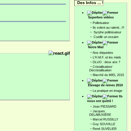
Des Infos ... !
Superbes vidéos
~
Pollinisation
~
Ils volent au ralenti...!!!
~
Syrphe pollinisateur
~
Cueillir un essaim
Notre Miel
~
Nos étiquettes
~
L'H.M.F. et les miels
~
DLUO : deux ans ?
~
Cristallisation/
Décristallisation
~
Marché du MIEL 2015
Élevage de reines 2010
~
La pratique en image
Ils
nous ont quitté !
~
Jean PIESSARD
~
Jacques
DELABUXIÈRE
~
Marcel RUSSILLY
~
Guy SOUVILLE
~
René SUVELIER