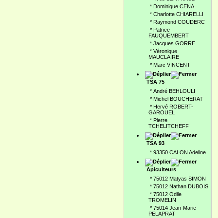
*
Dominique CENA
*
Charlotte CHIARELLI
*
Raymond COUDERC
*
Patrice
FAUQUEMBERT
*
Jacques GORRE
*
Véronique
MAUCLAIRE
*
Marc VINCENT
TSA 75
*
André BEHLOULI
*
Michel BOUCHERAT
*
Hervé ROBERT-
GAROUEL
*
Pierre
TCHELITCHEFF
TSA 93
*
93350 CALON Adeline
Apiculteurs
*
75012 Matyas SIMON
*
75012 Nathan DUBOIS
*
75012 Odile
TROMELIN
*
75014 Jean-Marie
PELAPRAT