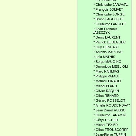
*
Christophe JARJAVAL
*
François JOLIVET
*
Christophe JORGE
*
Bruno LAGOUTTE
*
Guillaume LANGLET
*
Jean-François
LASZCZYK
*
Denis LAURENT
*
Patrick LE BEGUEC
*
Guy LIENHART
*
Antonio MARTINS
*
Loïc MATHIS
*
Serge MAUGINO
*
Dominique MEGLIOLI
*
Marc NAHMIAS
*
Philippe PATAUT
*
Mathieu PINAULT
*
Michel PLARD
*
Olivier RAQUIN
*
Gilles RENARD
*
Gérard ROSSELOT
*
Amélie ROUDET-DAVY
*
Jean Daniel RUSSO
*
Guillaume TARAMINI
*
Céryl TECHER
*
Michel TEXIER
*
Gilles TRONSCORFF
*
Jean-Pierre TUFFIN