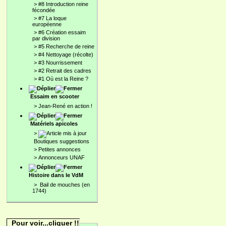
>
#8 Introduction reine
fécondée
>
#7 La loque
européenne
>
#6 Création essaim
par division
>
#5 Recherche de reine
>
#4 Nettoyage (récolte)
>
#3 Nourrissement
>
#2 Retrait des cadres
>
#1 Où est la Reine ?
Essaim en scooter
>
Jean-René en action !
Matériels apicoles
>
Boutiques suggestions
>
Petites annonces
>
Annonceurs UNAF
Histoire dans le VdM
>
Bail de mouches (en
1744)
Pour voir...cliquer !!