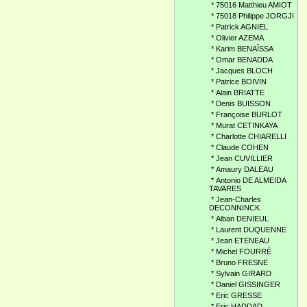
*
75016 Matthieu AMIOT
*
75018 Philippe JORGJI
*
Patrick AGNIEL
*
Olivier AZEMA
*
Karim BENAÎSSA
*
Omar BENADDA
*
Jacques BLOCH
*
Patrice BOIVIN
*
Alain BRIATTE
*
Denis BUISSON
*
Françoise BURLOT
*
Murat CETINKAYA
*
Charlotte CHIARELLI
*
Claude COHEN
*
Jean CUVILLIER
*
Amaury DALEAU
*
Antonio DE ALMEIDA
TAVARES
*
Jean-Charles
DECONNINCK
*
Alban DENIEUL
*
Laurent DUQUENNE
*
Jean ETENEAU
*
Michel FOURRÉ
*
Bruno FRESNE
*
Sylvain GIRARD
*
Daniel GISSINGER
*
Eric GRESSE
*
Eric HADDAD