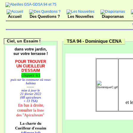
Accueil
Des Questions ?
Les Nouvelles
Diaporamas
Ciel, un Essaim !
TSA 94 -
Dominique CENA
dans votre jardin,
sur votre terrasse !
POUR TROUVER
UN CUEILLEUR
D'ESSAIM
cliquez ici
puis sur la commune où vous
habitez
------
mise à jour le
21 février 2022
(68 apiculteurs
+ 13 TSA)
et 
n bas à droite,
E
consulter
la liste
des
"Apiculteurs"
La charte du
Cueilleur d'essaim
(cliquer ici)