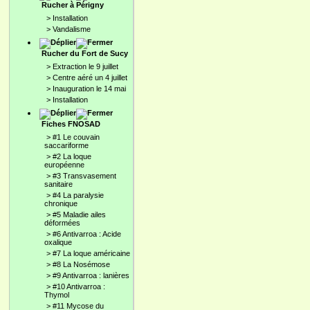
Rucher à Périgny
>
Installation
>
Vandalisme
Rucher du Fort de Sucy
>
Extraction le 9 juillet
>
Centre aéré un 4 juillet
>
Inauguration le 14 mai
>
Installation
Fiches FNOSAD
>
#1 Le couvain
saccariforme
>
#2 La loque
européenne
>
#3 Transvasement
sanitaire
>
#4 La paralysie
chronique
>
#5 Maladie ailes
déformées
>
#6 Antivarroa : Acide
oxalique
>
#7 La loque américaine
>
#8 La Nosémose
>
#9 Antivarroa : lanières
>
#10 Antivarroa :
Thymol
>
#11 Mycose du