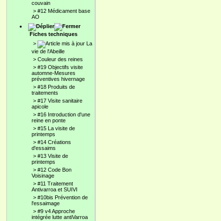
couvain
>
#12 Médicament base
AO
Fiches techniques
>
La
vie de l'Abeille
>
Couleur des reines
>
#19 Objectifs visite
automne-Mesures
préventives hivernage
>
#18 Produits de
traitements
>
#17 Visite sanitaire
apicole
>
#16 Introduction d'une
reine en ponte
>
#15 La visite de
printemps
>
#14 Créations
d'essaims
>
#13 Visite de
printemps
>
#12 Code Bon
Voisinage
>
#11 Traitement
Antivarroa et SUIVI
>
#10bis Prévention de
l'essaimage
>
#9 v4 Approche
intégrée lutte antiVarroa