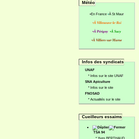
Météo
•
En France
•
À St Maur
•À Villeneuve-le-Roi
•À Périgny
•À Sucy
•À Villiers-sur-Marne
Infos des syndicats
UNAF
*
Infos sur le site UNAF
SNA Apiculture
*
Infos sur le site
FNOSAD
*
Actualités sur le site
Cueilleurs essaims
TSA 94
*
Yves BERTHAUD