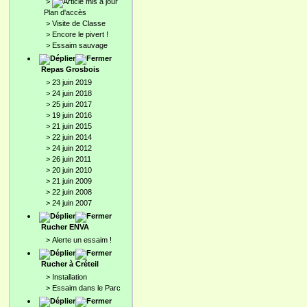
>
Plan d'accès
>
Visite de Classe
>
Encore le pivert !
>
Essaim sauvage
Repas Grosbois
>
23 juin 2019
>
24 juin 2018
>
25 juin 2017
>
19 juin 2016
>
21 juin 2015
>
22 juin 2014
>
24 juin 2012
>
26 juin 2011
>
20 juin 2010
>
21 juin 2009
>
22 juin 2008
>
24 juin 2007
Rucher ENVA
>
Alerte un essaim !
Rucher à Créteil
>
Installation
>
Essaim dans le Parc