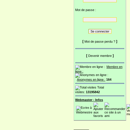
Mot de passe :
[
]
Mot de passe perdu ?
[
]
Devenir membre
Membre en
ligne :
Anonymes en ligne :
164
Total
visites:
13195842
Webmaster - Infos