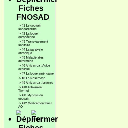
Fiches
FNOSAD
>
#1 Le couvain
saccariforme
>
#2 La loque
européenne
>
#3 Transvasement
sanitaire
>
#4 La paralysie
chronique
>
#5 Maladie ailes
déformées
>
#6 Antivarroa : Acide
oxalique
>
#7 La loque américaine
>
#8 La Nosémose
>
#9 Antivarroa : lanières
>
#10 Antivarroa :
Thymol
>
#11 Mycose du
couvain
>
#12 Médicament base
AO