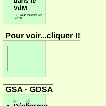
dans le
VdM
>
Bail de mouches (en
1744)
Pour voir...cliquer !!
GSA - GDSA