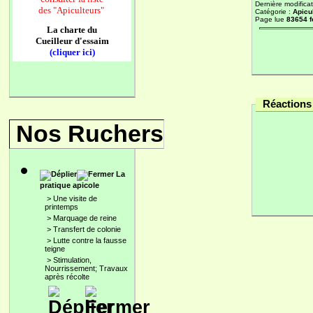
Dernière modificat
des
"Apiculteurs"
Catégorie :
Apicu
Page lue
83654 f
La charte du
Cueilleur d'essaim
(cliquer ici)
Réactions 
Nos Ruchers
La
pratique apicole
>
Une visite de
printemps
>
Marquage de reine
>
Transfert de colonie
>
Lutte contre la fausse
teigne
>
Stimulation,
Nourrissement; Travaux
après récolte