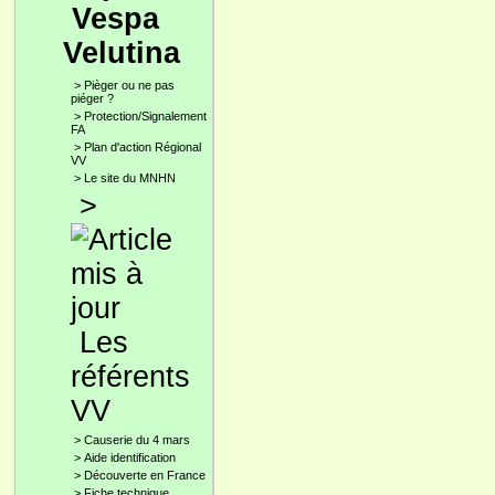
Vespa
Velutina
>
Pièger ou ne pas
piéger ?
>
Protection/Signalement
FA
>
Plan d'action Régional
VV
>
Le site du MNHN
>
Les
référents
VV
>
Causerie du 4 mars
>
Aide identification
>
Découverte en France
>
Fiche technique