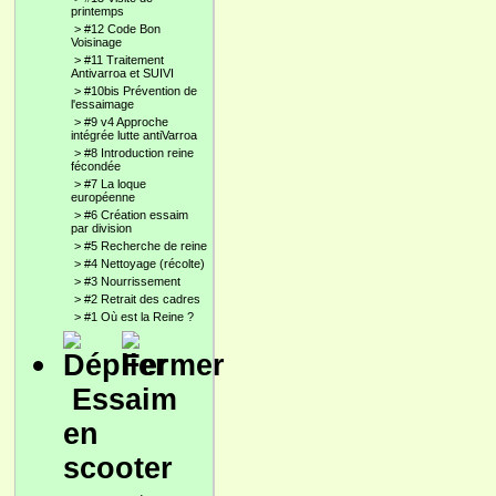
printemps
>
#12 Code Bon
Voisinage
>
#11 Traitement
Antivarroa et SUIVI
>
#10bis Prévention de
l'essaimage
>
#9 v4 Approche
intégrée lutte antiVarroa
>
#8 Introduction reine
fécondée
>
#7 La loque
européenne
>
#6 Création essaim
par division
>
#5 Recherche de reine
>
#4 Nettoyage (récolte)
>
#3 Nourrissement
>
#2 Retrait des cadres
>
#1 Où est la Reine ?
Essaim
en
scooter