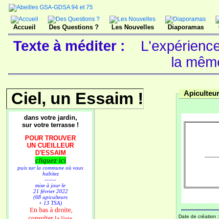
Accueil
Des Questions ?
Les Nouvelles
Diaporamas
Texte à méditer :
L'expérience
la mêm
Ciel, un Essaim !
Apiculteu
dans votre jardin,
sur votre terrasse !
POUR TROUVER
UN CUEILLEUR
D'ESSAIM
_____
cliquez ici
puis sur la commune où vous
habitez
------
mise à jour le
21 février 2022
(68 apiculteurs
+ 13 TSA)
n bas à droite,
E
Date de création 
consulter
la liste