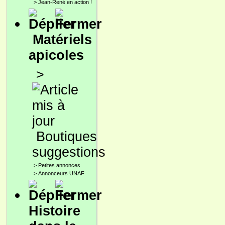
>
Jean-René en action !
Matériels
apicoles
>
Boutiques
suggestions
>
Petites annonces
>
Annonceurs UNAF
Histoire