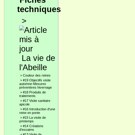
Fiches
techniques
>
La vie de
l'Abeille
>
Couleur des reines
>
#19 Objectifs visite
automne-Mesures
préventives hivernage
>
#18 Produits de
traitements
>
#17 Visite sanitaire
apicole
>
#16 Introduction d'une
reine en ponte
>
#15 La visite de
printemps
>
#14 Créations
d'essaims
>
#13 Visite de