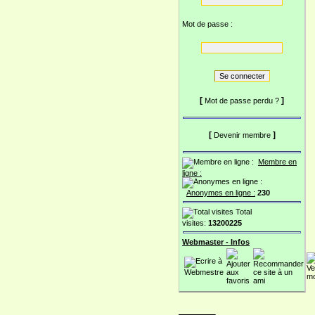
Mot de passe :
[
]
Mot de passe perdu ?
[
]
Devenir membre
Membre en
ligne :
Anonymes en ligne :
230
Total
visites:
13200225
Webmaster - Infos