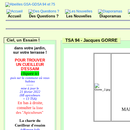
Accueil
Des Questions ?
Les Nouvelles
Diaporamas
Ciel, un Essaim !
TSA 94 -
Jacques GORRE
dans votre jardin,
sur votre terrasse !
POUR TROUVER
UN CUEILLEUR
D'ESSAIM
cliquez ici
puis sur la commune où vous
habitez
------
mise à jour le
21 février 2022
(68 apiculteurs
+ 13 TSA)
n bas à droite,
E
consulter
la liste
MA
des
"Apiculteurs"
La charte du
Cueilleur d'essaim
(cliquer ici)