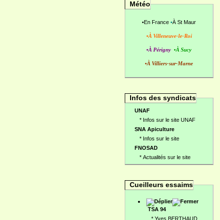
Météo
•
En France
•
À St Maur
•À Villeneuve-le-Roi
•À Périgny
•À Sucy
•À Villiers-sur-Marne
Infos des syndicats
UNAF
*
Infos sur le site UNAF
SNA Apiculture
*
Infos sur le site
FNOSAD
*
Actualités sur le site
Cueilleurs essaims
TSA 94
*
Yves BERTHAUD