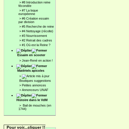
>
#8 Introduction reine
fécondée
>
#7 La loque
européenne
>
#6 Création essaim
par division
>
#5 Recherche de reine
>
#4 Nettoyage (récolte)
>
#3 Nourrissement
>
#2 Retrait des cadres
>
#1 Où est la Reine ?
Essaim en scooter
>
Jean-René en action !
Matériels apicoles
>
Boutiques suggestions
>
Petites annonces
>
Annonceurs UNAF
Histoire dans le VdM
>
Bail de mouches (en
1744)
Pour voir...cliquer !!