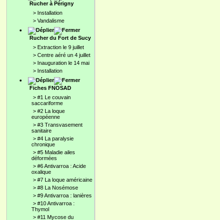
Rucher à Périgny
>
Installation
>
Vandalisme
Rucher du Fort de Sucy
>
Extraction le 9 juillet
>
Centre aéré un 4 juillet
>
Inauguration le 14 mai
>
Installation
Fiches FNOSAD
>
#1 Le couvain
saccariforme
>
#2 La loque
européenne
>
#3 Transvasement
sanitaire
>
#4 La paralysie
chronique
>
#5 Maladie ailes
déformées
>
#6 Antivarroa : Acide
oxalique
>
#7 La loque américaine
>
#8 La Nosémose
>
#9 Antivarroa : lanières
>
#10 Antivarroa :
Thymol
>
#11 Mycose du