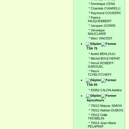
*
Dominique CENA
*
Charlotte CHIARELLI
*
Raymond COUDERC
*
Patrice
FAUQUEMBERT
*
Jacques GORRE
*
Véronique
MAUCLAIRE
*
Marc VINCENT
TSA 75
*
André BEHLOULI
*
Michel BOUCHERAT
*
Hervé ROBERT-
GAROUEL
*
Pierre
TCHELITCHEFF
TSA 93
*
93350 CALON Adeline
Apiculteurs
*
75012 Matyas SIMON
*
75012 Nathan DUBOIS
*
75012 Odile
TROMELIN
*
75014 Jean-Marie
PELAPRAT