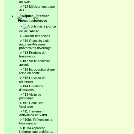
couvain
>
#12 Médicament base
AO
Fiches techniques
>
La
vie de l'Abeille
>
Couleur des reines
>
#19 Objectifs visite
automne-Mesures
préventives hivernage
>
#18 Produits de
traitements
>
#17 Visite sanitaire
apicole
>
#16 Introduction d'une
reine en ponte
>
#15 La visite de
printemps
>
#14 Créations
d'essaims
>
#13 Visite de
printemps
>
#12 Code Bon
Voisinage
>
#11 Traitement
Antivarroa et SUIVI
>
#10bis Prévention de
l'essaimage
>
#9 v4 Approche
intégrée lutte antiVarroa