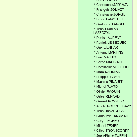
*
Christophe JARJAVAL
*
François JOLIVET
*
Christophe JORGE
*
Bruno LAGOUTTE
*
Guillaume LANGLET
*
Jean-François
LASZCZYK
*
Denis LAURENT
*
Patrick LE BEGUEC
*
Guy LIENHART
*
Antonio MARTINS
*
Loïc MATHIS
*
Serge MAUGINO
*
Dominique MEGLIOLI
*
Marc NAHMIAS
*
Philippe PATAUT
*
Mathieu PINAULT
*
Michel PLARD
*
Olivier RAQUIN
*
Gilles RENARD
*
Gérard ROSSELOT
*
Amélie ROUDET-DAVY
*
Jean Daniel RUSSO
*
Guillaume TARAMINI
*
Céryl TECHER
*
Michel TEXIER
*
Gilles TRONSCORFF
*
Jean-Pierre TUFFIN