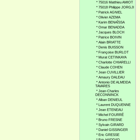
*
75016 Matthieu AMIOT
*
75018 Philippe JORGJI
*
Patrick AGNIEL
*
Olivier AZEMA
*
Karim BENAÎSSA
*
Omar BENADDA
*
Jacques BLOCH
*
Patrice BOIVIN
*
Alain BRIATTE
*
Denis BUISSON
*
Françoise BURLOT
*
Murat CETINKAYA
*
Charlotte CHIARELLI
*
Claude COHEN
*
Jean CUVILLIER
*
Amaury DALEAU
*
Antonio DE ALMEIDA
TAVARES
*
Jean-Charles
DECONNINCK
*
Alban DENIEUL
*
Laurent DUQUENNE
*
Jean ETENEAU
*
Michel FOURRÉ
*
Bruno FRESNE
*
Sylvain GIRARD
*
Daniel GISSINGER
*
Eric GRESSE
*
Eric HADDAD