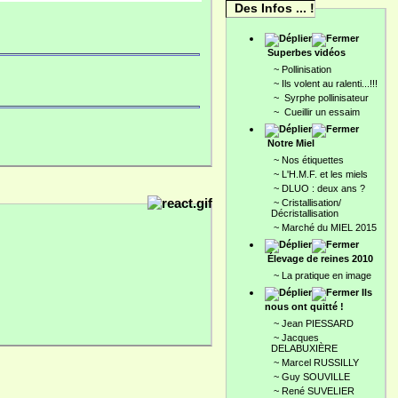
Des Infos ... !
Superbes vidéos
~
Pollinisation
~
Ils volent au ralenti...!!!
~
Syrphe pollinisateur
~
Cueillir un essaim
Notre Miel
~
Nos étiquettes
~
L'H.M.F. et les miels
~
DLUO : deux ans ?
~
Cristallisation/
Décristallisation
~
Marché du MIEL 2015
Élevage de reines 2010
~
La pratique en image
Ils
nous ont quitté !
~
Jean PIESSARD
~
Jacques
DELABUXIÈRE
~
Marcel RUSSILLY
~
Guy SOUVILLE
~
René SUVELIER