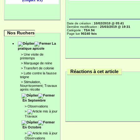
Date de création :
10/02/2010 @ 05:41
Dernière modification :
25/03/2019 @ 19:31
Catégorie :
TSA 94
Nos Ruchers
Page lue
90240 fois
La
pratique apicole
>
Une visite de
printemps
>
Marquage de reine
>
Transfert de colonie
Réactions à cet article
>
Lutte contre la fausse
teigne
>
Stimulation,
Nourrissement; Travaux
après récolte
En Septembre
>
Observations
>
Travaux
En Octobre
>
Observations