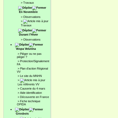
>
Travaux
En Novembre
>
Observations
>
Travaux
Durant l'Hiver
>
Observations
Vespa Velutina
>
Pièger ou ne pas
piéger ?
>
Protection/Signalement
FA
>
Plan d'action Régional
VV
>
Le site du MNHN
>
Les référents VV
>
Causerie du 4 mars
>
Aide identification
>
Découverte en France
>
Fiche technique
OPIDA
Grosbois