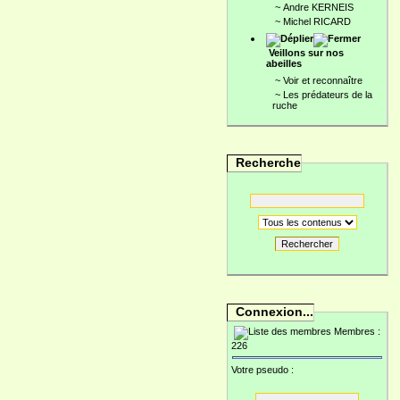
~
Andre KERNEIS
~
Michel RICARD
Veillons sur nos
abeilles
~
Voir et reconnaître
~
Les prédateurs de la
ruche
Recherche
Rechercher
Connexion...
Membres :
226
Votre pseudo :