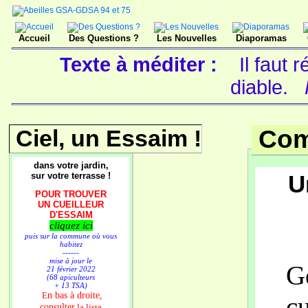
Accueil
Des Questions ?
Les Nouvelles
Diaporamas
Texte à méditer :
Il faut
diable.
Ciel, un Essaim !
Com
dans votre jardin,
sur votre terrasse !
U
POUR TROUVER
UN CUEILLEUR
D'ESSAIM
cliquez ici
puis sur la commune où vous
habitez
------
mise à jour le
G
21 février 2022
(68 apiculteurs
+ 13 TSA)
n bas à droite,
E
cu
consulter
la liste