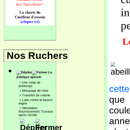
des
"Apiculteurs"
i
La charte du
Cueilleur d'essaim
pe
(cliquer ici)
Le
Nos Ruchers
La
pratique apicole
>
Une visite de
cett
printemps
>
Marquage de reine
>
Transfert de colonie
que 
>
Lutte contre la fausse
teigne
coul
>
Stimulation,
Nourrissement; Travaux
après récolte
annea