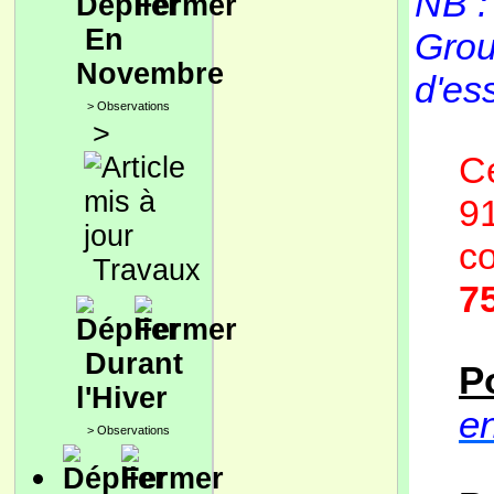
NB :
En
Grou
Novembre
d'es
>
Observations
>
Ce
91
co
Travaux
7
Durant
P
l'Hiver
en
>
Observations