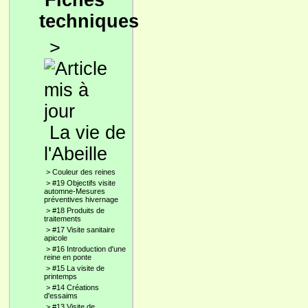
Fiches
techniques
>
La vie de
l'Abeille
>
Couleur des reines
>
#19 Objectifs visite
automne-Mesures
préventives hivernage
>
#18 Produits de
traitements
>
#17 Visite sanitaire
apicole
>
#16 Introduction d'une
reine en ponte
>
#15 La visite de
printemps
>
#14 Créations
d'essaims
>
#13 Visite de