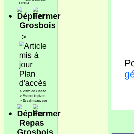
OPIDA
Grosbois
>
Po
gé
Plan
d'accès
>
Visite de Classe
>
Encore le pivert !
>
Essaim sauvage
Repas
Grosbois