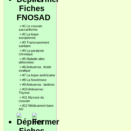
Fiches
FNOSAD
>
#1 Le couvain
saccariforme
>
#2 La loque
européenne
>
#3 Transvasement
sanitaire
>
#4 La paralysie
chronique
>
#5 Maladie ailes
déformées
>
#6 Antivarroa : Acide
oxalique
>
#7 La loque américaine
>
#8 La Nosémose
>
#9 Antivarroa : lanières
>
#10 Antivarroa :
Thymol
>
#11 Mycose du
couvain
>
#12 Médicament base
AO