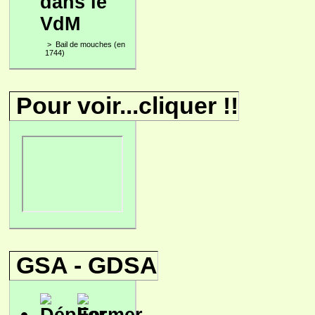
dans le
VdM
>
Bail de mouches (en
1744)
Pour voir...cliquer !!
GSA - GDSA