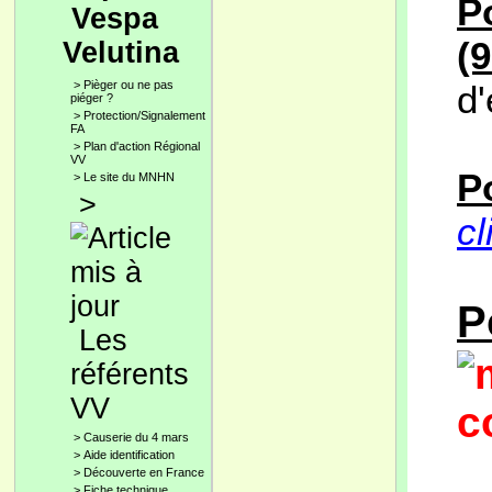
P
Vespa
(9
Velutina
>
Pièger ou ne pas
d
piéger ?
>
Protection/Signalement
FA
>
Plan d'action Régional
VV
P
>
Le site du MNHN
>
cl
P
Les
référents
VV
c
>
Causerie du 4 mars
>
Aide identification
>
Découverte en France
>
Fiche technique