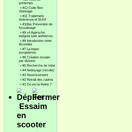
printemps
>
#12 Code Bon
Voisinage
>
#11 Traitement
Antivarroa et SUIVI
>
#10bis Prévention de
l'essaimage
>
#9 v4 Approche
intégrée lutte antiVarroa
>
#8 Introduction reine
fécondée
>
#7 La loque
européenne
>
#6 Création essaim
par division
>
#5 Recherche de reine
>
#4 Nettoyage (récolte)
>
#3 Nourrissement
>
#2 Retrait des cadres
>
#1 Où est la Reine ?
Essaim
en
scooter