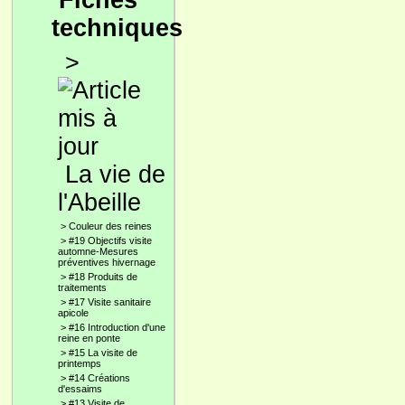
Fiches
techniques
>
La vie de
l'Abeille
>
Couleur des reines
>
#19 Objectifs visite
automne-Mesures
préventives hivernage
>
#18 Produits de
traitements
>
#17 Visite sanitaire
apicole
>
#16 Introduction d'une
reine en ponte
>
#15 La visite de
printemps
>
#14 Créations
d'essaims
>
#13 Visite de