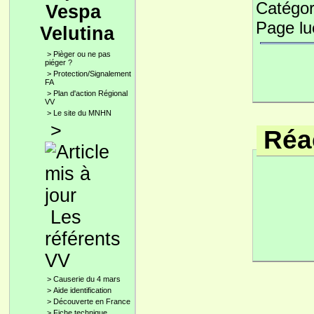
Catégor
Vespa
Page l
Velutina
>
Pièger ou ne pas
piéger ?
>
Protection/Signalement
FA
>
Plan d'action Régional
VV
>
Le site du MNHN
>
Réac
Les
référents
VV
>
Causerie du 4 mars
>
Aide identification
>
Découverte en France
>
Fiche technique