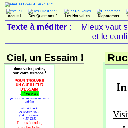
Accueil
Des Questions ?
Les Nouvelles
Diaporamas
Texte à méditer :
Mieux vaut se
et le con
Ciel, un Essaim !
Ruc
dans votre jardin,
sur votre terrasse !
POUR TROUVER
In
UN CUEILLEUR
D'ESSAIM
cliquez ici
puis sur la commune où vous
habitez
------
mise à jour le
Visi
21 février 2022
(68 apiculteurs
+ 13 TSA)
n bas à droite,
E
consulter
la liste