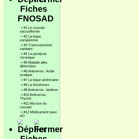
Fiches
FNOSAD
>
#1 Le couvain
saccariforme
>
#2 La loque
européenne
>
#3 Transvasement
sanitaire
>
#4 La paralysie
chronique
>
#5 Maladie ailes
déformées
>
#6 Antivarroa : Acide
oxalique
>
#7 La loque américaine
>
#8 La Nosémose
>
#9 Antivarroa : lanières
>
#10 Antivarroa :
Thymol
>
#11 Mycose du
couvain
>
#12 Médicament base
AO