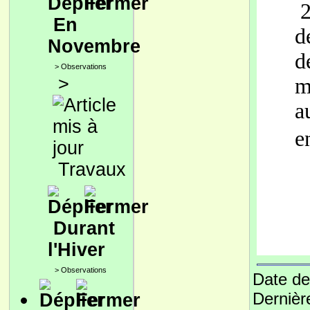
2
En
d
Novembre
d
>
Observations
>
m
a
e
Travaux
Durant
l'Hiver
>
Observations
Date de
Dernièr