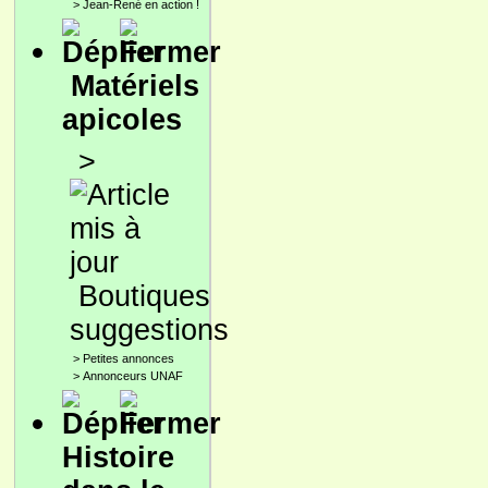
>
Jean-René en action !
Matériels
apicoles
>
Boutiques
suggestions
>
Petites annonces
>
Annonceurs UNAF
Histoire