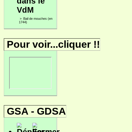
dans le
VdM
>
Bail de mouches (en
1744)
Pour voir...cliquer !!
GSA - GDSA