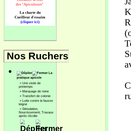
J
des
"Apiculteurs"
K
La charte du
Cueilleur d'essaim
R
(cliquer ici)
(
T
S
Nos Ruchers
a
La
pratique apicole
C
>
Une visite de
printemps
>
Marquage de reine
r
>
Transfert de colonie
>
Lutte contre la fausse
teigne
>
Stimulation,
Nourrissement; Travaux
après récolte