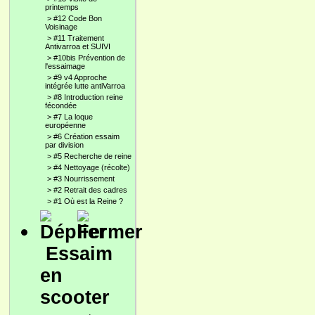
printemps
>
#12 Code Bon
Voisinage
>
#11 Traitement
Antivarroa et SUIVI
>
#10bis Prévention de
l'essaimage
>
#9 v4 Approche
intégrée lutte antiVarroa
>
#8 Introduction reine
fécondée
>
#7 La loque
européenne
>
#6 Création essaim
par division
>
#5 Recherche de reine
>
#4 Nettoyage (récolte)
>
#3 Nourrissement
>
#2 Retrait des cadres
>
#1 Où est la Reine ?
Essaim
en
scooter