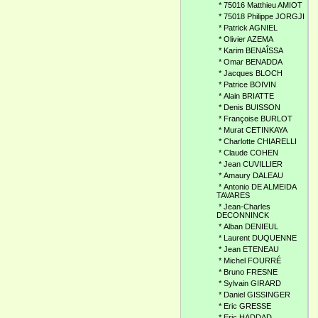
*
75016 Matthieu AMIOT
*
75018 Philippe JORGJI
*
Patrick AGNIEL
*
Olivier AZEMA
*
Karim BENAÎSSA
*
Omar BENADDA
*
Jacques BLOCH
*
Patrice BOIVIN
*
Alain BRIATTE
*
Denis BUISSON
*
Françoise BURLOT
*
Murat CETINKAYA
*
Charlotte CHIARELLI
*
Claude COHEN
*
Jean CUVILLIER
*
Amaury DALEAU
*
Antonio DE ALMEIDA
TAVARES
*
Jean-Charles
DECONNINCK
*
Alban DENIEUL
*
Laurent DUQUENNE
*
Jean ETENEAU
*
Michel FOURRÉ
*
Bruno FRESNE
*
Sylvain GIRARD
*
Daniel GISSINGER
*
Eric GRESSE
*
Eric HADDAD