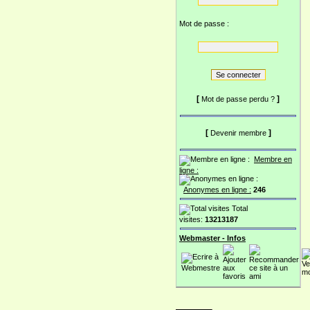
Mot de passe :
[
]
Mot de passe perdu ?
[
]
Devenir membre
Membre en
ligne :
Anonymes en ligne :
246
Total
visites:
13213187
Webmaster - Infos