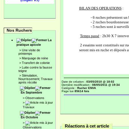
BILAN DES OPERATIONS
:
- 6 ruches présentent un 
- 2 ruches bourdonneuses 
- 5 ruches sont à surveill
Nos Ruchers
Temps passé
: 2h30 X 7 interv
La
pratique apicole
2 essaims sont constitués sur ru
seront mis en ruche et déposés
>
Une visite de
printemps
>
Marquage de reine
>
Transfert de colonie
>
Lutte contre la fausse
teigne
>
Stimulation,
Nourrissement; Travaux
Date de création :
03/05/2010 @ 18:02
après récolte
Dernière modification :
08/05/2011 @ 19:34
Catégorie :
Rucher ENVA
Page lue
85614 fois
En Septembre
>
Observations
>
Travaux
En Octobre
>
Réactions à cet article
Observations