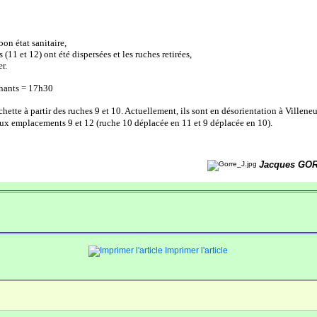
bon état sanitaire,
(11 et 12) ont été dispersées et les ruches retirées,
er.
enants = 17h30
chette à partir des ruches 9 et 10. Actuellement, ils sont en désorientation à
Villeneu
 aux emplacements 9 et 12
(ruche 10 déplacée en 11 et 9 déplacée en 10).
Jacques GO
Imprimer l'article