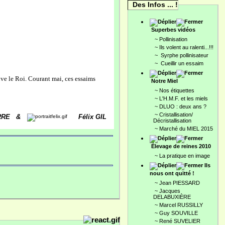
Des Infos ... !
Superbes vidéos
~
Pollinisation
~
Ils volent au ralenti...!!!
~
Syrphe pollinisateur
~
Cueillir un essaim
ve le Roi. Courant mai,
ces essaims
Notre Miel
~
Nos étiquettes
~
L'H.M.F. et les miels
~
DLUO : deux ans ?
~
Cristallisation/
RRE &
Félix GIL
Décristallisation
~
Marché du MIEL 2015
Élevage de reines 2010
~
La pratique en image
Ils
nous ont quitté !
~
Jean PIESSARD
~
Jacques
DELABUXIÈRE
~
Marcel RUSSILLY
~
Guy SOUVILLE
~
René SUVELIER