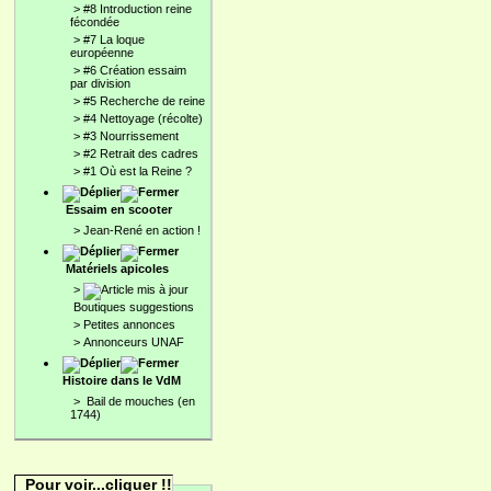
>
#8 Introduction reine
fécondée
>
#7 La loque
européenne
>
#6 Création essaim
par division
>
#5 Recherche de reine
>
#4 Nettoyage (récolte)
>
#3 Nourrissement
>
#2 Retrait des cadres
>
#1 Où est la Reine ?
Essaim en scooter
>
Jean-René en action !
Matériels apicoles
>
Boutiques suggestions
>
Petites annonces
>
Annonceurs UNAF
Histoire dans le VdM
>
Bail de mouches (en
1744)
Pour voir...cliquer !!