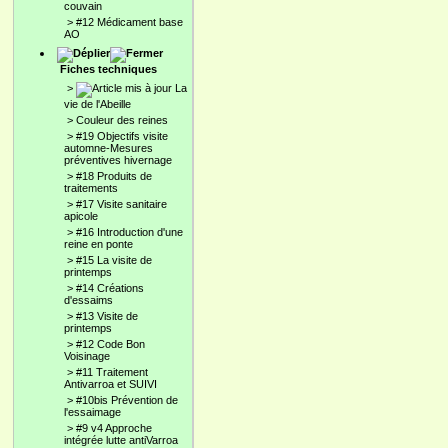
couvain
>
#12 Médicament base
AO
Fiches techniques
>
La
vie de l'Abeille
>
Couleur des reines
>
#19 Objectifs visite
automne-Mesures
préventives hivernage
>
#18 Produits de
traitements
>
#17 Visite sanitaire
apicole
>
#16 Introduction d'une
reine en ponte
>
#15 La visite de
printemps
>
#14 Créations
d'essaims
>
#13 Visite de
printemps
>
#12 Code Bon
Voisinage
>
#11 Traitement
Antivarroa et SUIVI
>
#10bis Prévention de
l'essaimage
>
#9 v4 Approche
intégrée lutte antiVarroa