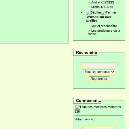
~
Andre KERNEIS
~
Michel RICARD
Veillons sur nos
abeilles
~
Voir et reconnaître
~
Les prédateurs de la
ruche
Recherche
Rechercher
Connexion...
Membres :
226
Votre pseudo :