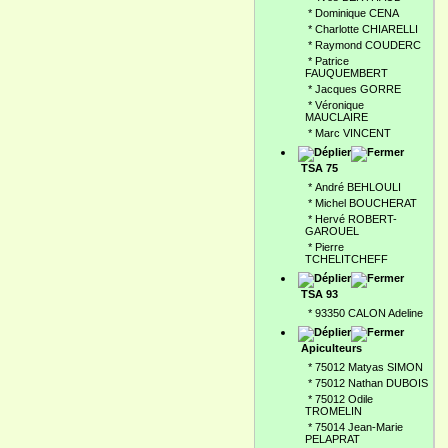
*
Dominique CENA
*
Charlotte CHIARELLI
*
Raymond COUDERC
*
Patrice
FAUQUEMBERT
*
Jacques GORRE
*
Véronique
MAUCLAIRE
*
Marc VINCENT
TSA 75
*
André BEHLOULI
*
Michel BOUCHERAT
*
Hervé ROBERT-
GAROUEL
*
Pierre
TCHELITCHEFF
TSA 93
*
93350 CALON Adeline
Apiculteurs
*
75012 Matyas SIMON
*
75012 Nathan DUBOIS
*
75012 Odile
TROMELIN
*
75014 Jean-Marie
PELAPRAT