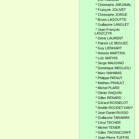
*
Christophe JARJAVAL
*
François JOLIVET
*
Christophe JORGE
*
Bruno LAGOUTTE
*
Guillaume LANGLET
*
Jean-François
LASZCZYK
*
Denis LAURENT
*
Patrick LE BEGUEC
*
Guy LIENHART
*
Antonio MARTINS
*
Loïc MATHIS
*
Serge MAUGINO
*
Dominique MEGLIOLI
*
Marc NAHMIAS
*
Philippe PATAUT
*
Mathieu PINAULT
*
Michel PLARD
*
Olivier RAQUIN
*
Gilles RENARD
*
Gérard ROSSELOT
*
Amélie ROUDET-DAVY
*
Jean Daniel RUSSO
*
Guillaume TARAMINI
*
Céryl TECHER
*
Michel TEXIER
*
Gilles TRONSCORFF
*
Jean-Pierre TUFFIN