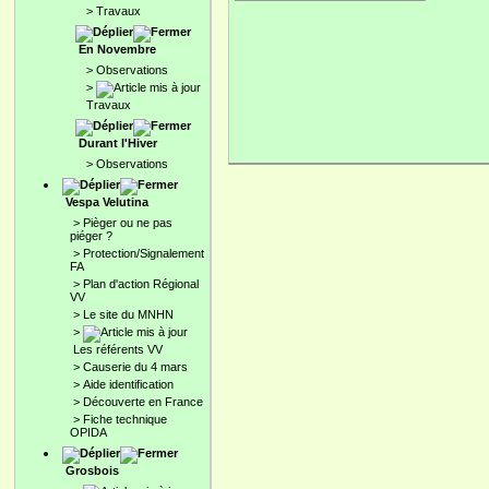
>
Travaux
En Novembre
>
Observations
>
Travaux
Durant l'Hiver
>
Observations
Vespa Velutina
>
Pièger ou ne pas
piéger ?
>
Protection/Signalement
FA
>
Plan d'action Régional
VV
>
Le site du MNHN
>
Les référents VV
>
Causerie du 4 mars
>
Aide identification
>
Découverte en France
>
Fiche technique
OPIDA
Grosbois