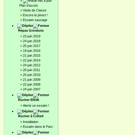
>
Plan d'accès
>
Visite de Classe
>
Encore le pivert !
>
Essaim sauvage
Repas Grosbois
>
23 juin 2019
>
24 juin 2018
>
25 juin 2017
>
19 juin 2016
>
21 juin 2015
>
22 juin 2014
>
24 juin 2012
>
26 juin 2011
>
20 juin 2010
>
21 juin 2009
>
22 juin 2008
>
24 juin 2007
Rucher ENVA
>
Alerte un essaim !
Rucher à Créteil
>
Installation
>
Essaim dans le Parc