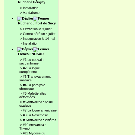
Rucher à Périgny
>
Installation
>
Vandalisme
Rucher du Fort de Sucy
>
Extraction le 9 juillet
>
Centre aéré un 4 juillet
>
Inauguration le 14 mai
>
Installation
Fiches FNOSAD
>
#1 Le couvain
saccariforme
>
#2 La loque
européenne
>
#3 Transvasement
sanitaire
>
#4 La paralysie
chronique
>
#5 Maladie ailes
déformées
>
#6 Antivarroa : Acide
oxalique
>
#7 La loque américaine
>
#8 La Nosémose
>
#9 Antivarroa : lanières
>
#10 Antivarroa :
Thymol
>
#11 Mycose du