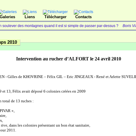
Galeries
Liens
Télécharger
Contacts
n soulever des montagnes quand il est si simple de passer par-dessus ?
Boris Vi
mps 2010
Intervention au rucher d’ALFORT le 24 avril 2010
 - Gilles de KHOVRINE – Félix GIL – Eric JINGEAUX - René et Arlette SUVELIE
 9 et 13, Félix avait déposé 6 colonies créées en 2009
n total de 13 ruches :
 APIVAR »,
aire,
s,
 rive, dans les colonies présentant un bon état sanitaire,
 pour 2011.