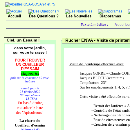
Accueil
Des Questions ?
Les Nouvelles
Diaporamas
Texte à méditer :
A quoi bo
Ciel, un Essaim !
Rucher ENVA -
Visite de printe
dans votre jardin,
sur votre terrasse !
POUR TROUVER
Visite de printemps effectuée avec
:
UN CUEILLEUR
D'ESSAIM
cliquez ici
Jacques GORRE – Claude COHEN
Jacques BLOCH (secrétaire)
puis sur la commune où vous
habitez
Température 23°
------
Sur les emplacements 1, 4, 5, 7,
mise à jour le
21 février 2022
(68 apiculteurs
Cette visite a été effectuée sur u
+ 13 TSA)
n bas à droite,
E
- Retrait des lanières «
consulter
la liste
- Contrôle de l’état sanit
des
"Apiculteurs"
- Nettoyage des plancher
- Pose de cires neuves en
La charte du
- Création de 2 essaims
Cueilleur d'essaim
(cliquer ici)