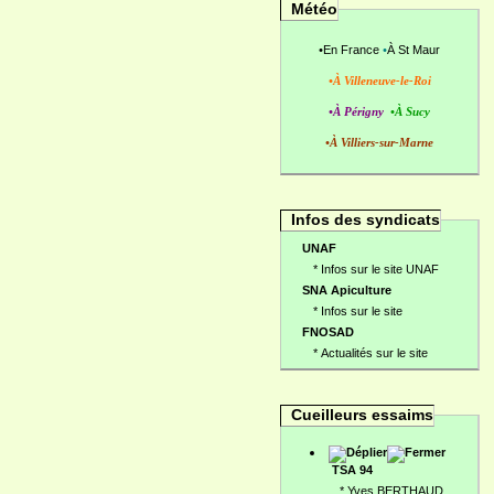
Météo
•
En France
•
À St Maur
•À Villeneuve-le-Roi
•À Périgny
•À Sucy
•À Villiers-sur-Marne
Infos des syndicats
UNAF
*
Infos sur le site UNAF
SNA Apiculture
*
Infos sur le site
FNOSAD
*
Actualités sur le site
Cueilleurs essaims
TSA 94
*
Yves BERTHAUD