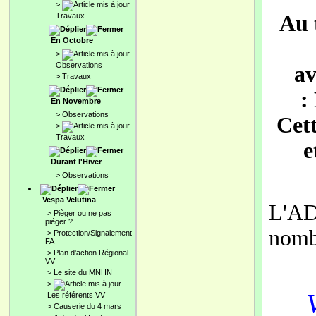
>
Travaux
Au 
En Octobre
>
Observations
av
>
Travaux
:
En Novembre
>
Observations
Cet
>
Travaux
e
Durant l'Hiver
>
Observations
Vespa Velutina
L'AD
>
Pièger ou ne pas
piéger ?
nomb
>
Protection/Signalement
FA
>
Plan d'action Régional
VV
>
Le site du MNHN
>
Les référents VV
>
Causerie du 4 mars