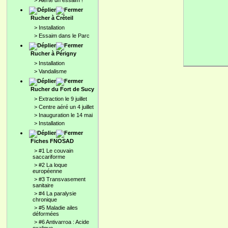
>
Alerte un essaim !
Rucher à Créteil
>
Installation
>
Essaim dans le Parc
Rucher à Périgny
>
Installation
>
Vandalisme
Rucher du Fort de Sucy
>
Extraction le 9 juillet
>
Centre aéré un 4 juillet
>
Inauguration le 14 mai
>
Installation
Fiches FNOSAD
>
#1 Le couvain
saccariforme
>
#2 La loque
européenne
>
#3 Transvasement
sanitaire
>
#4 La paralysie
chronique
>
#5 Maladie ailes
déformées
>
#6 Antivarroa : Acide