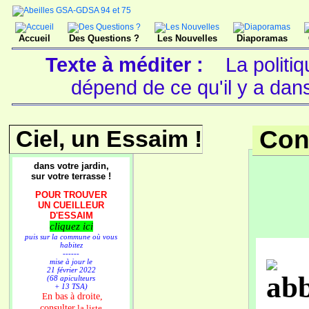
Accueil
Des Questions ?
Les Nouvelles
Diaporamas
Texte à méditer :
La politi
dépend de ce qu'il y a dan
Ciel, un Essaim !
Con
dans votre jardin,
sur votre terrasse !
POUR TROUVER
UN CUEILLEUR
D'ESSAIM
cliquez ici
puis sur la commune où vous
habitez
------
mise à jour le
21 février 2022
(68 apiculteurs
+ 13 TSA)
n bas à droite,
E
consulter
la liste