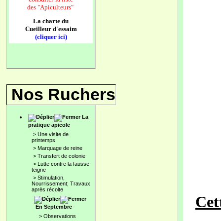
des
"Apiculteurs"
La charte du
Cueilleur d'essaim
(cliquer ici)
Nos Ruchers
La
pratique apicole
>
Une visite de
printemps
>
Marquage de reine
>
Transfert de colonie
>
Lutte contre la fausse
teigne
>
Stimulation,
Nourrissement; Travaux
après récolte
Cet
En Septembre
>
Observations