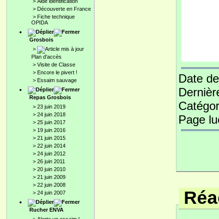
>
Aide identification
>
Découverte en France
>
Fiche technique
OPIDA
Grosbois
>
Plan d'accès
>
Visite de Classe
>
Encore le pivert !
Date de
>
Essaim sauvage
Dernièr
Repas Grosbois
Catégor
>
23 juin 2019
>
24 juin 2018
Page l
>
25 juin 2017
>
19 juin 2016
>
21 juin 2015
>
22 juin 2014
>
24 juin 2012
>
26 juin 2011
>
20 juin 2010
>
21 juin 2009
>
22 juin 2008
Réac
>
24 juin 2007
Rucher ENVA