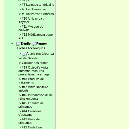
oxalique
>
#7 La loque américaine
>
#8 La Nosémose
>
#9 Antivarroa : lanières
>
#10 Antivarroa :
Thymol
>
#11 Mycose du
couvain
>
#12 Médicament base
AO
Fiches techniques
>
La
vie de l'Abeille
>
Couleur des reines
>
#19 Objectifs visite
automne-Mesures
préventives hivernage
>
#18 Produits de
traitements
>
#17 Visite sanitaire
apicole
>
#16 Introduction d'une
reine en ponte
>
#15 La visite de
printemps
>
#14 Créations
d'essaims
>
#13 Visite de
printemps
>
#12 Code Bon