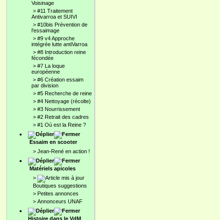
Voisinage
>
#11 Traitement
Antivarroa et SUIVI
>
#10bis Prévention de
l'essaimage
>
#9 v4 Approche
intégrée lutte antiVarroa
>
#8 Introduction reine
fécondée
>
#7 La loque
européenne
>
#6 Création essaim
par division
>
#5 Recherche de reine
>
#4 Nettoyage (récolte)
>
#3 Nourrissement
>
#2 Retrait des cadres
>
#1 Où est la Reine ?
Essaim en scooter
>
Jean-René en action !
Matériels apicoles
>
Boutiques suggestions
>
Petites annonces
>
Annonceurs UNAF
Histoire dans le VdM